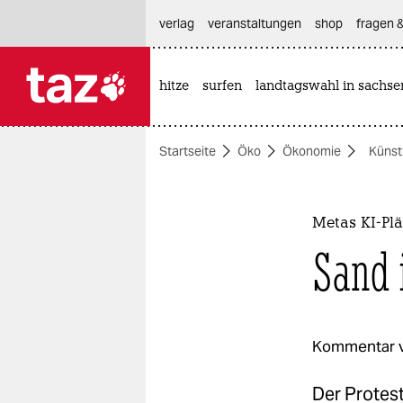
hautnavigation anspringen
hauptinhalt anspringen
footer anspringen
verlag
veranstaltungen
shop
fragen &
hitze
surfen
landtagswahl in sachse

taz zahl ich
taz zahl ich
Startseite
Öko
Ökonomie
Künstl
themen
politik
Metas KI-Plä
öko
Sand 
gesellschaft
kultur
Kommentar 
sport
Der Protest