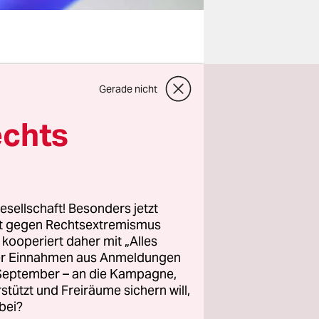
alen Welt:
Gerade nicht
 Facebook
von
echts
uropa auf.
haben von
ber nicht
in der
neu
esellschaft! Besonders jetzt
rt gegen Rechtsextremismus
z kooperiert daher mit „Alles
ller Einnahmen aus Anmeldungen
Nein, es
. September – an die Kampagne,
 Sich zu
rstützt und Freiräume sichern will,
bei?
eite ein