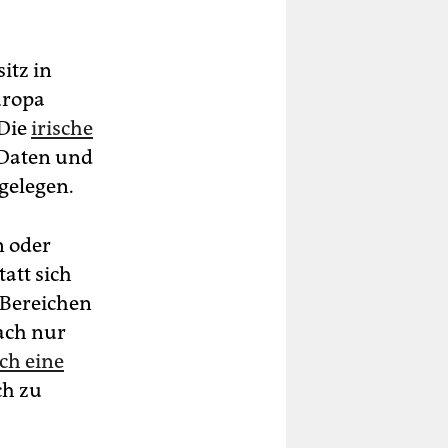
itz in
uropa
 Die
irische
t Daten und
gelegen.
n oder
tatt sich
 Bereichen
fach nur
ch eine
ch zu