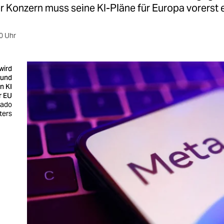
r Konzern muss seine KI-Pläne für Europa vorerst e
0 Uhr
wird
 und
n KI
r EU
Dado
ters