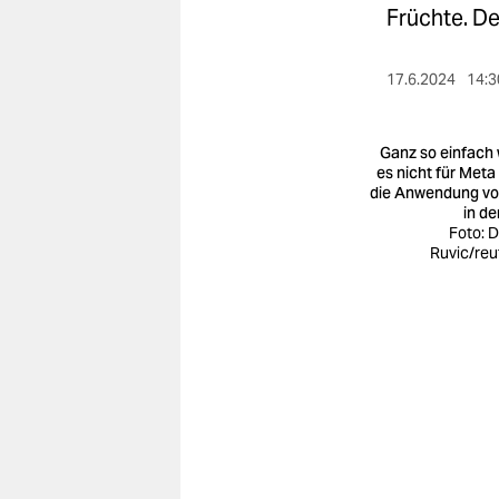
berlin
Früchte. De
nord
17.6.2024
14:3
wahrheit
verlag
Ganz so einfach 
es nicht für Meta
die Anwendung vo
verlag
in de
Foto: 
veranstaltungen
Ruvic/reu
shop
fragen & hilfe
unterstützen
abo
genossenschaft