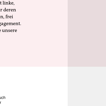
 linke,
ür deren
n, frei
ngagement.
e unsere
uch
r