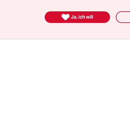
n mit mutmaßlich einer der am besten ausgest
lungen der Welt steht. Denn in der Regel ist es do

Ja, ich will
rne haben sich längst eine gut geölte Maschineri
nen Regeln geschaffen.