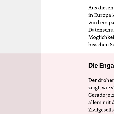
Aus diesem
in Europa 
wird ein p
Datenschut
Möglichkei
bisschen S
Die Enga
Der drohe
zeigt, wie
Gerade jet
allem mit d
Zivilgesell