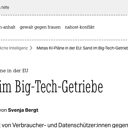
 hilfe
n-anhalt
gewalt gegen frauen
nahost-konflikt
iche Intelligenz
Metas KI-Pläne in der EU: Sand im Big-Tech-Getrie
ne in der EU
im Big-Tech-Getriebe
von
Svenja Bergt
 von Verbraucher- und Da­ten­schüt­ze­r:in­nen gege