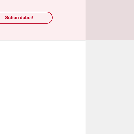
atteten
ch so: Die
Schon dabei!
e mit