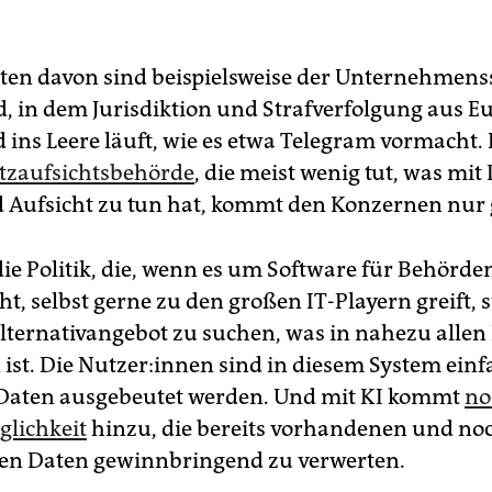
n davon sind beispielsweise der Unternehmenss
, in dem Jurisdiktion und Strafverfolgung aus E
 ins Leere läuft, wie es etwa Telegram vormacht.
tzaufsichtsbehörde
, die meist wenig tut, was mi
 Aufsicht zu tun hat, kommt den Konzernen nur 
ie Politik, die, wenn es um Software für Behörde
t, selbst gerne zu den großen IT-Playern greift, s
Alternativangebot zu suchen, was in nahezu allen
st. Die Nut­ze­r:in­nen sind in diesem System ein
 Daten ausgebeutet werden. Und mit KI kommt
no
glichkeit
hinzu, die bereits vorhandenen und no
n Daten gewinnbringend zu verwerten.