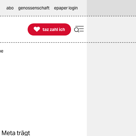
abo
genossenschaft
epaper login

taz zahl ich
taz zahl ich
be
n Meta trägt