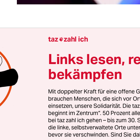
ahmsweise mal eine gute Nachricht aus der digit
taz
zahl ich

 Tech-Konzern Meta, Mutter unter anderem von
 Instagram, schiebt nach juristischen Schritten 
Links lesen, r
- und Da­ten­schüt­ze­r:in­nen seine KI-Pläne in E
bekämpfen
cht ist nicht primär deshalb so gut, weil das Vor
 gruselig wäre. Das ist zwar denkbar, lässt sich a
, weil die Ankündigungen und auch die Klauseln 
Mit doppelter Kraft für eine offene G
brauchen Menschen, die sich vor O
Datenschutzrichtlinie
viel zu schwammig waren.
einsetzen, unsere Solidarität. Die ta
beginnt im Zentrum“. 50 Prozent a
rigens auch einer der Vorwürfe gegenüber Meta. 
bei taz zahl ich gehen – bis zum 30
em deshalb eine gute Nachricht, weil der Fall zeigt:
die linke, selbstverwaltete Orte unte
bevor sie verschwinden. Sind Sie da
ngt etwas – auch und sogar, wenn auf der Gegens