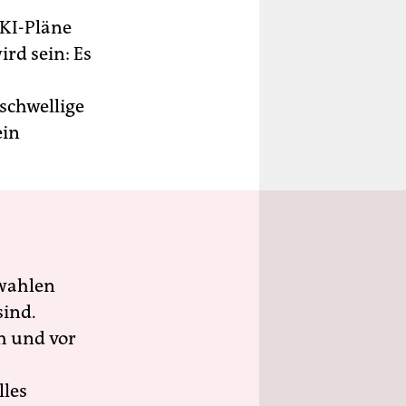
 KI-Pläne
rd sein: Es
schwellige
ein
wahlen
sind.
h und vor
lles