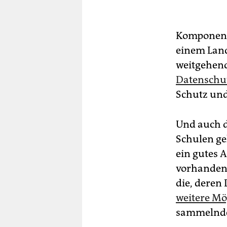
Komponente
einem Land
weitgehend
Datenschu
Schutz und
Und auch d
Schulen geh
ein gutes 
vorhanden i
die, deren
weitere Mö
sammelnde