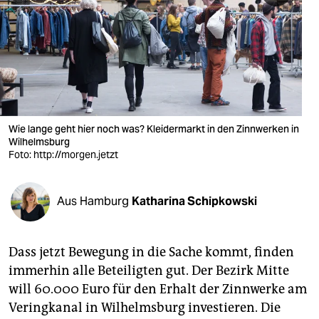
berlin
nord
wahrheit
verlag
verlag
Wie lange geht hier noch was? Kleidermarkt in den Zinnwerken in
Wilhelmsburg
veranstaltungen
Foto: http://morgen.jetzt
shop
Aus Hamburg
Katharina Schipkowski
fragen & hilfe
unterstützen
Dass jetzt Bewegung in die Sache kommt, finden
abo
immerhin alle Beteiligten gut. Der Bezirk Mitte
will 60.000 Euro für den Erhalt der Zinnwerke am
genossenschaft
Veringkanal in Wilhelmsburg investieren. Die