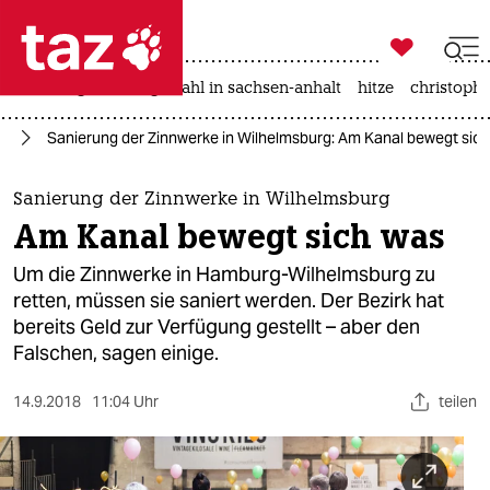

taz zahl ich
iran-krieg
landtagswahl in sachsen-anhalt
hitze
christophe

taz zahl ich
rg
Sanierung der Zinnwerke in Wilhelmsburg: Am Kanal bewegt sic
taz zahl ich
themen
Sanierung der Zinnwerke in Wilhelmsburg
Am Kanal bewegt sich was
politik
Um die Zinnwerke in Hamburg-Wilhelmsburg zu
öko
retten, müssen sie saniert werden. Der Bezirk hat
bereits Geld zur Verfügung gestellt – aber den
gesellschaft
Falschen, sagen einige.
kultur
14.9.2018
11:04 Uhr
teilen
sport