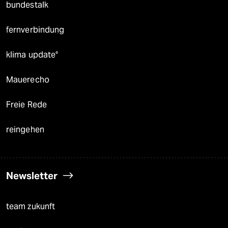
bundestalk
fernverbindung
klima update°
Mauerecho
Freie Rede
reingehen
Newsletter
team zukunft