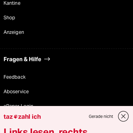
Kantine
Shop
Anzeigen
Fragen & Hilfe
Feedback
Aboservice
ePaper Login
taz
zahl ich
Gerade nicht

Downloads für Abonnierende
Links lesen, rechts