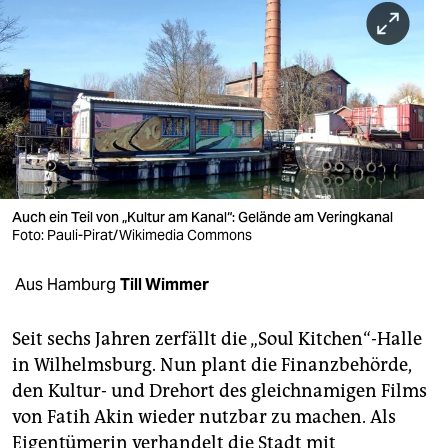
berlin
nord
wahrheit
verlag
verlag
veranstaltungen
Auch ein Teil von „Kultur am Kanal“: Gelände am Veringkanal
Foto: Pauli-Pirat/Wikimedia Commons
shop
Aus Hamburg
Till Wimmer
fragen & hilfe
unterstützen
Seit sechs Jahren zerfällt die „Soul Kitchen“-Halle
in Wilhelmsburg. Nun plant die Finanzbehörde,
abo
den Kultur- und Drehort des gleichnamigen Films
genossenschaft
von Fatih Akin wieder nutzbar zu machen. Als
Eigentümerin verhandelt die Stadt mit