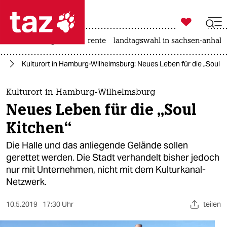

taz zahl ich
hitze
niedrigwasser
rente
landtagswahl in sachsen-anhalt

taz zahl ich
rg
Kulturort in Hamburg-Wilhelmsburg: Neues Leben für die „Soul K
taz zahl ich
themen
Kulturort in Hamburg-Wilhelmsburg
Neues Leben für die „Soul
politik
Kitchen“
öko
Die Halle und das anliegende Gelände sollen
gerettet werden. Die Stadt verhandelt bisher jedoch
gesellschaft
nur mit Unternehmen, nicht mit dem Kulturkanal-
Netzwerk.
kultur
sport
10.5.2019
17:30 Uhr
teilen