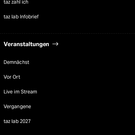
taz zahl ich
taz lab Infobrief
Veranstaltungen
Demnächst
Vor Ort
Live im Stream
Vergangene
taz lab 2027