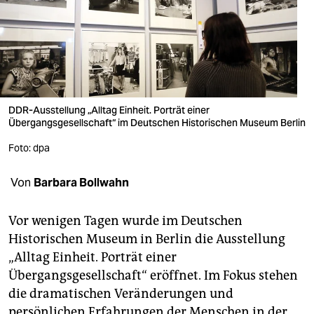
berlin
nord
wahrheit
verlag
DDR-Ausstellung „Alltag Einheit. Porträt einer
verlag
Übergangsgesellschaft“ im Deutschen Historischen Museum Berlin
Foto: dpa
veranstaltungen
shop
Von
Barbara Bollwahn
fragen & hilfe
Vor wenigen Tagen wurde im Deutschen
unterstützen
Historischen Museum in Berlin die Ausstellung
„Alltag Einheit. Porträt einer
abo
Übergangsgesellschaft“ eröffnet. Im Fokus stehen
genossenschaft
die dramatischen Veränderungen und
persönlichen Erfahrungen der Menschen in der