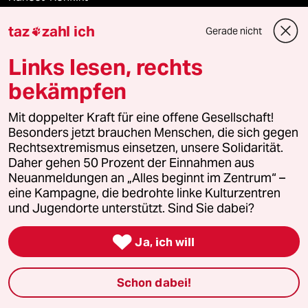
taz
zahl ich
USA unter Trump
Gerade nicht

Links lesen, rechts
Landtagswahl in Sachsen-Anhalt
bekämpfen
Mit doppelter Kraft für eine offene Gesellschaft!
Verlag
Besonders jetzt brauchen Menschen, die sich gegen
Rechtsextremismus einsetzen, unsere Solidarität.
Daher gehen 50 Prozent der Einnahmen aus
Aktuelles
Neuanmeldungen an „Alles beginnt im Zentrum“ –
eine Kampagne, die bedrohte linke Kulturzentren
Hausblog
und Jugendorte unterstützt. Sind Sie dabei?
Die Seitenwende

Ja, ich will
Stellen
Schon dabei!
Presse