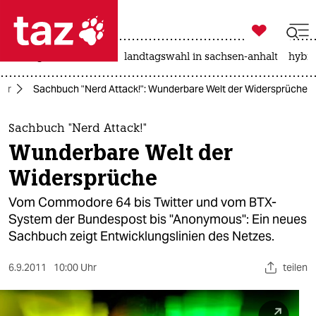

taz zahl ich
niedrigwasser
rente
landtagswahl in sachsen-anhalt
hybri

taz zahl ich
tur
Sachbuch "Nerd Attack!": Wunderbare Welt der Widersprüche
taz zahl ich
themen
Sachbuch "Nerd Attack!"
Wunderbare Welt der
politik
Widersprüche
öko
Vom Commodore 64 bis Twitter und vom BTX-
System der Bundespost bis "Anonymous": Ein neues
gesellschaft
Sachbuch zeigt Entwicklungslinien des Netzes.
kultur
6.9.2011
10:00 Uhr
teilen
sport