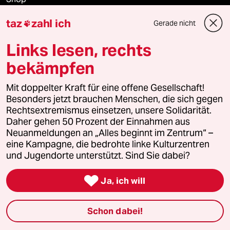
taz
zahl ich
Gerade nicht

Anzeigen
Links lesen, rechts
bekämpfen
Fragen & Hilfe
Mit doppelter Kraft für eine offene Gesellschaft!
Besonders jetzt brauchen Menschen, die sich gegen
Feedback
Rechtsextremismus einsetzen, unsere Solidarität.
Daher gehen 50 Prozent der Einnahmen aus
Aboservice
Neuanmeldungen an „Alles beginnt im Zentrum“ –
eine Kampagne, die bedrohte linke Kulturzentren
ePaper Login
und Jugendorte unterstützt. Sind Sie dabei?

Downloads für Abonnierende
Ja, ich will
Schon dabei!
© 2026 taz Verlags und Vertriebs GmbH