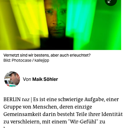
berlin
nord
wahrheit
verlag
verlag
Vernetzt sind wir bestens, aber auch erleuchtet?
Bild: Photocase / kallejipp
veranstaltungen
shop
Von
Maik Söhler
fragen & hilfe
unterstützen
BERLIN
taz
| Es ist eine schwierige Aufgabe, einer
Gruppe von Menschen, deren einzige
abo
Gemeinsamkeit darin besteht Teile ihrer Identität
genossenschaft
zu verschleiern, mit einem "Wir-Gefühl" zu