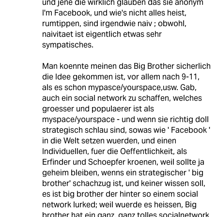
und jene die wirklich glauben das sie anonym
I'm Facebook, und wie's nicht alles heist,
rumtippen, sind irgendwie naiv ; obwohl,
naivitaet ist eigentlich etwas sehr
sympatisches.
Man koennte meinen das Big Brother sicherlich
die Idee gekommen ist, vor allem nach 9-11,
als es schon mypasce/yourspace,usw. Gab,
auch ein social network zu schaffen, welches
groesser und populaerer ist als
myspace/yourspace - und wenn sie richtig doll
strategisch schlau sind, sowas wie ' Facebook '
in die Welt setzen wuerden, und einen
Individuellen, fuer die Oeffentlichkeit, als
Erfinder und Schoepfer kroenen, weil sollte ja
geheim bleiben, wenns ein strategischer ' big
brother' schachzug ist, und keiner wissen soll,
es ist big brother der hinter so einem social
network lurked; weil wuerde es heissen, Big
brother hat ein ganz, ganz tolles socialnetwork