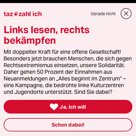
taz
zahl ich
Gerade nicht

Themen
Links lesen, rechts
Hitze
bekämpfen
Krieg in der Ukraine
Mit doppelter Kraft für eine offene Gesellschaft!
Besonders jetzt brauchen Menschen, die sich gegen
Rechtsextremismus einsetzen, unsere Solidarität.
Niedrigwasser
Daher gehen 50 Prozent der Einnahmen aus
Neuanmeldungen an „Alles beginnt im Zentrum“ –
Waldbrände
eine Kampagne, die bedrohte linke Kulturzentren
und Jugendorte unterstützt. Sind Sie dabei?

Ja, ich will
Verlag
Schon dabei!
Aktuelles