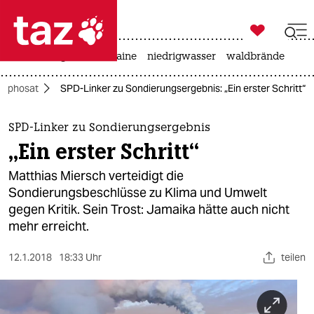

taz zahl ich
hitze
krieg in der ukraine
niedrigwasser
waldbrände

taz zahl ich
lyphosat
SPD-Linker zu Sondierungsergebnis: „Ein erster Schritt“
taz zahl ich
themen
SPD-Linker zu Sondierungsergebnis
„Ein erster Schritt“
politik
Matthias Miersch verteidigt die
öko
Sondierungsbeschlüsse zu Klima und Umwelt
gegen Kritik. Sein Trost: Jamaika hätte auch nicht
gesellschaft
mehr erreicht.
kultur
12.1.2018
18:33 Uhr
teilen
sport