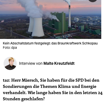
berlin
nord
wahrheit
verlag
verlag
Kein Abschaltdatum festgelegt: das Braunkraftwerk Schkopau
Foto: dpa
veranstaltungen
shop
Interview von
Malte Kreutzfeldt
fragen & hilfe
unterstützen
taz:
Herr Miersch, Sie haben für die SPD bei den
Sondierungen die Themen Klima und Energie
abo
verhandelt. Wie lange haben Sie in den letzten 24
genossenschaft
Stunden geschlafen?