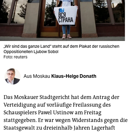
berlin
nord
wahrheit
verlag
„Wir sind das ganze Land“ steht auf dem Plakat der russischen
Oppositionellen Ljubow Sobol
verlag
Foto: reuters
veranstaltungen
shop
Aus Moskau
Klaus-Helge Donath
fragen & hilfe
Das Moskauer Stadtgericht hat dem Antrag der
unterstützen
Verteidigung auf vorläufige Freilassung des
abo
Schauspielers Pawel Ustinow am Freitag
stattgegeben. Er war wegen Widerstands gegen die
genossenschaft
Staatsgewalt zu dreieinhalb Jahren Lagerhaft