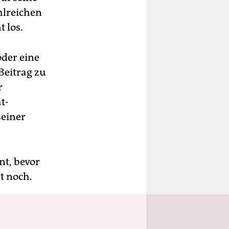
hlreichen
 los.
der eine
Beitrag zu
r
t-
seiner
nt, bevor
t noch.