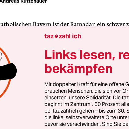
Andreas Rüttenauer
katholischen Bayern ist der Ramadan ein schwer 
es Phänomen. Ja, Fasten, das beherrschen die Ba
taz
zahl ich

ganz anders als die Muslime. Zur Fastenzeit vor O
 immer und überall Fleisch gegessen werden, daf
Links lesen, r
l eingebrautes Bier saufen. Das ist meist zuckers
bekämpfen
nd hat einen irrwitzig hohen Alkoholgehalt. Im 
die Fastenzeit eben am besten aushalten.
Mit doppelter Kraft für eine offene G
brauchen Menschen, die sich vor O
 sie auch sein, diese Zeit der Besinnung. Und so d
einsetzen, unsere Solidarität. Die ta
auspieler jedes Jahr zum Starkbieranstich die hoh
beginnt im Zentrum“. 50 Prozent a
 Weil die Verarschung oft nichts anderes ist als m
bei taz zahl ich gehen – bis zum 30
n Bemerkungen getarnte Arschkriecherei, häng
die linke, selbstverwaltete Orte unte
bevor sie verschwinden. Sind Sie da
 und Verarschter gemeinsam ihre Freibiergesicht