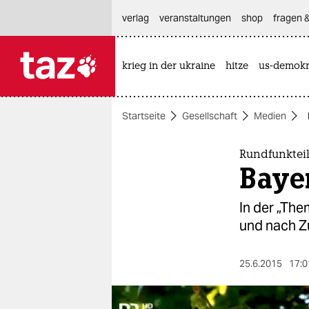
hautnavigation anspringen
hauptinhalt anspringen
footer anspringen
verlag
veranstaltungen
shop
fragen &
krieg in der ukraine
hitze
us-demokr

taz zahl ich
taz zahl ich
Startseite
Gesellschaft
Medien
themen
politik
Rundfunkte
Bayer
öko
In der „Th
gesellschaft
und nach Z
kultur
25.6.2015
17:0
sport