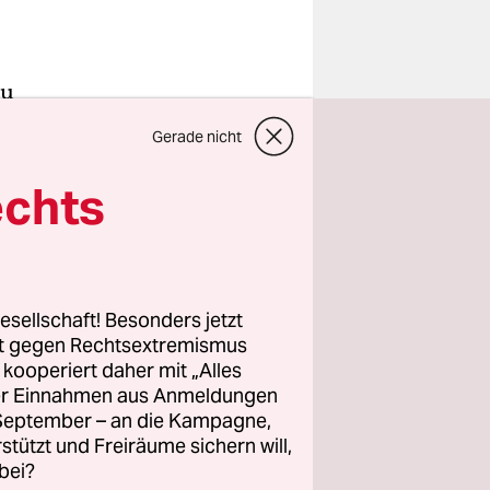
zu
yern auch.
Gerade nicht
stern darf
ür soll man
echts
üß, überaus
Vollrausch
esellschaft! Besonders jetzt
rt gegen Rechtsextremismus
ürfen
z kooperiert daher mit „Alles
e Politik
ller Einnahmen aus Anmeldungen
it
. September – an die Kampagne,
en am Ende
rstützt und Freiräume sichern will,
bei?
er in