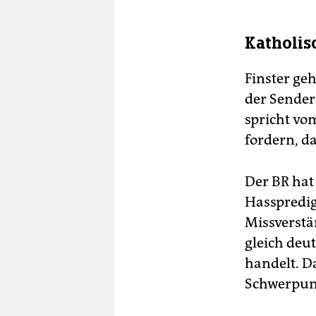
Katholis
Finster ge
der Sender
spricht vo
fordern, d
Der BR hat
Hasspredig
Missverstä
gleich deu
handelt. D
Schwerpunk