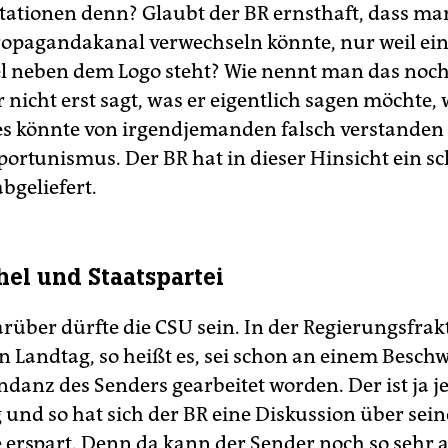
itationen denn? Glaubt der BR ernsthaft, dass ma
ropagandakanal verwechseln könnte, nur weil ei
l neben dem Logo steht? Wie nennt man das noc
nicht erst sagt, was er eigentlich sagen möchte, w
es könnte von irgendjemanden falsch verstanden
ortunismus. Der BR hat in dieser Hinsicht ein s
bgeliefert.
el und Staatspartei
arüber dürfte die CSU sein. In der Regierungsfrak
n Landtag, so heißt es, sei schon an einem Besch
ndanz des Senders gearbeitet worden. Der ist ja je
 und so hat sich der BR eine Diskussion über sein
 erspart. Denn da kann der Sender noch so sehr a