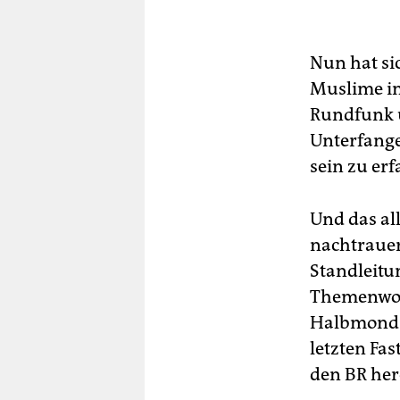
Nun hat si
Muslime in
Rundfunk u
Unterfange
sein zu er
Und das all
nachtrauer
Standleitun
Themenwoch
Halbmond z
letzten Fas
den BR her