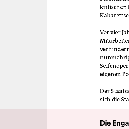
kritischen
Kabarettse
Vor vier J
Mitarbeite
verhindern
nunmehrig
Seifenoper
eigenen Po
Der Staats
sich die S
Die Enga