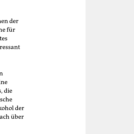
nen der
he für
tes
eressant
en
ine
, die
ische
kohol der
rach über