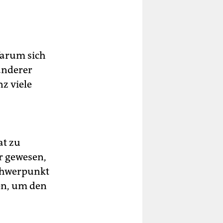
Warum sich
anderer
z viele
at zu
r gewesen,
schwerpunkt
en, um den