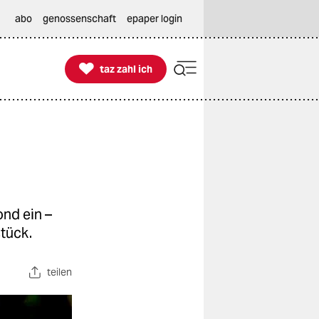
abo
genossenschaft
epaper login

taz zahl ich
taz zahl ich
nd ein –
tück.
teilen