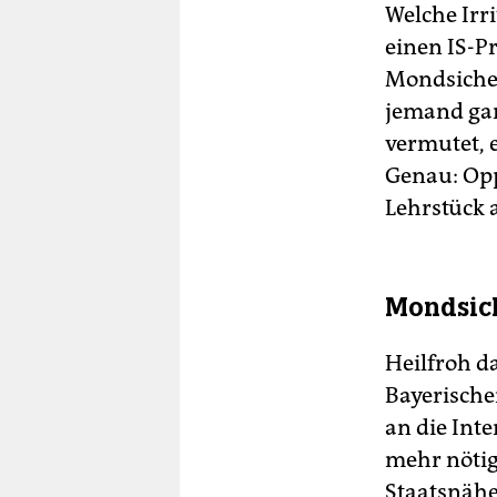
Welche Irr
einen IS-P
Mondsiche
jemand gar 
vermutet, 
Genau: Opp
Lehrstück a
Mondsich
Heilfroh d
Bayerische
an die Inte
mehr nötig
Staatsnähe