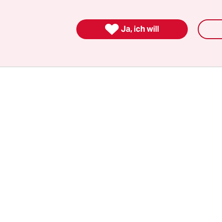
einkrüge. Das ganze geschieht jedes Jahr vor den 
s Bayerischen Rundfunks. Über die Jahre ist dami

Ja, ich will
ende Dokumentation über die Hungerkünste d
n Volkes entstanden.