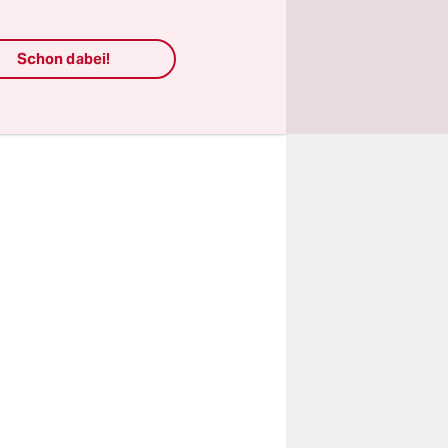
laufenden
t eine Art
Schon dabei!
es