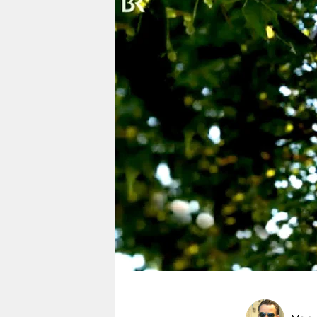
berlin
nord
wahrheit
verlag
verlag
veranstaltungen
shop
fragen & hilfe
unterstützen
abo
genossenschaft