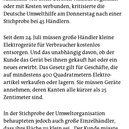
epaper login
oder mit Kosten verbunden, kritisierte die
Deutsche Umwelthilfe am Donnerstag nach einer
Stichprobe bei 45 Händlern.
Seit dem 24. Juli müssen große Händler kleine
Elektrogeräte für Verbraucher kostenlos
entsorgen. Und das unabhängig davon, ob der
Kunde das Gerät bei ihnen gekauft hat oder ein
neues erwirbt. Das Gesetz gilt für Geschäfte, die
auf mindestens 400 Quadratmetern Elek­tro­
artikel verkaufen oder lagern. Sie müssen Geräte
annehmen, deren Kanten alle kürzer als 25
Zentimeter sind.
In der Stichprobe der Umweltorganisation
behaupteten jedoch auch große Einzelhändler,
dass ihre Fläche zu klein sei. „Der Kunde müsste