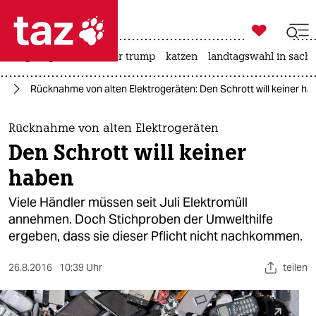

taz zahl ich
bergsteigen
usa unter trump
katzen
landtagswahl in sachs

taz zahl ich
um
Rücknahme von alten Elektrogeräten: Den Schrott will keiner ha
taz zahl ich
themen
Rücknahme von alten Elektrogeräten
Den Schrott will keiner
politik
haben
öko
Viele Händler müssen seit Juli Elektromüll
annehmen. Doch Stichproben der Umwelthilfe
gesellschaft
ergeben, dass sie dieser Pflicht nicht nachkommen.
kultur
26.8.2016
10:39 Uhr
teilen
sport