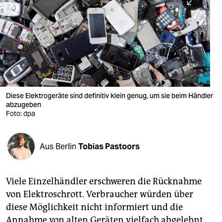
berlin
nord
wahrheit
verlag
verlag
Diese Elektrogeräte sind definitiv klein genug, um sie beim Händler
abzugeben
veranstaltungen
Foto: dpa
shop
fragen & hilfe
Aus Berlin
Tobias Pastoors
unterstützen
Viele Einzelhändler erschweren die Rücknahme
abo
von Elektroschrott. Verbraucher würden über
genossenschaft
diese Möglichkeit nicht informiert und die
Annahme von alten Geräten vielfach abgelehnt