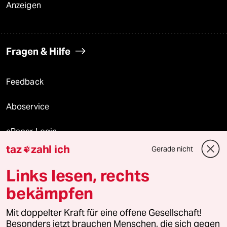
Anzeigen
Fragen & Hilfe
Feedback
Aboservice
ePaper Login
taz
zahl ich
Gerade nicht

Downloads für Abonnierende
Links lesen, rechts
bekämpfen
© 2026 taz Verlags und Vertriebs GmbH
Alle Rechte vorbehalten. Bei rechtlichen Fragen oder für Genehmigungen
Mit doppelter Kraft für eine offene Gesellschaft!
wenden Sie sich bitte an
lizenzen@taz.de
Besonders jetzt brauchen Menschen, die sich gegen