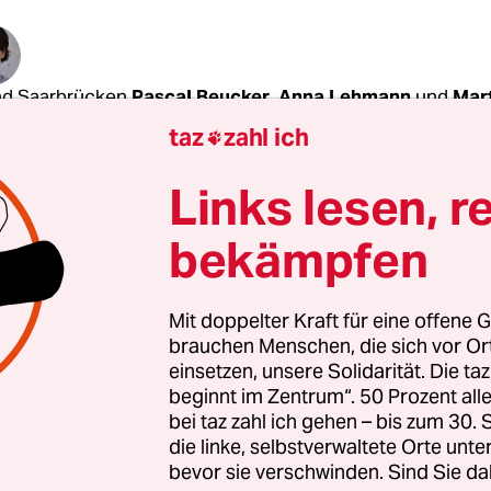
nd Saarbrücken
Pascal Beucker
,
Anna Lehmann
und
Mar
taz
zahl ich

ach sind Durchhalteparolen angesagt. „Wir sch
Links lesen, r
gt Martin Schulz am Montagmorgen im Berliner W
. Seine Partei gehe „weiter mit großer Zuversicht
bekämpfen
ochen“, verkündet der neue SPD-Vorsitzende. „W
 richtig guten, langen Atem.“
Mit doppelter Kraft für eine offene G
brauchen Menschen, die sich vor O
Wahl nach der Inthronisierung zum Kanzlerkandid
einsetzen, unsere Solidarität. Die ta
auch gleich die erste, bei der er eine Niederlage
beginnt im Zentrum“. 50 Prozent a
bei taz zahl ich gehen – bis zum 30
en muss. Die Wahl im Saarland habe zwar „nich
die linke, selbstverwaltete Orte unte
ebracht, das wir uns gewünscht haben“, räumt de
bevor sie verschwinden. Sind Sie da
kratische Hoffnungsträger ein. Aber: „Wir haben