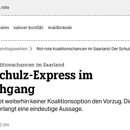
 hilfe
aten
nahost-konflikt
waldbrände
andtagswahlen
Rot-rote Koalitionschancen im Saarland: Der Schu
alitionschancen im Saarland
chulz-Express im
chgang
t weiterhin keiner Koalitionsoption den Vorzug. Di
rlangt eine eindeutige Aussage.
2 Uhr