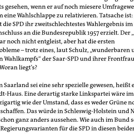
ets gesehen, wenn er auf noch miesere Umfragewe
 eine Wahlschlappe zu relativieren. Tatsache ist:
t die SPD ihr zweitschlechtestes Wahlergebnis im
nschluss an die Bundesrepublik 1957 erzielt. Der 
ar noch nicht entgleist, aber hat die ersten
obleme – trotz eines, laut Schulz, „wunderbaren
n Wahlkampfs“ der Saar-SPD und ihrer Frontfra
Woran liegt’s?
 Saarland sei eine sehr spezielle gewesen, heißt
dt-Haus. Eine derartig starke Linkspartei wäre i
zigartig wie der Umstand, dass es weder Grüne n
schaffen. Das würde in Schleswig-Holstein und 
schon ganz anders aussehen. Wie auch im Bund s
Regierungsvarianten für die SPD in diesen beid