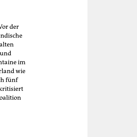
Vor der
ändische
alten
r und
ontaine im
rland wie
ch fünf
ritisiert
oalition