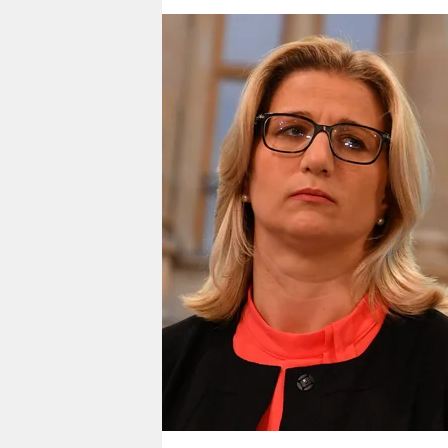
berlin
nord
wahrheit
verlag
verlag
veranstaltungen
shop
fragen & hilfe
unterstützen
abo
genossenschaft