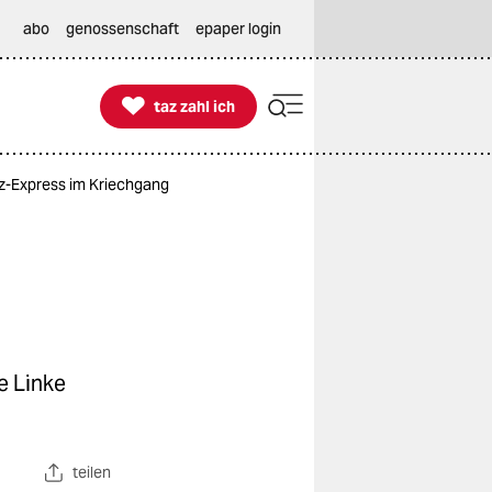
abo
genossenschaft
epaper login

taz zahl ich
taz zahl ich
lz-Express im Kriechgang
e Linke
teilen