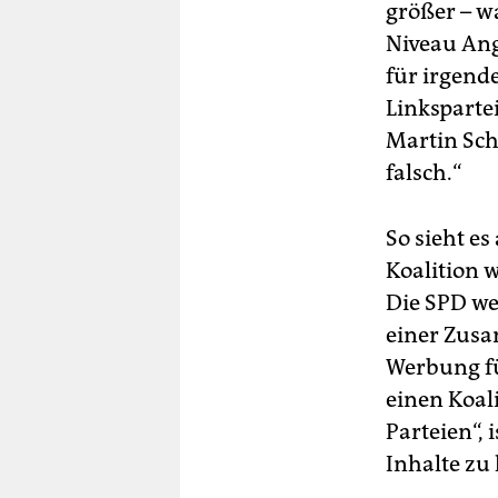
größer – w
Niveau Ang
für irgende
Linksparte
Martin Sch
falsch.“
So sieht es
Koalition 
Die SPD we
einer Zusa
Werbung für
einen Koal
Parteien“, 
Inhalte zu