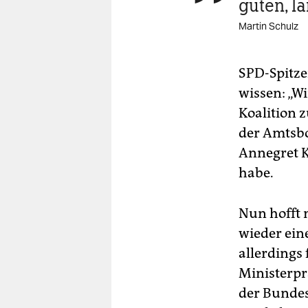
guten, l
Martin Schulz
SPD-Spitze
wissen: „W
Koalition z
der Amtsbo
Annegret K
habe.
Nun hofft n
wieder ein
allerdings
Ministerpr
der Bunde