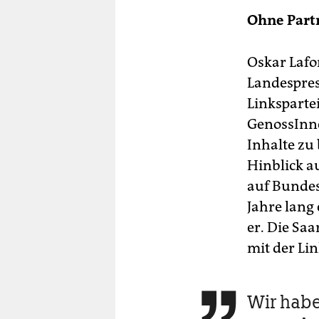
Ohne Part
Oskar Lafo
Landespres
Linksparte
GenossInnen
Inhalte zu 
Hinblick a
auf Bundes
Jahre lang
er. Die Sa
mit der Li
Wir habe
