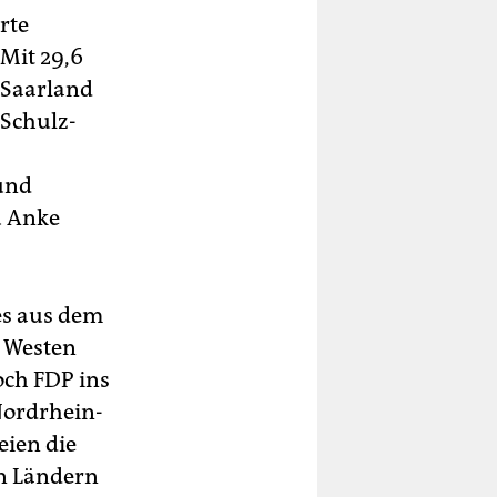
rte
 Mit 29,6
 Saarland
„Schulz-
 und
u Anke
 es aus dem
m Westen
och FDP ins
Nordrhein-
eien die
en Ländern