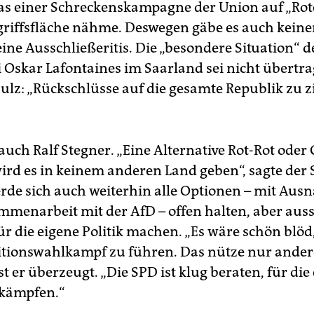
as einer Schreckenskampagne der Union auf „Rot
riffsfläche nähme. Deswegen gäbe es auch kein
ine Ausschließeritis. Die „besondere Situation“ d
i Oskar Lafontaines im Saarland sei nicht übertra
ulz: „Rückschlüsse auf die gesamte Republik zu 
 auch Ralf Stegner. „Eine Alternative Rot-Rot oder
wird es in keinem anderen Land geben“, sagte der 
rde sich auch weiterhin alle Optionen – mit Au
mmenarbeit mit der AfD – offen halten, aber auss
 die eigene Politik machen. „Es wäre schön blöd,
itionswahlkampf zu führen. Das nütze nur ande
ist er überzeugt. „Die SPD ist klug beraten, für di
 kämpfen.“