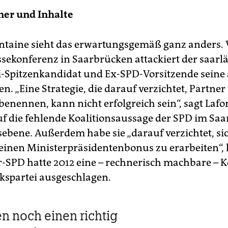
ner und Inhalte
ntaine sieht das erwartungsgemäß ganz anders. 
sekonferenz in Saarbrücken attackiert der saarl
i-Spitzenkandidat und Ex-SPD-Vorsitzende seine 
. „Eine Strategie, die darauf verzichtet, Partne
benennen, kann nicht erfolgreich sein“, sagt Laf
uf die fehlende Koalitionsaussage der SPD im Saa
ebene. Außerdem habe sie „darauf verzichtet, si
 einen Ministerpräsidentenbonus zu erarbeiten“, k
ar-SPD hatte 2012 eine – rechnerisch machbare – K
nkspartei ausgeschlagen.
n noch einen richtig