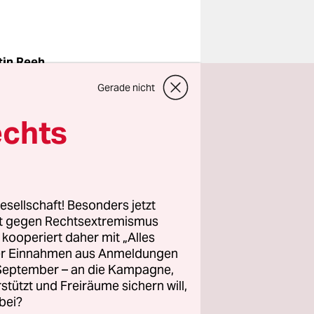
tin Reeh
Gerade nicht
auen nach
echts
illy-
 in die
ir haben
esellschaft! Besonders jetzt
rt gegen Rechtsextremismus
aten ist
z kooperiert daher mit „Alles
ller Einnahmen aus Anmeldungen
. September – an die Kampagne,
t das
rstützt und Freiräume sichern will,
r
bei?
 in den