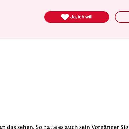
chen zugelegt, auch im Saarland.“

Ja, ich will
n das sehen. So hatte es auch sein Vorgänger Si