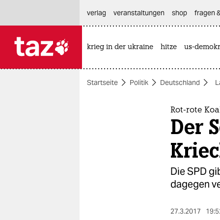
hautnavigation anspringen
hauptinhalt anspringen
footer anspringen
verlag
veranstaltungen
shop
fragen &
krieg in der ukraine
hitze
us-demokr

taz zahl ich
taz zahl ich
Startseite
Politik
Deutschland
L
themen
politik
Rot-rote Ko
Der S
öko
Krie
gesellschaft
Die SPD gib
kultur
dagegen ve
sport
27.3.2017
19:5