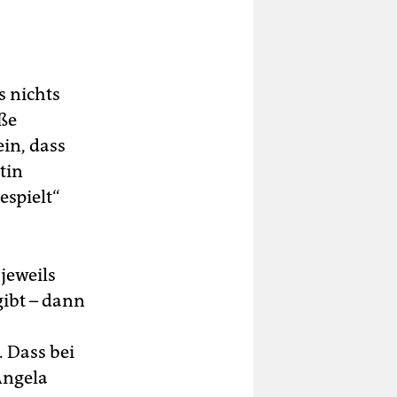
s nichts
oße
ein, dass
tin
spielt“
jeweils
ibt – dann
 Dass bei
Angela