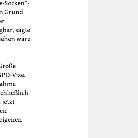
e-Socken“-
en Grund
er
gbar, sagte
ziehen wäre
 Große
SPD-Vize.
snahme
chließlich
 jetzt
ren
e eigenen