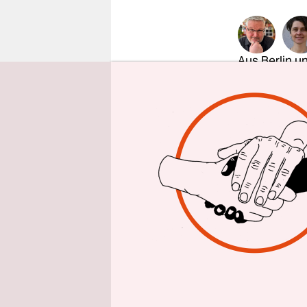
epaper login
Aus Berlin u
Am Tag dan
vorne“, sa
Brandt-Haus
nächsten W
noch einen
Die erste 
für Schulz 
kommentier
Ergebnis g
sozialdemo