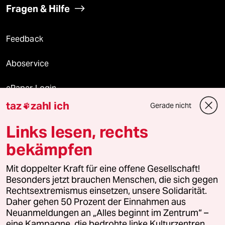
Fragen & Hilfe
Feedback
Aboservice
ePaper Login
taz
zahl ich
Gerade nicht

Downloads für Abonnierende
Links lesen, rechts
bekämpfen
© 2026 taz Verlags und Vertriebs GmbH
Alle Rechte vorbehalten. Bei rechtlichen Fragen oder für Genehmigungen
Mit doppelter Kraft für eine offene Gesellschaft!
wenden Sie sich bitte an
lizenzen@taz.de
Besonders jetzt brauchen Menschen, die sich gegen
Rechtsextremismus einsetzen, unsere Solidarität.
Daher gehen 50 Prozent der Einnahmen aus
Feedback
Redaktionsstatut
Kommune-Richtlinien
KI-
Neuanmeldungen an „Alles beginnt im Zentrum“ –
eine Kampagne, die bedrohte linke Kulturzentren