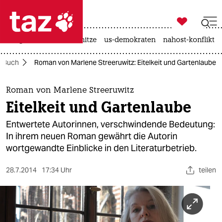

taz zahl ich
krieg in der ukraine
hitze
us-demokraten
nahost-konflikt

taz zahl ich
Buch
Roman von Marlene Streeruwitz: Eitelkeit und Gartenlaube
taz zahl ich
themen
Roman von Marlene Streeruwitz
Eitelkeit und Gartenlaube
politik
Entwertete Autorinnen, verschwindende Bedeutung:
öko
In ihrem neuen Roman gewährt die Autorin
wortgewandte Einblicke in den Literaturbetrieb.
gesellschaft
28.7.2014
17:34 Uhr
teilen
kultur
sport