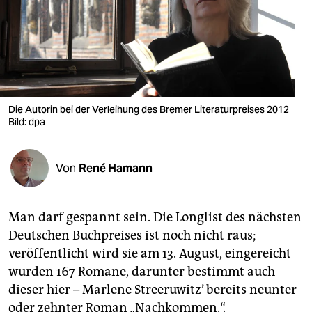
berlin
nord
wahrheit
verlag
Die Autorin bei der Verleihung des Bremer Literaturpreises 2012
verlag
Bild: dpa
veranstaltungen
Von
René Hamann
shop
fragen & hilfe
Man darf gespannt sein. Die Longlist des nächsten
unterstützen
Deutschen Buchpreises ist noch nicht raus;
veröffentlicht wird sie am 13. August, eingereicht
abo
wurden 167 Romane, darunter bestimmt auch
genossenschaft
dieser hier – Marlene Streeruwitz’ bereits neunter
oder zehnter Roman „Nachkommen.“.