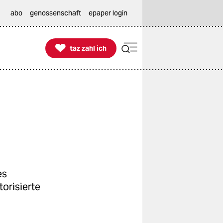
abo
genossenschaft
epaper login

taz zahl ich
taz zahl ich
es
orisierte