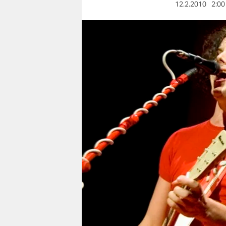
berlin
12.2.2010
2:00
nord
wahrheit
verlag
verlag
veranstaltungen
shop
fragen & hilfe
unterstützen
abo
genossenschaft