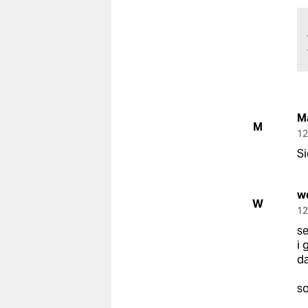
M
M
12
Si
w
W
12
se
i 
da
so