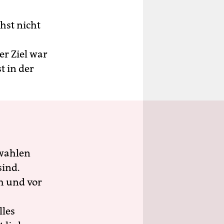
hst nicht
er Ziel war
t in der
wahlen
sind.
h und vor
lles