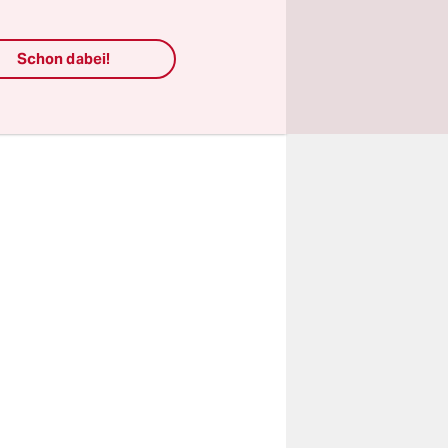
mmen und
er Verlags
Schon dabei!