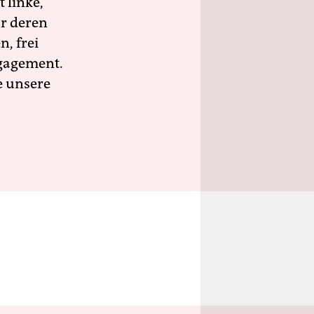
 linke,
ür deren
n, frei
ngagement.
e unsere