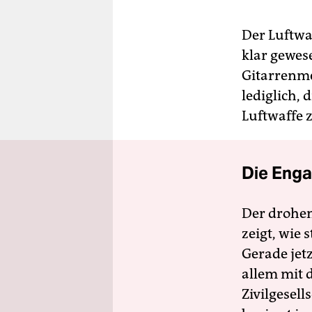
Der Luftwaf
klar gewes
Gitarrenme
lediglich,
Luftwaffe 
Die Enga
Der drohe
zeigt, wie
Gerade jet
allem mit d
Zivilgesell