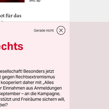
Bild: ap
ot für das
ripes gegen
der
Gerade nicht
 werde
echts
m
uldigte die
esellschaft! Besonders jetzt
ung zu
rt gegen Rechtsextremismus
 von einer
z kooperiert daher mit „Alles
e dieser
ller Einnahmen aus Anmeldungen
aucht und
. September – an die Kampagne,
rstützt und Freiräume sichern will,
im
bei?
ie Band mit: