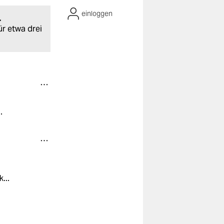
einloggen
.
ür etwa drei
.
...