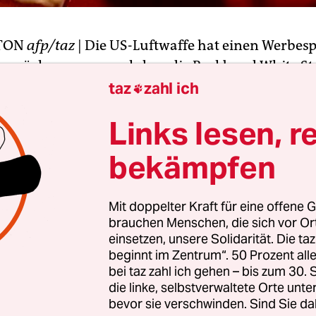
TON
afp/taz
| Die US-Luftwaffe hat einen Werbesp
zurückgezogen, nachdem die Rockband White St
ung eines ihrer Lieder protestiert hatte. Der in 
taz
zahl ich

um ersten Mal ausgestrahlte Rekrutierungsspot
Links lesen, r
 gezeigt, sagte Luftwaffensprecher Leslie Pratt a
 in Washington.
bekämpfen
uppe hatte am Vortag Protest eingelegt. Sie besch
Mit doppelter Kraft für eine offene G
te des Missbrauchs ihrer Musik "für die Rekrutier
brauchen Menschen, die sich vor O
s Kriegs, den wir nicht unterstützen" und sprach
einsetzen, unsere Solidarität. Die ta
g". Die Band erläuterte, sie unterstütze die Arme
beginnt im Zentrum“. 50 Prozent a
u Hause und in Zeiten wenn unsere Nation sie br
bei taz zahl ich gehen – bis zum 30
die linke, selbstverwaltete Orte unte
hängig ist". Die Band wolle jedoch kein "Radzahn 
bevor sie verschwinden. Sind Sie da
en Konflikt" sein. Zur rechtlichen Lagen teilte d