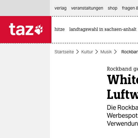
hautnavigation anspringen
hauptinhalt anspringen
footer anspringen
verlag
veranstaltungen
shop
fragen &
hitze
landtagswahl in sachsen-anhalt

taz zahl ich
taz zahl ich
Startseite
Kultur
Musik
Rockban
themen
politik
Rockband g
White
öko
Luftw
gesellschaft
Die Rockba
kultur
Werbespots
Verwendung 
sport