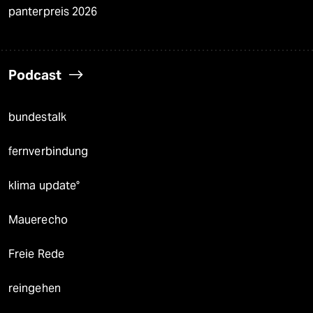
panterpreis 2026
Podcast
bundestalk
fernverbindung
klima update°
Mauerecho
Freie Rede
reingehen