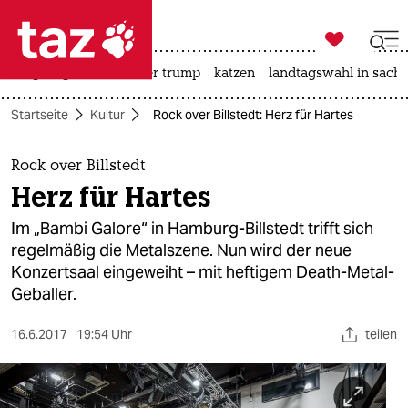

taz zahl ich
bergsteigen
usa unter trump
katzen
landtagswahl in sachs

taz zahl ich
Startseite
Kultur
Rock over Billstedt: Herz für Hartes
taz zahl ich
themen
Rock over Billstedt
Herz für Hartes
politik
Im „Bambi Galore“ in Hamburg-Billstedt trifft sich
öko
regelmäßig die Metalszene. Nun wird der neue
Konzertsaal eingeweiht – mit heftigem Death-Metal-
gesellschaft
Geballer.
kultur
16.6.2017
19:54 Uhr
teilen
sport