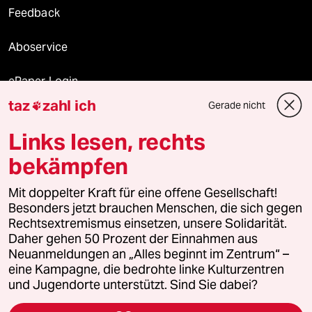
Feedback
Aboservice
ePaper Login
taz
zahl ich
Gerade nicht

Downloads für Abonnierende
Links lesen, rechts
bekämpfen
© 2026 taz Verlags und Vertriebs GmbH
Alle Rechte vorbehalten. Bei rechtlichen Fragen oder für Genehmigungen
Mit doppelter Kraft für eine offene Gesellschaft!
wenden Sie sich bitte an
lizenzen@taz.de
Besonders jetzt brauchen Menschen, die sich gegen
Rechtsextremismus einsetzen, unsere Solidarität.
Daher gehen 50 Prozent der Einnahmen aus
Feedback
Redaktionsstatut
Kommune-Richtlinien
KI-
Neuanmeldungen an „Alles beginnt im Zentrum“ –
eine Kampagne, die bedrohte linke Kulturzentren
Leitlinie
Informant
Datenschutz
Impressum
AGB
und Jugendorte unterstützt. Sind Sie dabei?