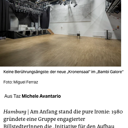
berlin
nord
wahrheit
verlag
verlag
veranstaltungen
Keine Berührungsängste: der neue „Kronensaal“ im „Bambi Galore“
shop
Foto: Miguel Ferraz
fragen & hilfe
unterstützen
Aus Taz
Michele Avantario
abo
Hamburg
| Am Anfang stand die pure Ironie: 1980
genossenschaft
gründete eine Gruppe engagierter
BillstedterInnen die „Initiative für den Aufbau