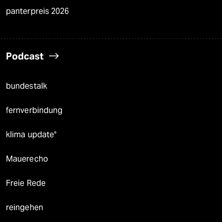
panterpreis 2026
Podcast
bundestalk
fernverbindung
klima update°
Mauerecho
Freie Rede
reingehen