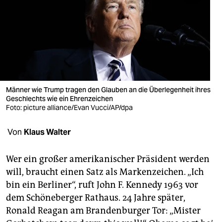
berlin
nord
wahrheit
verlag
verlag
Männer wie Trump tragen den Glauben an die Überlegenheit ihres
Geschlechts wie ein Ehrenzeichen
veranstaltungen
Foto: picture alliance/Evan Vucci/AP/dpa
shop
Von
Klaus Walter
fragen & hilfe
Wer ein großer amerikanischer Präsident werden
unterstützen
will, braucht einen Satz als Markenzeichen. „Ich
bin ein Berliner“, ruft John F. Kennedy 1963 vor
abo
dem Schöneberger Rathaus. 24 Jahre später,
genossenschaft
Ronald Reagan am Brandenburger Tor: „Mister