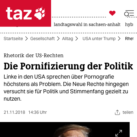

taz zahl ich
niedrigwasser
rente
landtagswahl in sachsen-anhalt
hybri

taz zahl ich
Startseite
Gesellschaft
Alltag
USA unter Trump
Rhetor
taz zahl ich
themen
Rhetorik der US-Rechten
Die Pornifizierung der Politik
politik
Linke in den USA sprechen über Pornografie
öko
höchstens als Problem. Die Neue Rechte hingegen
versucht sie für Politik und Stimmenfang gezielt zu
gesellschaft
nutzen.
kultur
21.11.2018
14:36 Uhr
teilen
sport