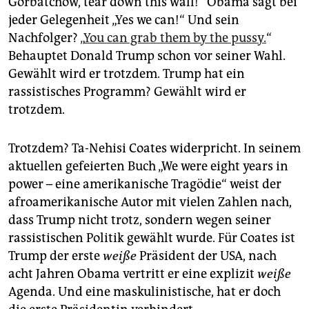
Gorbatchow, tear down this wall!“ Obama sagt bei
epaper login
jeder Gelegenheit „Yes we can!“ Und sein
Nachfolger? „
You can grab them by the pussy.
“
Behauptet Donald Trump schon vor seiner Wahl.
Gewählt wird er trotzdem. Trump hat ein
rassistisches Programm? Gewählt wird er
trotzdem.
Trotzdem? Ta-Nehisi Coates widerpricht. In seinem
aktuellen gefeierten Buch „We were eight years in
power – eine amerikanische Tragödie“ weist der
afroamerikanische Autor mit vielen Zahlen nach,
dass Trump nicht trotz, sondern wegen seiner
rassistischen Politik gewählt wurde. Für Coates ist
Trump der erste
weiße
Präsident der USA, nach
acht Jahren Obama vertritt er eine explizit
weiße
Agenda. Und eine maskulinistische, hat er doch