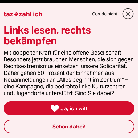
taz Archiv
taz
zahl ich
Gerade nicht

Links lesen, rechts
Mehr taz Angebote
bekämpfen
Mit doppelter Kraft für eine offene Gesellschaft!
Reisen
Besonders jetzt brauchen Menschen, die sich gegen
Rechtsextremismus einsetzen, unsere Solidarität.
Kantine
Daher gehen 50 Prozent der Einnahmen aus
Neuanmeldungen an „Alles beginnt im Zentrum“ –
Shop
eine Kampagne, die bedrohte linke Kulturzentren
und Jugendorte unterstützt. Sind Sie dabei?
Anzeigen

Ja, ich will
Schon dabei!
Fragen & Hilfe