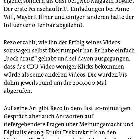
eigene, sondern als Gast bei „Neo Magazin Royale“.
epaper login
Der erste Fernsehauftritt. Einladungen bei Anne
Will, Maybrit Illner und einigen anderen hatte der
Influencer offenbar abgelehnt.
Rezo erzählt, wie ihn der Erfolg seines Videos
sozusagen selbst überrumpelt hat. Er habe einfach
„bock drauf“ gehabt und sei davon ausgegangen,
dass das CDU-Video weniger Klicks bekommen
würde als seine anderen Videos. Die wurden bis
dahin jeweils rund um die 200.000 Mal
abgerufen.
Auf seine Art gibt Rezo in dem fast 20-minütigen
Gespräch aber auch Antworten auf
tiefergehendere Fragen über Meinungsmacht und
Digitalisierung. Er übt Diskurskritik an den