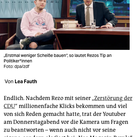
berlin
nord
wahrheit
verlag
verlag
„Erstmal weniger Scheiße bauen“, so lautet Rezos Tip an
Politiker*innen
veranstaltungen
Foto: dpa/zdf
shop
Von
Lea Fauth
fragen & hilfe
Endlich. Nachdem Rezo mit seiner „
Zerstörung der
unterstützen
CDU
“ millionenfache Klicks bekommen und viel
von sich Reden gemacht hatte, trat der Youtuber
abo
am Donnerstagabend vor die Kamera um Fragen
genossenschaft
zu beantworten – wenn auch nicht vor seine