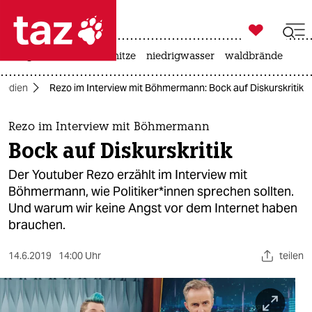

taz zahl ich
krieg in der ukraine
hitze
niedrigwasser
waldbrände

taz zahl ich
Medien
Rezo im Interview mit Böhmermann: Bock auf Diskurskritik
taz zahl ich
themen
Rezo im Interview mit Böhmermann
Bock auf Diskurskritik
politik
Der Youtuber Rezo erzählt im Interview mit
öko
Böhmermann, wie Politiker*innen sprechen sollten.
Und warum wir keine Angst vor dem Internet haben
gesellschaft
brauchen.
kultur
14.6.2019
14:00 Uhr
teilen
sport