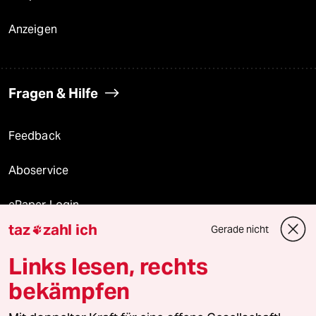
Anzeigen
Fragen & Hilfe
Feedback
Aboservice
ePaper Login
taz
zahl ich
Gerade nicht

Downloads für Abonnierende
Links lesen, rechts
bekämpfen
© 2026 taz Verlags und Vertriebs GmbH