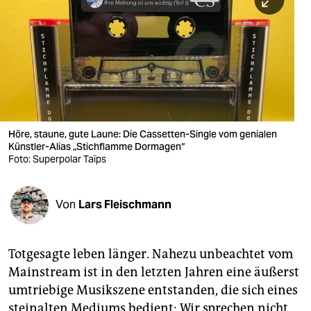
berlin
nord
wahrheit
verlag
verlag
Höre, staune, gute Laune: Die Cassetten-Single vom genialen
Künstler-Alias „Stichflamme Dormagen“
veranstaltungen
Foto: Superpolar Taïps
shop
fragen & hilfe
Von
Lars Fleischmann
unterstützen
Totgesagte leben länger. Nahezu unbeachtet vom
abo
Mainstream ist in den letzten Jahren eine äußerst
genossenschaft
umtriebige Musikszene entstanden, die sich eines
steinalten Mediums bedient: Wir sprechen nicht