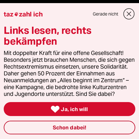
taz
zahl ich
Gerade nicht

Veranstaltungen
Links lesen, rechts
Demnächst
bekämpfen
Vor Ort
Mit doppelter Kraft für eine offene Gesellschaft!
Besonders jetzt brauchen Menschen, die sich gegen
Live im Stream
Rechtsextremismus einsetzen, unsere Solidarität.
Daher gehen 50 Prozent der Einnahmen aus
Neuanmeldungen an „Alles beginnt im Zentrum“ –
Vergangene
eine Kampagne, die bedrohte linke Kulturzentren
und Jugendorte unterstützt. Sind Sie dabei?
taz lab 2027

Ja, ich will
Mehr taz Lesestoff
Schon dabei!