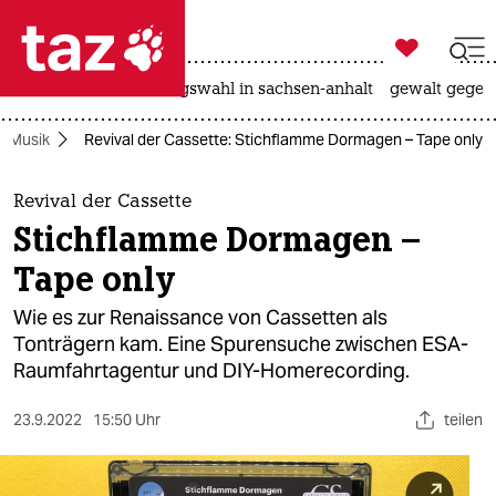

taz zahl ich
hitze
surfen
landtagswahl in sachsen-anhalt
gewalt gegen

taz zahl ich
Musik
Revival der Cassette: Stichflamme Dormagen – Tape only
taz zahl ich
themen
Revival der Cassette
Stichflamme Dormagen –
politik
Tape only
öko
Wie es zur Renaissance von Cassetten als
Tonträgern kam. Eine Spurensuche zwischen ESA-
gesellschaft
Raumfahrtagentur und DIY-Homerecording.
kultur
23.9.2022
15:50 Uhr
teilen
sport