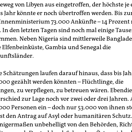
eweg von Libyen aus eingetroffen, der höchste je 
s Jahr könnte er noch übertroffen werden. Bis zu
 Innenministerium 73.000 Ankünfte – 14 Prozent 
. In den letzten Tagen sind noch mal einige Taus
men. Neben Nigeria sind mittlerweile Banglade
e Elfenbeinküste, Gambia und Senegal die
unftsländer.
he Schätzungen laufen darauf hinaus, dass bis Ja
.000 gezählt werden könnten – Flüchtlinge, die
ngen, zu verpflegen, zu betreuen wären. Ebendies
rschied zur Lage noch vor zwei oder drei Jahren.
.000 Personen ein – doch nur 53.000 von ihnen ste
lbst den Antrag auf Asyl oder humanitären Schutz
einigermaßen unbehelligt von den Behörden, Ric