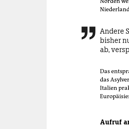
Norden wei
Niederland
Andere S

bisher n
ab, vers
Das entspr
das Asylve
Italien pra
Europäisier
Aufruf a