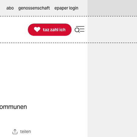
abo
genossenschaft
epaper login

taz zahl ich
taz zahl ich
e Kommunen
teilen