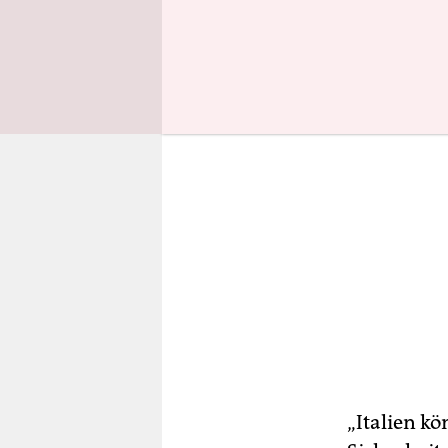
aufgenom
„Italien k