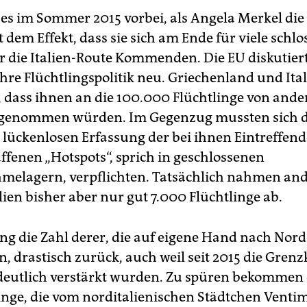
es im Sommer 2015 vorbei, als Angela Merkel di
t dem Effekt, dass sie sich am Ende für viele schl
er die Italien-Route Kommenden. Die EU diskutier
ihre Flüchtlingspolitik neu. Griechenland und It
 dass ihnen an die 100.000 Flüchtlinge von ande
bgenommen würden. Im Gegenzug mussten sich d
 lückenlosen Erfassung der bei ihnen Eintreffend
ffenen „Hotspots“, sprich in geschlossenen
melagern, verpflichten. Tatsächlich nahmen an
lien bisher aber nur gut 7.000 Flüchtlinge ab.
ing die Zahl derer, die auf eigene Hand nach Nor
, drastisch zurück, auch weil seit 2015 die Grenz
deutlich verstärkt wurden. Zu spüren bekommen
linge, die vom norditalienischen Städtchen Ventim