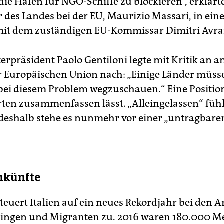
die Häfen für NGO-Schiffe zu blockieren“, erklärt
r des Landes bei der EU, Maurizio Massari, in ei
mit dem zuständigen EU-Kommissar Dimitri Avr
erpräsident Paolo Gentiloni legte mit Kritik an 
r Europäischen Union nach: „Einige Länder müss
bei diesem Problem wegzuschauen.“ Eine Position,
rten zusammenfassen lässt. „Alleingelassen“ fühl
deshalb stehe es nunmehr vor einer „untragbare
nkünfte
steuert Italien auf ein neues Rekordjahr bei den 
lingen und Migranten zu. 2016 waren 180.000 