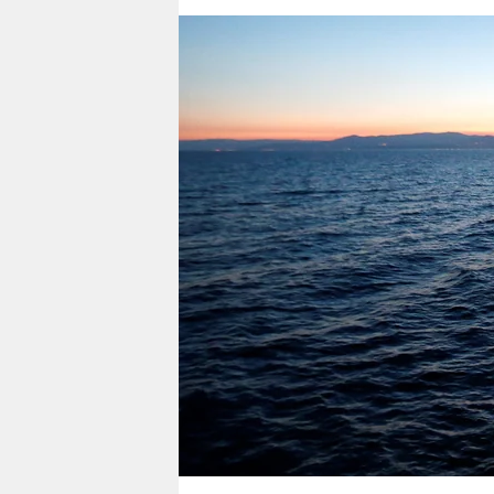
berlin
nord
wahrheit
verlag
verlag
veranstaltungen
shop
fragen & hilfe
unterstützen
abo
genossenschaft