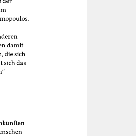
e der
nem
amopoulos.
anderen
en damit
 die sich
t sich das
n“
Ankünften
Menschen