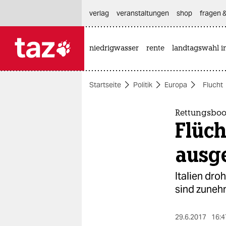
hautnavigation anspringen
hauptinhalt anspringen
footer anspringen
verlag
veranstaltungen
shop
fragen &
niedrigwasser
rente
landtagswahl i

taz zahl ich
taz zahl ich
Startseite
Politik
Europa
Flucht
themen
politik
Rettungsboo
Flüch
öko
ausg
gesellschaft
Italien dro
kultur
sind zuneh
sport
29.6.2017
16:4