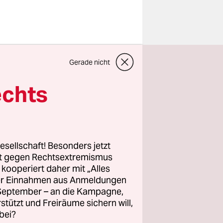
Gerade nicht
yen
est
wenn es
echts
t die Häfen
, da die
esellschaft! Besonders jetzt
rt gegen Rechtsextremismus
0
z kooperiert daher mit „Alles
ller Einnahmen aus Anmeldungen
en, rechnet
. September – an die Kampagne,
n knapp
rstützt und Freiräume sichern will,
n,
bei?