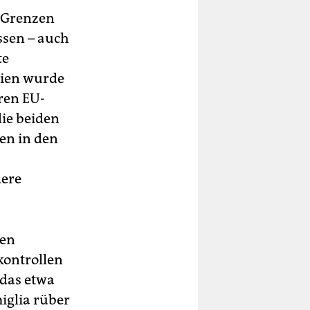
e Grenzen
ossen – auch
te
alien wurde
ren EU-
ie beiden
en in den
dere
den
kontrollen
 das etwa
iglia rüber