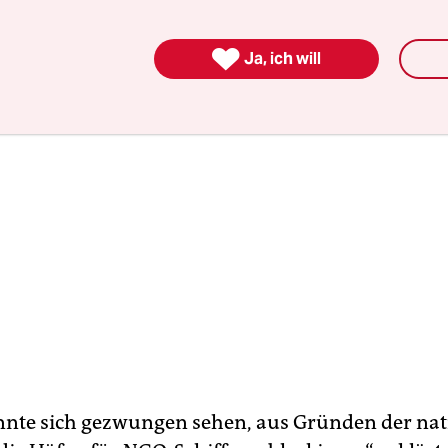
men.

Ja, ich will
önnte sich gezwungen sehen, aus Gründen der na