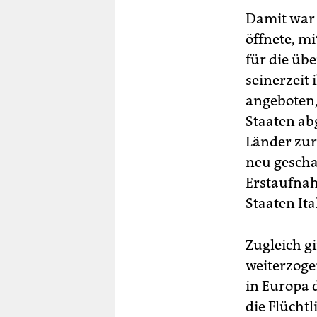
Damit war 
öffnete, mi
für die üb
seinerzeit 
angeboten,
Staaten a
Länder zur
neu gescha
Erstaufnah
Staaten Ita
Zugleich g
weiterzogen
in Europa 
die Flücht