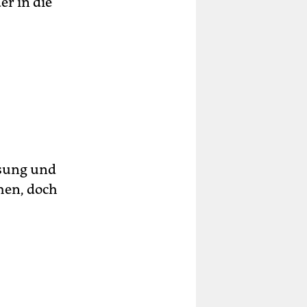
er in die
ssung und
hen, doch