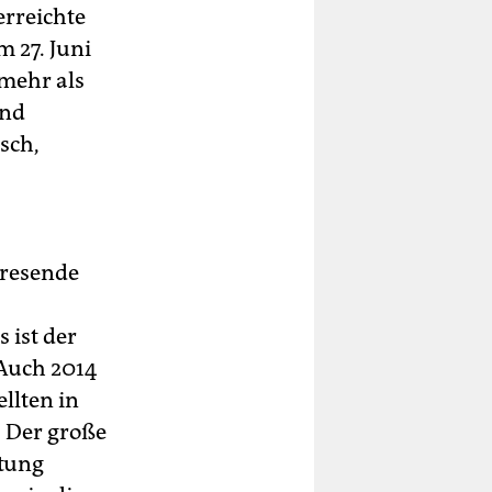
erreichte
m 27. Juni
mehr als
end
sch,
hresende
 ist der
 Auch 2014
llten in
. Der große
htung