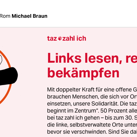
 Rom
Michael Braun
taz
zahl ich

oder Frankreich statt in Italien sollen die vor Lib
 Flüchtlinge in Zukunft von Bord gehen – zumind
Links lesen, r
egierung in Rom geht
. Sie kündigte an, in Zukunf
 für NGO-Schiffe unter fremder Flagge zu sperren
bekämpfen
im Land angesichts des hohen Aufkommens von
en und Migranten „untragbar“ sei.
Mit doppelter Kraft für eine offene G
brauchen Menschen, die sich vor O
schen Montag und Mittwoch seien mehr als 12.00
einsetzen, unsere Solidarität. Die ta
beginnt im Zentrum“. 50 Prozent a
n den Häfen Süditaliens und Siziliens eingetroff
bei taz zahl ich gehen – bis zum 30
inisterium vor, bis Ende Juni habe Italien scho
die linke, selbstverwaltete Orte unte
schen, die von Libyen aus in See gestochen ware
bevor sie verschwinden. Sind Sie da