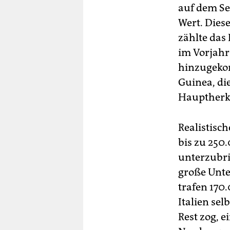
auf dem Se
Wert. Diese
zählte das
im Vorjahr
hinzugekom
Guinea, di
Hauptherk
Realistisc
bis zu 250
unterzubri
große Unte
trafen 170
Italien se
Rest zog, 