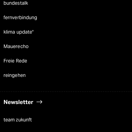
bundestalk
fernverbindung
klima update°
Mauerecho
Freie Rede
reingehen
Newsletter
team zukunft