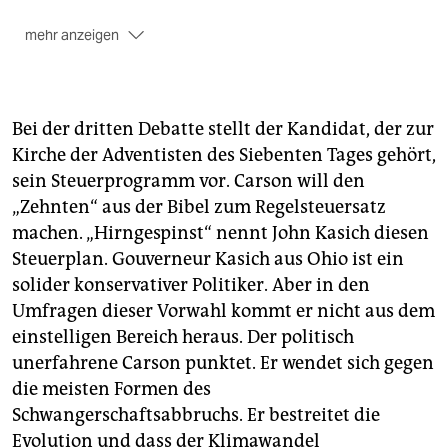
mehr anzeigen
Wenn auch der Senat wie erwartet dem
Haushaltsentwurf zustimmt, ist zumindest bis zur
Präsidentschaftswahl ein erneuter Haushaltsstreit
gebannt. Der Gesetzestext erhöht die
Bei der dritten Debatte stellt der Kandidat, der zur
Staatsausgaben um 80 Milliarden Dollar und hebt die
Kirche der Adventisten des Siebenten Tages gehört,
Schuldenobergrenze an. Das US-Finanzministerium
sein Steuerprogramm vor. Carson will den
hatte dem Kongress dafür eine Frist bis zum
„Zehnten“ aus der Bibel zum Regelsteuersatz
kommenden Dienstag gesetzt. Für 2016 sind
machen. „Hirngespinst“ nennt John Kasich diesen
Ausgaben von 1.067 Milliarden Dollar und für 2017
von 1.070 Milliarden Dollar vorgesehen. Davon geht
Steuerplan. Gouverneur Kasich aus Ohio ist ein
rund die Hälfte ans Militär, das zusätzlich 31
solider konservativer Politiker. Aber in den
Milliarden Dollar für Auslandseinsätze erhält.
Umfragen dieser Vorwahl kommt er nicht aus dem
einstelligen Bereich heraus. Der politisch
unerfahrene Carson punktet. Er wendet sich gegen
die meisten Formen des
Schwangerschaftsabbruchs. Er bestreitet die
Evolution und dass der Klimawandel