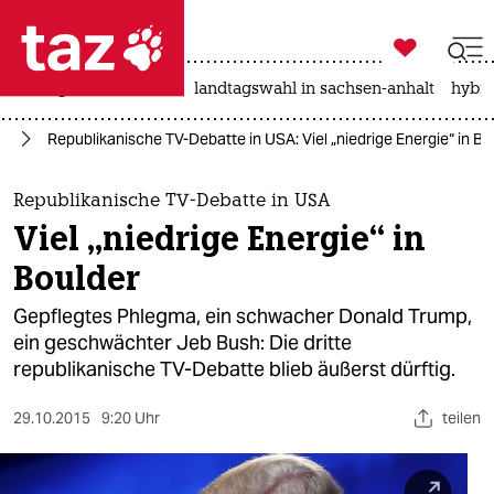

taz zahl ich
niedrigwasser
rente
landtagswahl in sachsen-anhalt
hybri

taz zahl ich
ka
Republikanische TV-Debatte in USA: Viel „niedrige Energie“ in Bo
taz zahl ich
themen
Republikanische TV-Debatte in USA
Viel „niedrige Energie“ in
politik
Boulder
öko
Gepflegtes Phlegma, ein schwacher Donald Trump,
ein geschwächter Jeb Bush: Die dritte
gesellschaft
republikanische TV-Debatte blieb äußerst dürftig.
kultur
29.10.2015
9:20 Uhr
teilen
sport