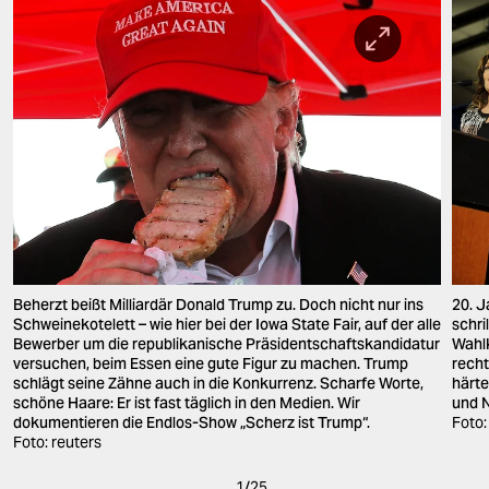
20. J
Beherzt beißt Milliardär Donald Trump zu. Doch nicht nur ins
schri
Schweinekotelett – wie hier bei der Iowa State Fair, auf der alle
Wahlk
Bewerber um die republikanische Präsidentschaftskandidatur
recht
versuchen, beim Essen eine gute Figur zu machen. Trump
härte
schlägt seine Zähne auch in die Konkurrenz. Scharfe Worte,
und 
schöne Haare: Er ist fast täglich in den Medien. Wir
Foto:
dokumentieren die Endlos-Show „Scherz ist Trump“.
Foto: reuters
1
/
25