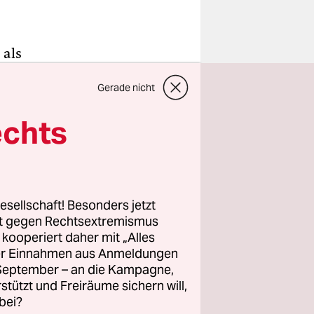
 als
e
Gerade nicht
 die
echts
ber den
ene
esellschaft! Besonders jetzt
 nicht
rt gegen Rechtsextremismus
 von
z kooperiert daher mit „Alles
ller Einnahmen aus Anmeldungen
en
. September – an die Kampagne,
rstützt und Freiräume sichern will,
bei?