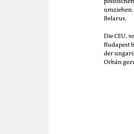
politischen
umziehen. 
Belarus.
Die CEU, v
Budapest b
der ungari
Orbán gezw