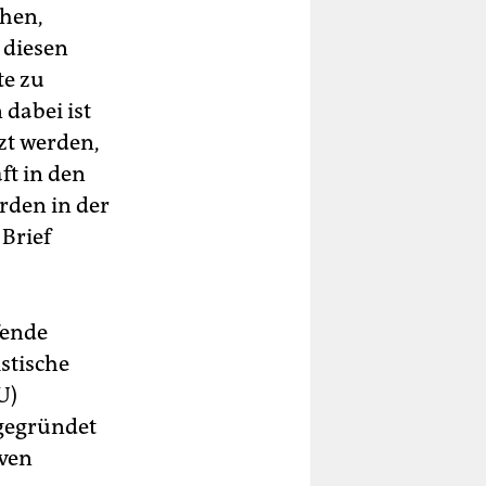
chen,
 diesen
te zu
dabei ist
zt werden,
ft in den
rden in der
 Brief
fende
stische
U)
 gegründet
iven