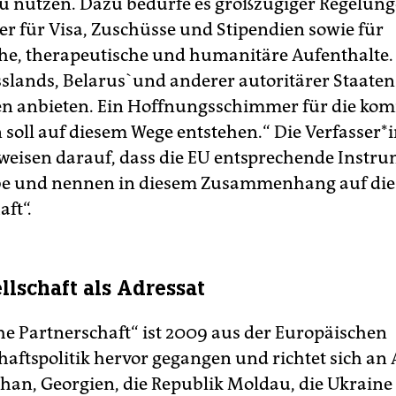
zu nutzen. Dazu bedürfe es großzügiger Regelun
er für Visa, Zuschüsse und Stipendien sowie für
e, therapeutische und humanitäre Aufenthalte. 
slands, Belarus`und anderer autoritärer Staate
en anbieten. Ein Hoffnungsschimmer für die k
soll auf diesem Wege entstehen.“ Die Ver­fas­se­r*
rweisen darauf, dass die EU entsprechende Instr
be und nennen in diesem Zusammenhang auf die 
ft“.
llschaft als Adressat
che Partnerschaft“ ist 2009 aus der Europäischen
aftspolitik hervor gegangen und richtet sich an
han, Georgien, die Republik Moldau, die Ukraine