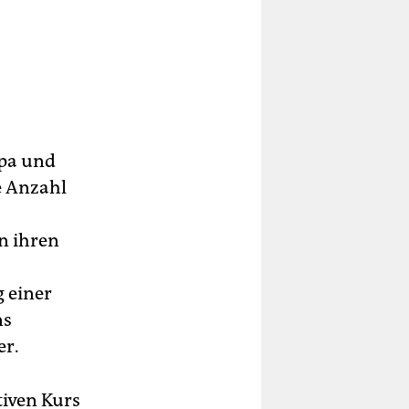
opa und
e Anzahl
n ihren
 einer
ns
er.
tiven Kurs