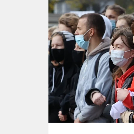
berlin
nord
wahrheit
verlag
verlag
veranstaltungen
shop
fragen & hilfe
unterstützen
abo
genossenschaft