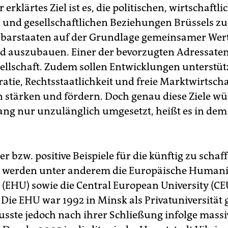
 erklärtes Ziel ist es, die politischen, wirtschaftli
n und gesellschaftlichen Beziehungen Brüssels zu
barstaaten auf der Grundlage gemeinsamer Wer
d auszubauen. Einer der bevorzugten Adressaten 
esellschaft. Zudem sollen Entwicklungen unterstüt
atie, Rechtsstaatlichkeit und freie Marktwirtscha
n stärken und fördern. Doch genau diese Ziele wü
lang nur unzulänglich umgesetzt, heißt es in dem
er bzw. positive Beispiele für die künftig zu schaf
t werden unter anderem die Europäische Humani
t (EHU) sowie die Central European University (CE
 Die EHU war 1992 in Minsk als Privatuniversität
sste jedoch nach ihrer Schließung infolge mass