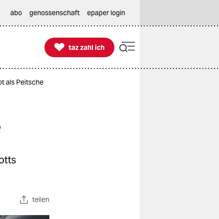
abo
genossenschaft
epaper login

taz zahl ich
taz zahl ich
t als Peitsche
e
otts
teilen