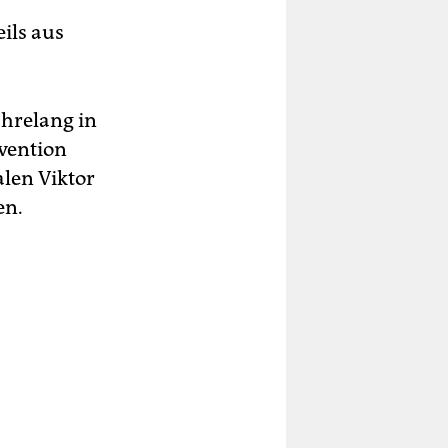
s
ils aus
ahrelang in
vention
len Viktor
en.