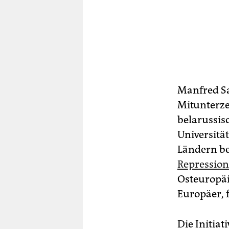
Manfred Sa
Mitunterze
belarussis
Universitä
Ländern be
Repressio
Osteuropäi
Europäer, 
Die Initiat