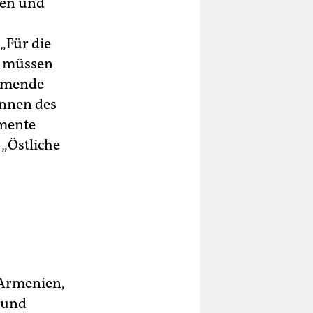
gen und
„Für die
n müssen
ommende
in­nen des
umente
„Östliche
 Armenien,
 und