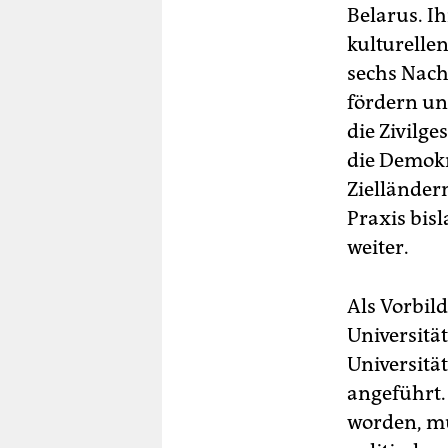
Belarus. Ihr
kulturelle
sechs Nach
fördern un
die Zivilg
die Demokr
Zielländer
Praxis bis
weiter.
Als Vorbild
Universitä
Universitä
angeführt.
worden, mu