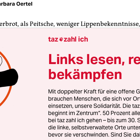
rbara Oertel
rbrot, als Peitsche, weniger Lippenbekenntnisse,
ktionen: In einem offenen Brief fordern namhaft
taz
zahl ich

le Wis­sen­schaft­le­r*in­nen und Jour­na­lis­t*in­nen
e Union dazu auf, sich für die Schaffung einer
Links lesen, r
schen Universität stark zu machen.
bekämpfen
 sich massiv verstärkender Repressionen gegenü
gen in Russland und Belarus reichten
geschloss
Mit doppelter Kraft für eine offene G
, geplante Boykotts und Solidaritätsbekundungen
brauchen Menschen, die sich vor O
„Heute ist mehr denn je klar, dass die Förderung
einsetzen, unsere Solidarität. Die ta
beginnt im Zentrum“. 50 Prozent a
esundheit und Mobilität der Bür­ge­r*in­nen aus d
bei taz zahl ich gehen – bis zum 30
aten ein ausschlaggebender Bestandteil für die
die linke, selbstverwaltete Orte unte
 Stabilität ist“, heißt es in dem Schreiben.
bevor sie verschwinden. Sind Sie da