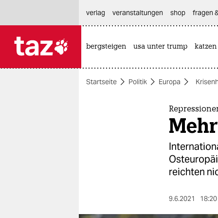
hautnavigation anspringen
hauptinhalt anspringen
footer anspringen
verlag
veranstaltungen
shop
fragen &
bergsteigen
usa unter trump
katzen

taz zahl ich
taz zahl ich
Startseite
Politik
Europa
Krisen
themen
politik
Repressione
Mehr 
öko
Internationa
gesellschaft
Osteuropäi
reichten ni
kultur
sport
9.6.2021
18:20