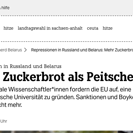
 hilfe
hitze
landtagswahl in sachsen-anhalt
ceuta
hitze
herd Belarus
Repressionen in Russland und Belarus: Mehr Zuckerbro
n in Russland und Belarus
Zuckerbrot als Peitsch
le Wis­sen­schaft­le­r*in­nen fordern die EU auf, eine
sche Universität zu gründen. Sanktionen und Boyk
cht mehr.
 Uhr