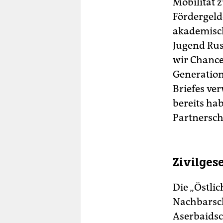
Mobilität 
Fördergeld
akademisch
Jugend Rus
wir Chanc
Generation 
Briefes ve
bereits ha
Partnerscha
Zivilgese
Die „Östli
Nachbarsch
Aserbaidsc