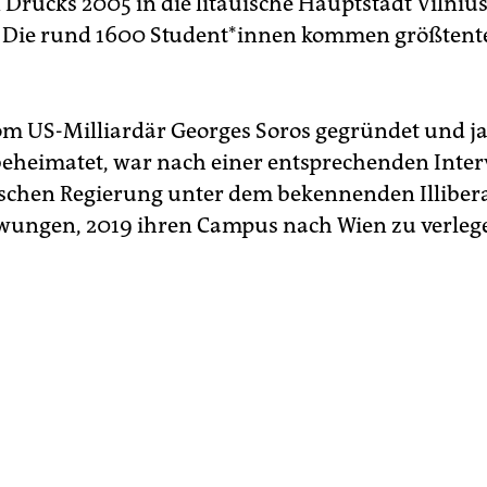
 Drucks 2005 in die litauische Hauptstadt Vilniu
Die rund 1600 Stu­den­t*in­nen kommen größtente
om US-Milliardär Georges Soros gegründet und j
eheimatet, war nach einer entsprechenden Inter
schen Regierung unter dem bekennenden Illibera
ungen, 2019 ihren Campus nach Wien zu verleg