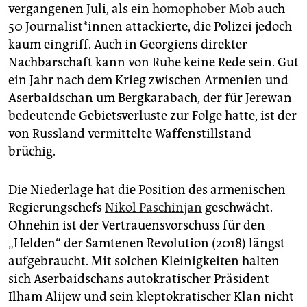
vergangenen Juli, als ein
homophober Mob
auch
50 Jour­na­lis­t*in­nen attackierte, die Polizei jedoch
kaum eingriff. Auch in Georgiens direkter
Nachbarschaft kann von Ruhe keine Rede sein. Gut
ein Jahr nach dem Krieg zwischen Armenien und
Aserbaidschan um Bergkarabach, der für Jerewan
bedeutende Gebietsverluste zur Folge hatte, ist der
von Russland vermittelte Waffenstillstand
brüchig.
Die Niederlage hat die Position des armenischen
Regierungschefs
Nikol Paschinjan
geschwächt.
Ohnehin ist der Vertrauensvorschuss für den
„Helden“ der Samtenen Revolution (2018) längst
aufgebraucht. Mit solchen Kleinigkeiten halten
sich Aserbaidschans autokratischer Präsident
Ilham Alijew und sein kleptokratischer Klan nicht