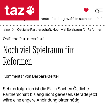

taz zahl ich
hitze
niedrigwasser
rente
landtagswahl in sachsen-anhalt

taz zahl ich
Ukraine
Östliche Partnerschaft: Noch viel Spielraum für Reformen
taz zahl ich
Östliche Partnerschaft
themen
Noch viel Spielraum für
politik
Reformen
öko
gesellschaft
Kommentar von
Barbara Oertel
kultur
Sehr erfolgreich ist die EU in Sachen Östliche
Partnerschaft bislang nicht gewesen. Gerade jetzt
sport
wäre eine engere Anbindung bitter nötig.