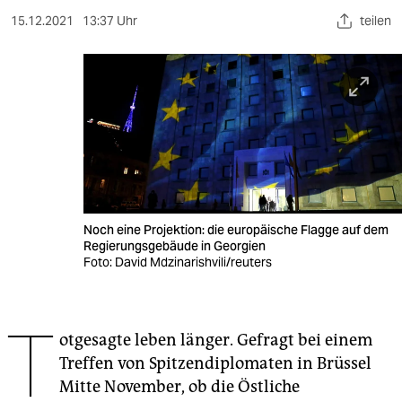
berlin
15.12.2021
13:37 Uhr
teilen
nord
wahrheit
verlag
verlag
veranstaltungen
shop
Noch eine Projektion: die europäische Flagge auf dem
Regierungsgebäude in Georgien
Foto: David Mdzinarishvili/reuters
fragen & hilfe
unterstützen
T
abo
otgesagte leben länger. Gefragt bei einem
Treffen von Spitzendiplomaten in Brüssel
genossenschaft
Mitte November, ob die Östliche