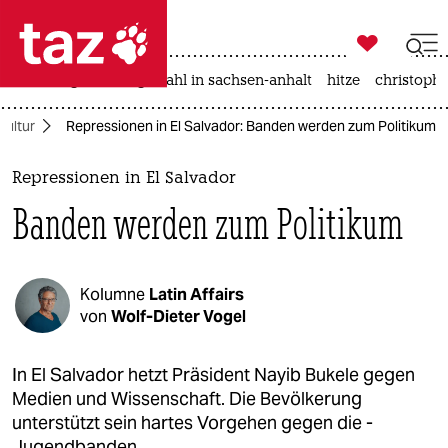

taz zahl ich
iran-krieg
landtagswahl in sachsen-anhalt
hitze
christophe

taz zahl ich
kultur
Repressionen in El Salvador: Banden werden zum Politikum
taz zahl ich
themen
Repressionen in El Salvador
Banden werden zum Politikum
politik
öko
Kolumne
Latin Affairs
gesellschaft
von
Wolf-Dieter Vogel
kultur
In El Salvador hetzt Präsident Nayib Bukele gegen
Medien und Wissenschaft. Die Bevölkerung
sport
unterstützt sein hartes Vorgehen gegen die ­
Jugendbanden.