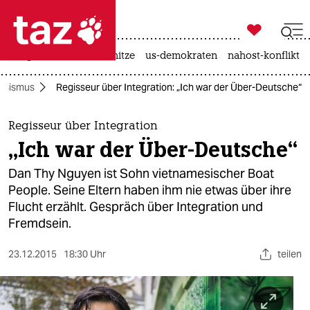

taz zahl ich
krieg in der ukraine
hitze
us-demokraten
nahost-konflikt

taz zahl ich
ssismus
Regisseur über Integration: „Ich war der Über-Deutsche“
taz zahl ich
themen
Regisseur über Integration
„Ich war der Über-Deutsche“
politik
Dan Thy Nguyen ist Sohn vietnamesischer Boat
öko
People. Seine Eltern haben ihm nie etwas über ihre
Flucht erzählt. Gespräch über Integration und
gesellschaft
Fremdsein.
kultur
23.12.2015
18:30 Uhr
teilen
sport