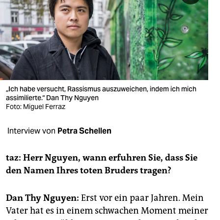
berlin
nord
wahrheit
verlag
verlag
„Ich habe versucht, Rassismus auszuweichen, indem ich mich
assimilierte.“ Dan Thy Nguyen
veranstaltungen
Foto: Miguel Ferraz
shop
Interview von
Petra Schellen
fragen & hilfe
taz: Herr Nguyen, wann erfuhren Sie, dass Sie
unterstützen
den Namen Ihres toten Bruders tragen?
abo
Dan Thy Nguyen:
Erst vor ein paar Jahren. Mein
genossenschaft
Vater hat es in einem schwachen Moment meiner