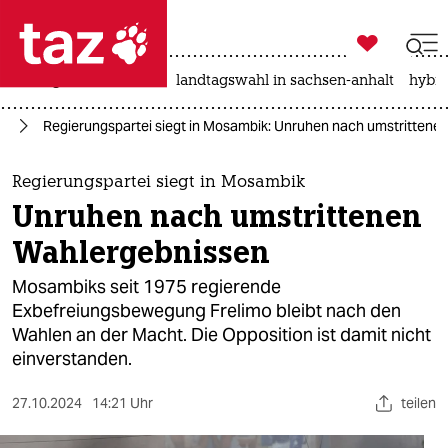

taz zahl ich
niedrigwasser
rente
landtagswahl in sachsen-anhalt
hybri

taz zahl ich
ka
Regierungspartei siegt in Mosambik: Unruhen nach umstrittene
taz zahl ich
themen
Regierungspartei siegt in Mosambik
Unruhen nach umstrittenen
politik
Wahlergebnissen
öko
Mosambiks seit 1975 regierende
Exbefreiungsbewegung Frelimo bleibt nach den
gesellschaft
Wahlen an der Macht. Die Opposition ist damit nicht
einverstanden.
kultur
sport
27.10.2024
14:21 Uhr
teilen