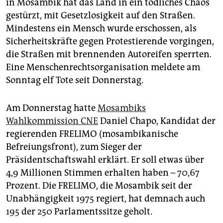
epaper login
in Mosambik hat das Land in ein tödliches Chaos
gestürzt, mit Gesetzlosigkeit auf den Straßen.
Mindestens ein Mensch wurde erschossen, als
Sicherheitskräfte gegen Protestierende vorgingen,
die Straßen mit brennenden Autoreifen sperrten.
Eine Menschenrechtsorganisation meldete am
Sonntag elf Tote seit Donnerstag.
Am Donnerstag hatte
Mosambiks
Wahlkommission CNE
Daniel Chapo, Kandidat der
regierenden FRELIMO (mosambikanische
Befreiungsfront), zum Sieger der
Präsidentschaftswahl erklärt. Er soll etwas über
4,9 Millionen Stimmen erhalten haben – 70,67
Prozent. Die FRELIMO, die Mosambik seit der
Unabhängigkeit 1975 regiert, hat demnach auch
195 der 250 Parlamentssitze geholt.