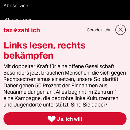
Aboservice
ePaper Login
taz
zahl ich
Gerade nicht

Downloads für Abonnierende
Links lesen, rechts
bekämpfen
© 2026 taz Verlags und Vertriebs GmbH
Alle Rechte vorbehalten. Bei rechtlichen Fragen oder für Genehmigungen
Mit doppelter Kraft für eine offene Gesellschaft!
wenden Sie sich bitte an
lizenzen@taz.de
Besonders jetzt brauchen Menschen, die sich gegen
Rechtsextremismus einsetzen, unsere Solidarität.
Daher gehen 50 Prozent der Einnahmen aus
Feedback
Redaktionsstatut
Kommune-Richtlinien
KI-
Neuanmeldungen an „Alles beginnt im Zentrum“ –
eine Kampagne, die bedrohte linke Kulturzentren
Leitlinie
Informant
Datenschutz
Impressum
AGB
und Jugendorte unterstützt. Sind Sie dabei?
Seitenwende
Einwilligungen widerrufen (Ads)

Ja, ich will