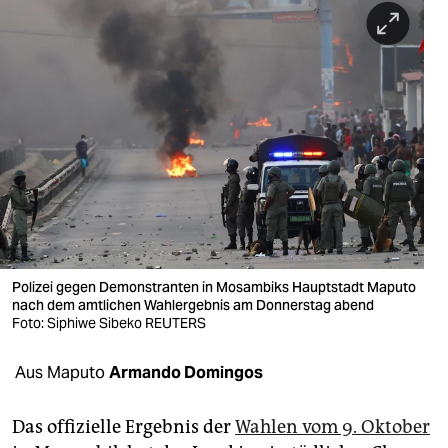
berlin
nord
wahrheit
verlag
verlag
veranstaltungen
shop
Polizei gegen Demonstranten in Mosambiks Hauptstadt Maputo
fragen & hilfe
nach dem amtlichen Wahlergebnis am Donnerstag abend
Foto: Siphiwe Sibeko REUTERS
unterstützen
Aus Maputo
Armando Domingos
abo
genossenschaft
Das offizielle Ergebnis der
Wahlen vom 9. Oktober