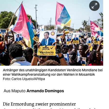
berlin
nord
wahrheit
verlag
verlag
veranstaltungen
shop
Anhänger des unabhängigen Kandidaten Venâncio Mondlane bei
fragen & hilfe
einer Wahlkampfveranstaltung vor den Wahlen in Mosambik
Foto: Carlos Uqueio/AP/dpa
unterstützen
Aus Maputo
Armando Domingos
abo
genossenschaft
Die Ermordung zweier prominenter