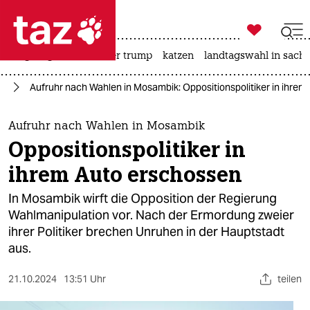

taz zahl ich
bergsteigen
usa unter trump
katzen
landtagswahl in sachs

taz zahl ich
ka
Aufruhr nach Wahlen in Mosambik: Oppositionspolitiker in ihre
taz zahl ich
themen
Aufruhr nach Wahlen in Mosambik
Oppositionspolitiker in
politik
ihrem Auto erschossen
öko
In Mosambik wirft die Opposition der Regierung
Wahlmanipulation vor. Nach der Ermordung zweier
gesellschaft
ihrer Politiker brechen Unruhen in der Hauptstadt
aus.
kultur
sport
21.10.2024
13:51 Uhr
teilen