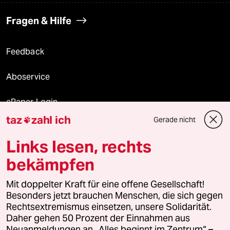
Fragen & Hilfe
Feedback
Aboservice
ePaper Login
taz
zahl ich
Gerade nicht

Downloads für Abonnierende
Links lesen, rechts
bekämpfen
© 2026 taz Verlags und Vertriebs GmbH
Alle Rechte vorbehalten. Bei rechtlichen Fragen oder für Genehmigungen
Mit doppelter Kraft für eine offene Gesellschaft!
wenden Sie sich bitte an
lizenzen@taz.de
Besonders jetzt brauchen Menschen, die sich gegen
Rechtsextremismus einsetzen, unsere Solidarität.
Daher gehen 50 Prozent der Einnahmen aus
Feedback
Redaktionsstatut
Kommune-Richtlinien
KI-
Neuanmeldungen an „Alles beginnt im Zentrum“ –