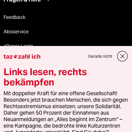
Feedback
Aboservice
ePaper Login
taz
zahl ich
Gerade nicht

Downloads für Abonnierende
Links lesen, rechts
bekämpfen
© 2026 taz Verlags und Vertriebs GmbH
Mit doppelter Kraft für eine offene Gesellschaft!
Alle Rechte vorbehalten. Bei rechtlichen Fragen oder für Genehmigungen
wenden Sie sich bitte an
lizenzen@taz.de
Besonders jetzt brauchen Menschen, die sich gegen
Rechtsextremismus einsetzen, unsere Solidarität.
Daher gehen 50 Prozent der Einnahmen aus
Feedback
Redaktionsstatut
Kommune-Richtlinien
KI-
Neuanmeldungen an „Alles beginnt im Zentrum“ –
eine Kampagne, die bedrohte linke Kulturzentren
Leitlinie
Informant
Datenschutz
Impressum
AGB