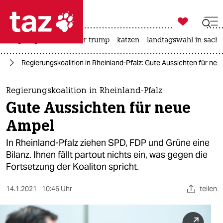

taz zahl ich
bergsteigen
usa unter trump
katzen
landtagswahl in sachs

taz zahl ich
lz
Regierungskoalition in Rheinland-Pfalz: Gute Aussichten für ne
taz zahl ich
themen
Regierungskoalition in Rheinland-Pfalz
Gute Aussichten für neue
politik
Ampel
öko
In Rheinland-Pfalz ziehen SPD, FDP und Grüne eine
Bilanz. Ihnen fällt partout nichts ein, was gegen die
gesellschaft
Fortsetzung der Koaliton spricht.
kultur
14.1.2021
10:46 Uhr
teilen
sport