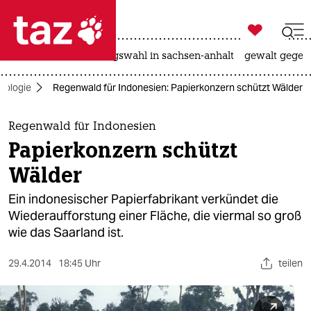

taz zahl ich
hitze
surfen
landtagswahl in sachsen-anhalt
gewalt gegen

taz zahl ich
kologie
Regenwald für Indonesien: Papierkonzern schützt Wälder
taz zahl ich
themen
Regenwald für Indonesien
Papierkonzern schützt
politik
Wälder
öko
Ein indonesischer Papierfabrikant verkündet die
Wiederaufforstung einer Fläche, die viermal so groß
gesellschaft
wie das Saarland ist.
kultur
29.4.2014
18:45 Uhr
teilen
sport