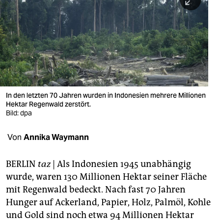
berlin
nord
wahrheit
verlag
verlag
In den letzten 70 Jahren wurden in Indonesien mehrere Millionen
Hektar Regenwald zerstört.
veranstaltungen
Bild: dpa
shop
Von
Annika Waymann
fragen & hilfe
unterstützen
BERLIN
taz
|
Als Indonesien 1945 unabhängig
wurde, waren 130 Millionen Hektar seiner Fläche
abo
mit Regenwald bedeckt. Nach fast 70 Jahren
Hunger auf Ackerland, Papier, Holz, Palmöl, Kohle
genossenschaft
und Gold sind noch etwa 94 Millionen Hektar