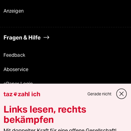
Anzeigen
Fragen & Hilfe
Feedback
Aboservice
ePaper Login
taz
zahl ich
Gerade nicht

Downloads für Abonnierende
Links lesen, rechts
bekämpfen
© 2026 taz Verlags und Vertriebs GmbH
Mit doppelter Kraft für eine offene Gesellschaft!
Alle Rechte vorbehalten. Bei rechtlichen Fragen oder für Genehmigungen