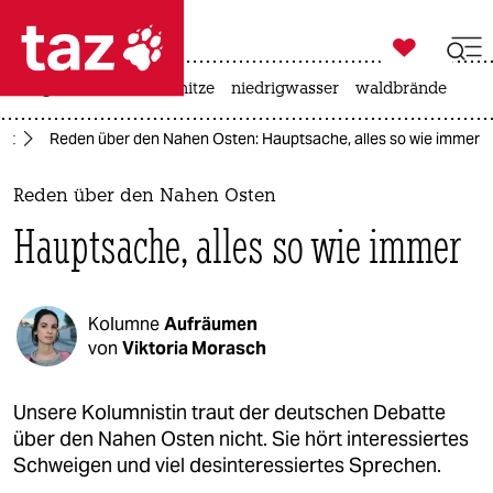

taz zahl ich
krieg in der ukraine
hitze
niedrigwasser
waldbrände

taz zahl ich
ikt
Reden über den Nahen Osten: Hauptsache, alles so wie immer
taz zahl ich
themen
Reden über den Nahen Osten
Hauptsache, alles so wie immer
politik
öko
Kolumne
Aufräumen
gesellschaft
von
Viktoria Morasch
kultur
Unsere Kolumnistin traut der deutschen Debatte
über den Nahen Osten nicht. Sie hört interessiertes
sport
Schweigen und viel desinteressiertes Sprechen.