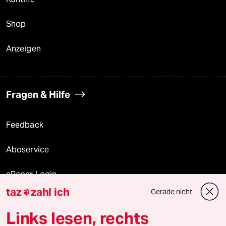
Shop
Anzeigen
Fragen & Hilfe
Feedback
Aboservice
ePaper Login
taz
zahl ich
Gerade nicht

Downloads für Abonnierende
Links lesen, rechts