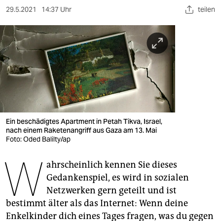
berlin
29.5.2021
14:37 Uhr
teilen
nord
wahrheit
verlag
verlag
veranstaltungen
Ein beschädigtes Apartment in Petah Tikva, Israel,
shop
nach einem Raketenangriff aus Gaza am 13. Mai
Foto: Oded Balilty/ap
fragen & hilfe
W
unterstützen
ahrscheinlich kennen Sie dieses
Gedankenspiel, es wird in sozialen
abo
Netzwerken gern geteilt und ist
bestimmt älter als das Internet: Wenn deine
genossenschaft
Enkelkinder dich eines Tages fragen, was du gegen