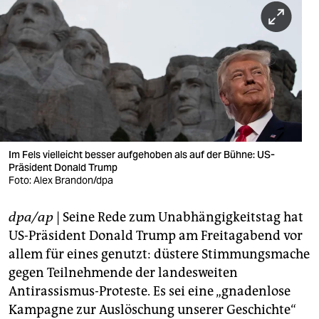
berlin
nord
wahrheit
verlag
verlag
veranstaltungen
Im Fels vielleicht besser aufgehoben als auf der Bühne: US-
Präsident Donald Trump
Foto: Alex Brandon/dpa
shop
fragen & hilfe
dpa/ap
| Seine Rede zum Unabhängigkeitstag hat
US-Präsident Donald Trump am Freitagabend vor
unterstützen
allem für eines genutzt: düstere Stimmungsmache
abo
gegen Teilnehmende der landesweiten
Antirassismus-Proteste. Es sei eine „gnadenlose
genossenschaft
Kampagne zur Auslöschung unserer Geschichte“