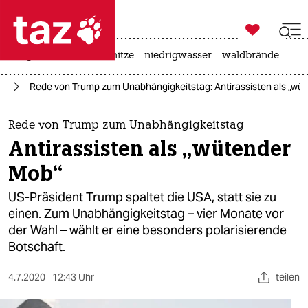

taz zahl ich
krieg in der ukraine
hitze
niedrigwasser
waldbrände

taz zahl ich
24
Rede von Trump zum Unabhängigkeitstag: Antirassisten als „wü
taz zahl ich
themen
Rede von Trump zum Unabhängigkeitstag
Antirassisten als „wütender
politik
Mob“
öko
US-Präsident Trump spaltet die USA, statt sie zu
einen. Zum Unabhängigkeitstag – vier Monate vor
gesellschaft
der Wahl – wählt er eine besonders polarisierende
Botschaft.
kultur
sport
4.7.2020
12:43 Uhr
teilen