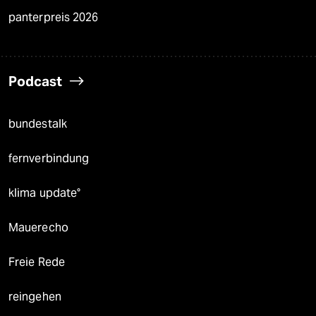
panterpreis 2026
Podcast
bundestalk
fernverbindung
klima update°
Mauerecho
Freie Rede
reingehen