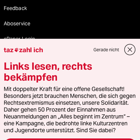
Feedback
Aboservice
ePaper Login
taz
zahl ich
Gerade nicht

Downloads für Abonnierende
Links lesen, rechts
bekämpfen
© 2026 taz Verlags und Vertriebs GmbH
Mit doppelter Kraft für eine offene Gesellschaft!
Alle Rechte vorbehalten. Bei rechtlichen Fragen oder für Genehmigungen
wenden Sie sich bitte an
lizenzen@taz.de
Besonders jetzt brauchen Menschen, die sich gegen
Rechtsextremismus einsetzen, unsere Solidarität.
Daher gehen 50 Prozent der Einnahmen aus
Feedback
Redaktionsstatut
Kommune-Richtlinien
KI-
Neuanmeldungen an „Alles beginnt im Zentrum“ –
eine Kampagne, die bedrohte linke Kulturzentren
Leitlinie
Informant
Datenschutz
Impressum
AGB
und Jugendorte unterstützt. Sind Sie dabei?