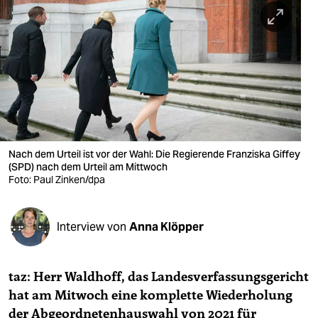
berlin
nord
wahrheit
verlag
verlag
veranstaltungen
Nach dem Urteil ist vor der Wahl: Die Regierende Franziska Giffey
(SPD) nach dem Urteil am Mittwoch
shop
Foto: Paul Zinken/dpa
fragen & hilfe
Interview von
Anna Klöpper
unterstützen
abo
taz: Herr Waldhoff, das Landesverfassungsgericht
genossenschaft
hat am Mitwoch eine komplette Wiederholung
der Abgeordnetenhauswahl von 2021 für