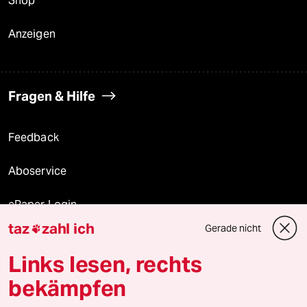
Shop
Anzeigen
Fragen & Hilfe
Feedback
Aboservice
ePaper Login
taz
zahl ich
Gerade nicht

Downloads für Abonnierende
Links lesen, rechts
bekämpfen
© 2026 taz Verlags und Vertriebs GmbH