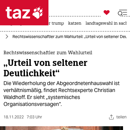

taz zahl ich
bergsteigen
usa unter trump
katzen
landtagswahl in sachs

taz zahl ich
in
Rechtswissenschaftler zum Wahlurteil: „Urteil von seltener Deutl
taz zahl ich
themen
Rechtswissenschaftler zum Wahlurteil
„Urteil von seltener
politik
Deutlichkeit“
öko
Die Wiederholung der Abgeordnetenhauswahl ist
verhältnismäßig, findet Rechtsexperte Christian
gesellschaft
Waldhoff. Er sieht „systemisches
Organisationsversagen“.
kultur
sport
18.11.2022
7:03 Uhr
teilen