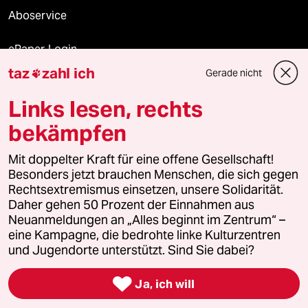
Aboservice
ePaper Login
taz
zahl ich
Gerade nicht

Downloads für Abonnierende
Links lesen, rechts
bekämpfen
© 2026 taz Verlags und Vertriebs GmbH
Mit doppelter Kraft für eine offene Gesellschaft!
Alle Rechte vorbehalten. Bei rechtlichen Fragen oder für Genehmigungen
wenden Sie sich bitte an
lizenzen@taz.de
Besonders jetzt brauchen Menschen, die sich gegen
Rechtsextremismus einsetzen, unsere Solidarität.
Daher gehen 50 Prozent der Einnahmen aus
Feedback
Redaktionsstatut
Kommune-Richtlinien
KI-
Neuanmeldungen an „Alles beginnt im Zentrum“ –
eine Kampagne, die bedrohte linke Kulturzentren
Leitlinie
Informant
Datenschutz
Impressum
AGB
und Jugendorte unterstützt. Sind Sie dabei?
Seitenwende
Einwilligungen widerrufen (Ads)

Ja, ich will