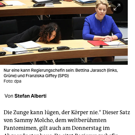
berlin
nord
wahrheit
verlag
verlag
veranstaltungen
Nur eine kann Regierungschefin sein: Bettina Jarasch (links,
Grüne) und Franziska Giffey (SPD)
shop
Foto: dpa
fragen & hilfe
Von
Stefan Alberti
unterstützen
Die Zunge kann lügen, der Körper nie.“ Dieser Satz
abo
von Sammy Molcho, dem weltberühmten
genossenschaft
Pantomimen, gilt auch am Donnerstag im