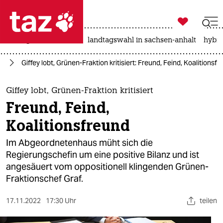

taz zahl ich
niedrigwasser
rente
landtagswahl in sachsen-anhalt
hybri

taz zahl ich
in
Giffey lobt, Grünen-Fraktion kritisiert: Freund, Feind, Koalitionsf
taz zahl ich
themen
Giffey lobt, Grünen-Fraktion kritisiert
Freund, Feind,
politik
Koalitionsfreund
öko
Im Abgeordnetenhaus müht sich die
Regierungschefin um eine positive Bilanz und ist
gesellschaft
angesäuert vom oppositionell klingenden Grünen-
Fraktionschef Graf.
kultur
sport
17.11.2022
17:30 Uhr
teilen