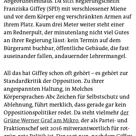
Abgeordnetenhaus. Da sitzt Regierungschefin
epaper login
Franziska Giffey (SPD) mit verschlossener Miene
und vor dem Körper eng verschränkten Armen auf
ihrem Platz. Kaum drei Meter weiter steht einer
am Rednerpult, der minutenlang nicht viel Gutes
an ihrer Regierung lässt: kein Termin auf dem
Bürgeramt buchbar, öffentliche Gebäude, die fast
auseinander fallen, andauernder Lehrermangel.
All das hat Giffey schon oft gehört – es gehört zur
Standardkritik der Opposition. Zu ihrer
angespannten Haltung, in Molchos
Körpersprachen-Abc Zeichen für Selbstschutz und
Ablehnung, führt merklich, dass gerade gar kein
Oppositionspolitiker redet. Da steht vielmehr
der
Grüne Werner Graf am Mikro
, der als Partei- und
Fraktionschef seit 2016 mitverantwortlich für rot-