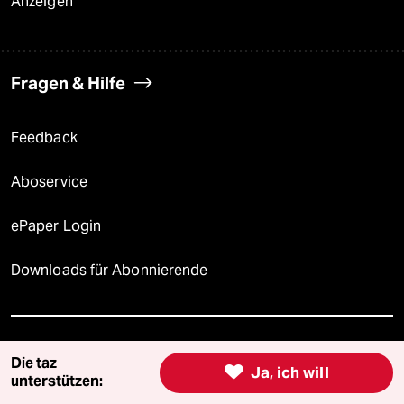
Anzeigen
Fragen & Hilfe
Feedback
Aboservice
ePaper Login
Downloads für Abonnierende
© 2026 taz Verlags und Vertriebs GmbH
Die taz
Alle Rechte vorbehalten. Bei rechtlichen Fragen oder für Genehmigungen

Ja, ich will
unterstützen:
wenden Sie sich bitte an
lizenzen@taz.de