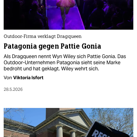
berlin
nord
wahrheit
Outdoor-Firma verklagt Dragqueen
verlag
Patagonia gegen Pattie Gonia
verlag
Als Dragqueen nennt Wyn Wiley sich Pattie Gonia. Das
Outdoor-Unternehmen Patagonia sieht seine Marke
veranstaltungen
bedroht und hat geklagt. Wiley wehrt sich.
shop
Von
Viktoria Isfort
fragen & hilfe
28.5.2026
unterstützen
abo
genossenschaft