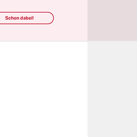
ie Cindy“
dass eine
Schon dabei!