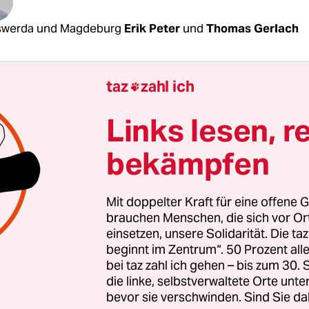
swerda und Magdeburg
Erik Peter
und
Thomas Gerlach
it dem 27. Oktober 2014 bei Pegida in Dresden mit 
taz
zahl ich

ert Merz heute Abend stolz erzählen. Jetzt steht
rige auf einem der Granitblöcke, die den Marktpl
Links lesen, r
rda begrenzen, und wirbt für die Sache mit dem
bekämpfen
tor. Alle Flüchtlinge müsse man sofort an so ein
, fordert er. „Und sobald der Zeiger einmal aussc
k, wo sie hergekommen sind!“ Merz macht eine
Mit doppelter Kraft für eine offene G
g, als würde er dabei tatkräftig mithelfen. „Jawo
brauchen Menschen, die sich vor O
 Schar. „Abschieben! Abschieben! Abschieben!“
einsetzen, unsere Solidarität. Die ta
beginnt im Zentrum“. 50 Prozent a
bei taz zahl ich gehen – bis zum 30
erz – barocke Leibesfülle, Schal, Mantel, Filzhut
die linke, selbstverwaltete Orte unte
ent. Und die etwa dreihundert Zuhörer sind hö
bevor sie verschwinden. Sind Sie da