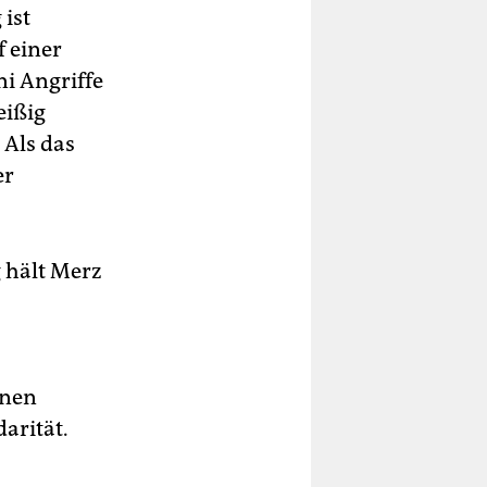
ist
 einer
ni Angriffe
eißig
 Als das
er
 hält Merz
hnen
arität.