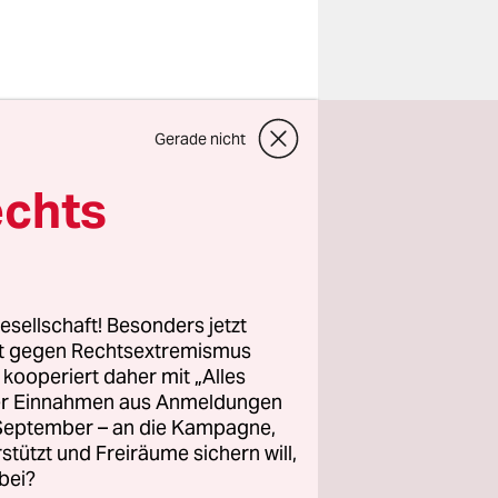
dabei“,
Gerade nicht
 der
atz von
echts
 Gerät
hlägt –
esellschaft! Besonders jetzt
ll!“, ruft
rt gegen Rechtsextremismus
z kooperiert daher mit „Alles
ller Einnahmen aus Anmeldungen
. September – an die Kampagne,
 – genießt
rstützt und Freiräume sichern will,
chst
bei?