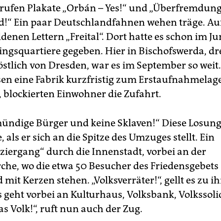
rufen Plakate „Orbán – Yes!“ und „Überfremdung 
!“ Ein paar Deutschlandfahnen wehen träge. Auf
ldenen Lettern „Freital“. Dort hatte es schon im Ju
lingsquartiere gegeben. Hier in Bischofswerda, dr
östlich von Dresden, war es im September so weit.
en eine Fabrik kurzfristig zum Erstaufnahmelag
 blockierten Einwohner die Zufahrt.
mündige Bürger und keine Sklaven!“ Diese Losung
, als er sich an die Spitze des Umzuges stellt. Ein
iergang“ durch die Innenstadt, vorbei an der
rche, wo die etwa 50 Besucher des Friedensgebets
mit Kerzen stehen. „Volksverräter!“, gellt es zu i
 geht vorbei an Kulturhaus, Volksbank, Volkssolid
as Volk!“, ruft nun auch der Zug.