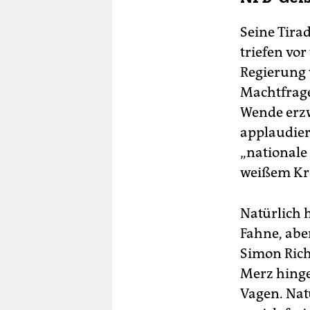
Seine Tira
triefen vo
Regierung 
Machtfrage
Wende erzw
applaudier
„nationale 
weißem Kre
Natürlich 
Fahne, aber
Simon Rich
Merz hinge
Vagen. Nat