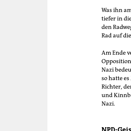
Was ihn am
tiefer in d
den Radweg
Rad auf di
Am Ende ve
Opposition
Nazi bedeut
so hatte es
Richter, d
und Kinnba
Nazi.
NPD-Geis