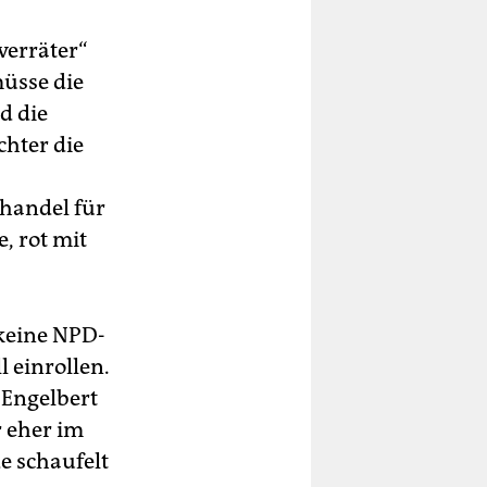
verräter“
müsse die
d die
chter die
dhandel für
, rot mit
 keine NPD-
l einrollen.
 Engelbert
r eher im
e schaufelt