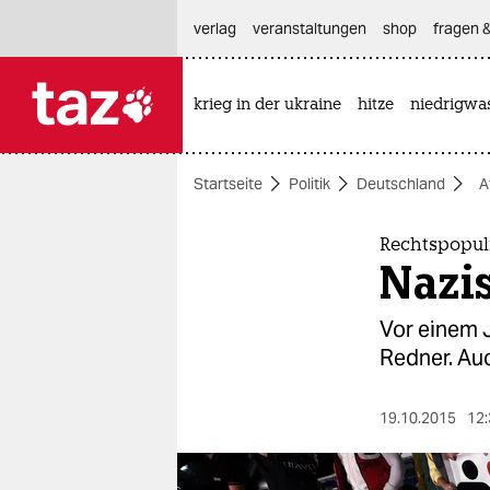
hautnavigation anspringen
hauptinhalt anspringen
footer anspringen
verlag
veranstaltungen
shop
fragen &
krieg in der ukraine
hitze
niedrigwa

taz zahl ich
taz zahl ich
Startseite
Politik
Deutschland
A
themen
politik
Rechtspopul
Nazis
öko
Vor einem J
gesellschaft
Redner. Auc
kultur
19.10.2015
12:
sport