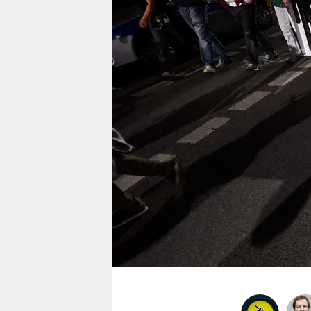
berlin
nord
wahrheit
verlag
verlag
veranstaltungen
shop
fragen & hilfe
unterstützen
abo
genossenschaft