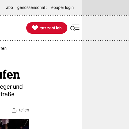
abo
genossenschaft
epaper login

taz zahl ich
taz zahl ich
ufen
ufen
leger und
Straße.
teilen