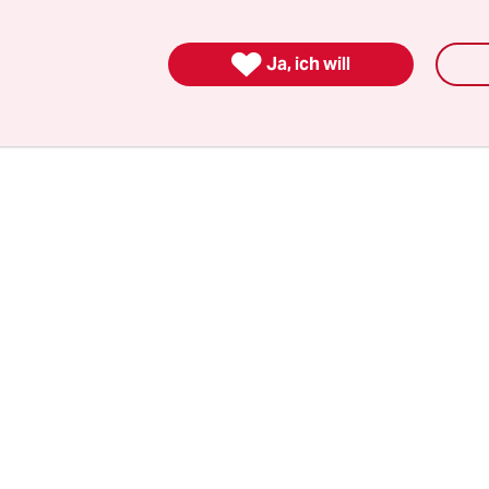
mit ihm. Zuvor hatten schon „der Thomas“ und „d
omas stotterte seine Rede so vom Blatt herunter, 

Ja, ich will
flugs nach Hause ging.