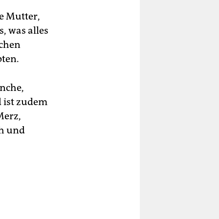
e Mutter,
, was alles
ichen
pten.
nche,
d ist zudem
Merz,
ch und