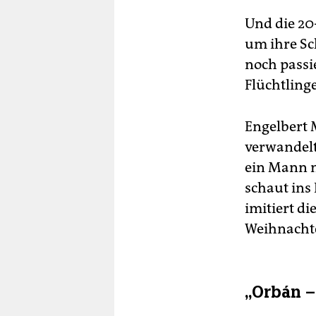
Und die 20
um ihre Sc
noch passie
Flüchtlinge
Engelbert 
verwandelt
ein Mann m
schaut ins
imitiert di
Weihnacht
„Orbán –