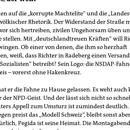
den auf die „korrupte Machtelite“ und die „Landes
r völkischer Rhetorik. Der Widerstand der Straße 
vor sich hertreiben, zivilen Ungehorsam üben un
 stellen. Mit „deutschlandtreuen Kräften“ will Ri
ingen. Ob einer von denen, die ihm so herzhaft
en, weiß, dass Richter in Radeberg einen Versan
Sozialisten“ betreibt? Sein Logo: die NSDAP-Fahne
is – vorerst ohne Hakenkreuz.
hat er die Fahne zu Hause gelassen. Es weht auch
 der NPD-Geist. Und der lässt sich nicht so schnel
ters Appell zum Umsturz ist zumindest deutlich.
gen preist das „Modell Schweiz“, bleibt sonst abe
ürlich, Pegida ist seine Heimat. Die Montagabend