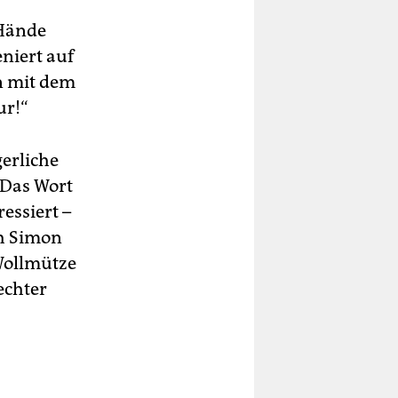
 Hände
eniert auf
n mit dem
ur!“
erliche
 Das Wort
ressiert –
ch Simon
Wollmütze
echter