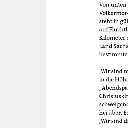
Von unten 
Völkermord
steht in gü
auf Flücht
Kilometer 
Land Sachs
bestimmte,
„Wir sind 
in die Höhe
„Abendspaz
Christuski
schweigend 
herüber. Es
„Wir sind d