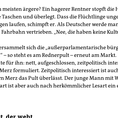
 meisten ärgere? Ein hagerer Rentner stopft die
ie Taschen und überlegt. Dass die Flüchtlinge ung
en laufen, schimpft er. Als Deutscher werde ma
e Fahrbahn vertrieben. „Nee, die haben keine Kult
rsammelt sich die „außerparlamentarische bürg
“ – so steht es am Rednerpult – erneut am Markt.
e für ihn: nett, aufgeschlossen, zeitpolitisch inte
 Merz formuliert. Zeitpolitisch interessiert ist au
em Merz das Pult überlässt. Der junge Mann mit 
rt ist aber auch nach herkömmlicher Lesart ein 
t, der weht