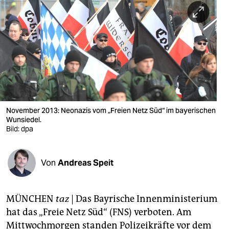
berlin
nord
wahrheit
verlag
verlag
veranstaltungen
November 2013: Neonazis vom „Freien Netz Süd“ im bayerischen
Wunsiedel.
Bild: dpa
shop
fragen & hilfe
Von
Andreas Speit
unterstützen
abo
MÜNCHEN
taz
| Das Bayrische Innenministerium
genossenschaft
hat das „Freie Netz Süd“ (FNS) verboten. Am
Mittwochmorgen standen Polizeikräfte vor dem