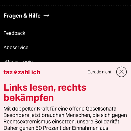
Fragen & Hilfe
Feedback
Aboservice
ePaper Login
taz
zahl ich
Gerade nicht

Downloads für Abonnierende
Links lesen, rechts
bekämpfen
© 2026 taz Verlags und Vertriebs GmbH
Alle Rechte vorbehalten. Bei rechtlichen Fragen oder für Genehmigungen
Mit doppelter Kraft für eine offene Gesellschaft!
wenden Sie sich bitte an
lizenzen@taz.de
Besonders jetzt brauchen Menschen, die sich gegen
Rechtsextremismus einsetzen, unsere Solidarität.
Daher gehen 50 Prozent der Einnahmen aus
Feedback
Redaktionsstatut
Kommune-Richtlinien
KI-