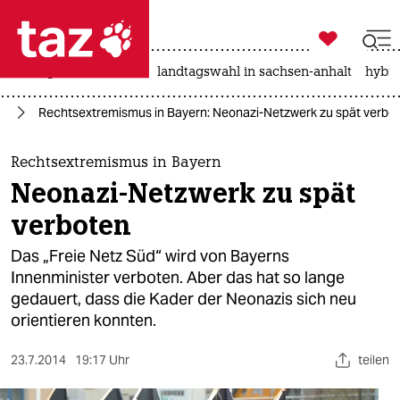

taz zahl ich
niedrigwasser
rente
landtagswahl in sachsen-anhalt
hybri

taz zahl ich
is
Rechtsextremismus in Bayern: Neonazi-Netzwerk zu spät verbo
taz zahl ich
themen
Rechtsextremismus in Bayern
Neonazi-Netzwerk zu spät
politik
verboten
öko
Das „Freie Netz Süd“ wird von Bayerns
Innenminister verboten. Aber das hat so lange
gesellschaft
gedauert, dass die Kader der Neonazis sich neu
orientieren konnten.
kultur
sport
23.7.2014
19:17 Uhr
teilen