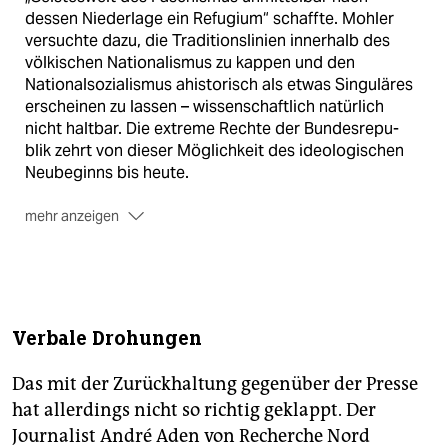
dessen Niederlage ein Refugium“ schaffte. Mohler
versuchte dazu, die Traditionslinien innerhalb des
völkischen Nationalismus zu kappen und den
Nationalsozialismus ahistorisch als etwas Singuläres
erscheinen zu lassen – wissenschaftlich natürlich
nicht haltbar. Die extreme Rechte der Bundesrepu-
blik zehrt von dieser Möglichkeit des ideologischen
Neubeginns bis heute.
mehr anzeigen
Mainstream seit AfD
Durch Verbindungen zur AfD
sind viele Ideen der Neuen Rechten wie
„Ethnopluralismus“, Antifeminismus oder
revisionistischer Nationalismus im Mainstream
Verbale Drohungen
angekommen – teils bürgerlich maskiert und
normalisiert. Vor allem im völkischen Höcke-Flügel
Das mit der Zurückhaltung gegenüber der Presse
der AfD fanden neurechte Positionen Niederschlag.
Einer der Schüler Armin Mohlers, Karlheinz
hat allerdings nicht so richtig geklappt. Der
Weißmann, ist heute im Kuratorium der AfD-nahen
Journalist André Aden von Recherche Nord