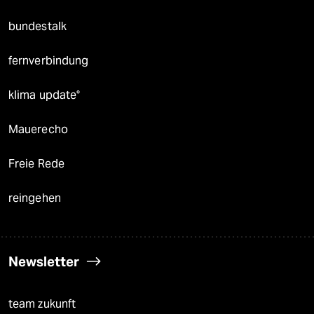
bundestalk
fernverbindung
klima update°
Mauerecho
Freie Rede
reingehen
Newsletter
team zukunft