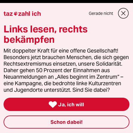
taz frisch
taz
zahl ich
Gerade nicht

taz zahl ich
Links lesen, rechts
bekämpfen
taz lab Infobrief
Mit doppelter Kraft für eine offene Gesellschaft!
Besonders jetzt brauchen Menschen, die sich gegen
Rechtsextremismus einsetzen, unsere Solidarität.
Veranstaltungen
Daher gehen 50 Prozent der Einnahmen aus
Neuanmeldungen an „Alles beginnt im Zentrum“ –
eine Kampagne, die bedrohte linke Kulturzentren
Demnächst
und Jugendorte unterstützt. Sind Sie dabei?
Vor Ort

Ja, ich will
Live im Stream
Schon dabei!
Vergangene