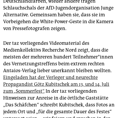
Deutschlandfarben, wieder andere tragen
epaper login
Schlauchschals der AfD-Jugendorganisation Junge
Alternative. Gemeinsam haben sie, dass sie im
Vorbeigehen die White-Power-Geste in die Kamera
von Pressefotografen zeigen.
Der taz vorliegendes Videomaterial des
Medienkollektivs Recherche Nord zeigt, dass die
meisten der mehreren hundert Teil­neh­me­r*in­nen
des Vernetzungstreffens beim extrem rechten
Antaios-Verlag lieber unerkannt bleiben wollten.
Eingeladen hat der Verleger und neurechte
Propagandist Götz Kubitschek am 13. und 14. Juli
zum „Sommerfest“.
In der taz vorliegenden
Hinweisen zur Anreise in die örtliche Gaststätte
„Das Schäfchen“ schreibt Kubitschek, dass Fotos an
jedem Ort und „für die gesamte Dauer des Festes“