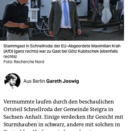
berlin
nord
wahrheit
verlag
Stammgast in Schnellroda: der EU-Abgeordete Maximilian Krah
verlag
(AfD) (ganz rechts) war zu Gast bei Götz Kubitschek (ebenfalls
rechts)
Foto: Recherche Nord
veranstaltungen
shop
Aus Berlin
Gareth Joswig
fragen & hilfe
unterstützen
Vermummte laufen durch den beschaulichen
Ortsteil Schnellroda der Gemeinde Steigra in
abo
Sachsen-Anhalt. Einige verdecken ihr Gesicht mit
genossenschaft
Sturmhauben in schwarz, andere mit solchen in