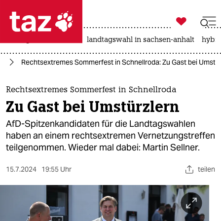

taz zahl ich
niedrigwasser
rente
landtagswahl in sachsen-anhalt
hybri

taz zahl ich
24
Rechtsextremes Sommerfest in Schnellroda: Zu Gast bei Umstür
taz zahl ich
themen
Rechtsextremes Sommerfest in Schnellroda
Zu Gast bei Umstürzlern
politik
AfD-Spitzenkandidaten für die Landtagswahlen
öko
haben an einem rechtsextremen Vernetzungstreffen
teilgenommen. Wieder mal dabei: Martin Sellner.
gesellschaft
15.7.2024
19:55 Uhr
teilen
kultur
sport