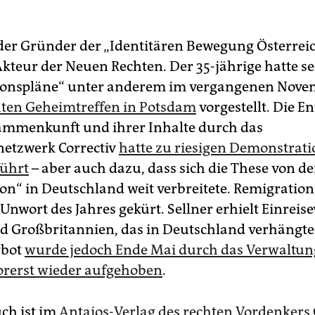
t der Gründer der „Identitären Bewegung Österrei
Akteur der Neuen Rechten. Der 35-jährige hatte s
ionspläne“ unter anderem im vergangenen Nov
ten Geheimtreffen in Potsdam
vorgestellt. Die E
ammenkunft und ihrer Inhalte durch das
etzwerk Correctiv
hatte zu riesigen Demonstrat
führt
– aber auch dazu, dass sich die These von de
on“ in Deutschland weit verbreitete. Remigratio
nwort des Jahres gekürt. Sellner erhielt Einreise
d Großbritannien, das in Deutschland verhängte
rbot
wurde jedoch Ende Mai durch das Verwaltun
rerst wieder aufgehoben
.
uch ist im
Antaios-Verlag des rechten Vordenkers