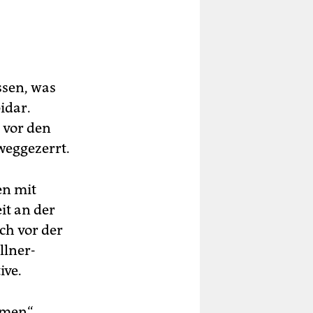
ssen, was
idar.
 vor den
weggezerrt.
en mit
it an der
ch vor der
llner-
ive.
mmen“,