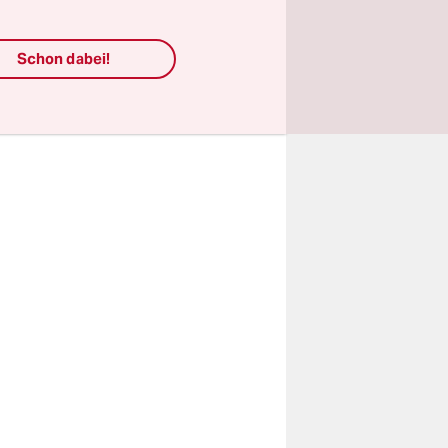
rt und 200
teste zu
Schon dabei!
nsparente
 mussten
en