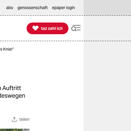
abo
genossenschaft
epaper login

taz zahl ich
taz zahl ich
s Knie!“
Auftritt
r deswegen
teilen