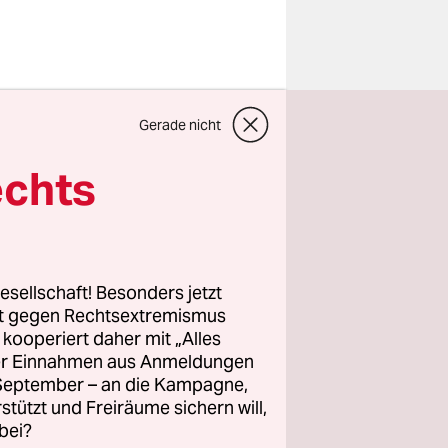
terfelde
Gerade nicht
anke! Wir
Menschen
echts
en
d in die
eladen.
esellschaft! Besonders jetzt
z-
rt gegen Rechtsextremismus
z kooperiert daher mit „Alles
s gegen
ller Einnahmen aus Anmeldungen
 zu SPD
. September – an die Kampagne,
rstützt und Freiräume sichern will,
bei?