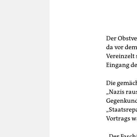
Der Obstve
da vor dem
Vereinzelt
Eingang de
Die gemäch
„Nazis rau
Gegenkundg
„Staatsrepa
Vortrags w
„Der Fasch