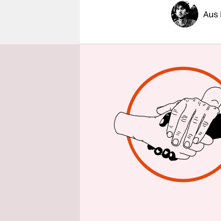
epaper login
Aus 
Eine so lau
wohl selte
bleiben hi
aller Alte
Rechtsextr
rechtsextr
„Staatsrep
Organisier
Zehlendorf 
Rechts
und 
und Volt r