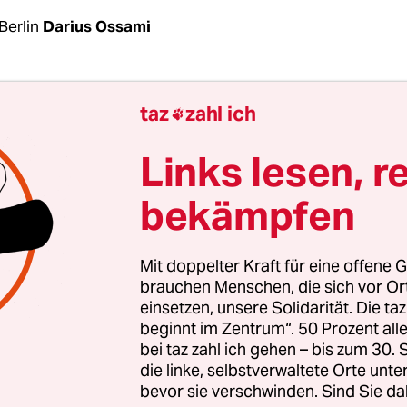
Berlin
Darius Ossami
tstarke Kundgebung hat der Berliner Ortsteil Lich
taz
zahl ich

n erlebt: Unter dem Motto: „Re-Migration? Nein D
er!“ protestierten am Freitagabend bis zu 1000 
Links lesen, r
rsgruppen gegen einen Auftritt des österreichisch
bekämpfen
emisten Martin Sellner. Dieser wurde von dem
emen ehemaligen AfD-Abgeordneten Andreas Wil
aratur“ im Südwesten der Bundeshauptstadt eing
Mit doppelter Kraft für eine offene G
t hatte die Gegenkundgebung die Gruppe „Steglit
brauchen Menschen, die sich vor O
einsetzen, unsere Solidarität. Die ta
weltoffen“, zahlreiche weitere Initiativen wie
Oma
beginnt im Zentrum“. 50 Prozent a
Parteien von der Linken über die Grünen bis hin
bei taz zahl ich gehen – bis zum 30
iefen zur Teilnahme an der Kundgebung auf.
die linke, selbstverwaltete Orte unte
bevor sie verschwinden. Sind Sie da