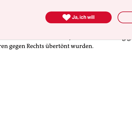
 hatte die Straße vor dem rechten Treff abgesper
­nen eingesetzt, um mögliche nicht genehmigte Pro

Ja, ich will
n. Viele Protestierende hielten Schilder und Tra
e. Die Rede- und Musikbeiträge der Kundgebung
er unterbrochen werden, da sie von einschlägig
en gegen Rechts übertönt wurden.