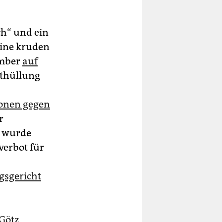
ch“ und ein
eine kruden
ember
auf
nthüllung
ionen gegen
r
n wurde
verbot für
gsgericht
 Götz