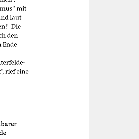
smus“ mit
und laut
en!“ Die
ch den
en Ende
terfelde-
, rief eine
lbarer
nde