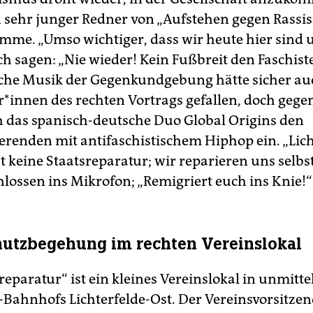
n sehr junger Redner von „Aufstehen gegen Rassi
imme. „Umso wichtiger, dass wir heute hier sind 
ch sagen: „Nie wieder! Kein Fußbreit den Faschist
che Musik der Gegenkundgebung hätte sicher au
­r*in­nen des rechten Vortrags gefallen, doch geg
h das spanisch-deutsche Duo Global Origins den
renden mit antifaschistischem Hiphop ein. „Lich
 keine Staatsreparatur; wir reparieren uns selbst“
hlossen ins Mikrofon; „Remigriert euch ins Knie!“
utzbegehung im rechten Vereinslokal
reparatur“ ist ein kleines Vereinslokal in unmitte
-Bahnhofs Lichterfelde-Ost. Der Vereinsvorsitze