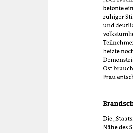
betonte ei
ruhiger St
und deutli
volkstümli
Teil­neh­me
heizte noc
Demonstrie
Ost braucht
Frau entsc
Brandsch
Die „Staats
Nähe des S