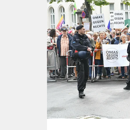
berlin
nord
wahrheit
verlag
verlag
veranstaltungen
shop
fragen & hilfe
unterstützen
abo
genossenschaft