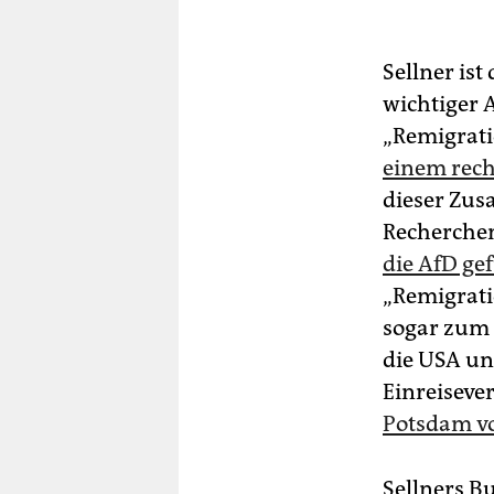
Sellner is
wichtiger 
„Remigrat
einem rech
dieser Zus
Recherchen
die AfD ge
„Remigrati
sogar zum U
die USA un
Einreiseve
Potsdam vo
Sellners B