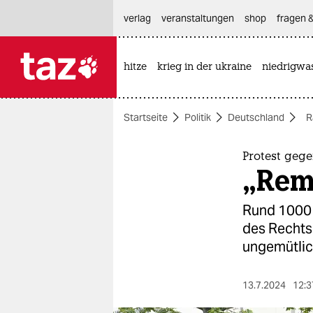
hautnavigation anspringen
hauptinhalt anspringen
footer anspringen
verlag
veranstaltungen
shop
fragen &
hitze
krieg in der ukraine
niedrigwa

taz zahl ich
taz zahl ich
Startseite
Politik
Deutschland
R
themen
politik
Protest gege
„Remi
öko
Rund 1000 
gesellschaft
des Rechts
ungemütlic
kultur
sport
13.7.2024
12:3