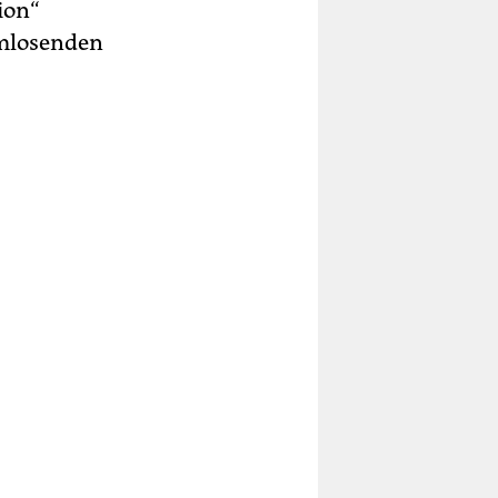
ion“
rmlosenden