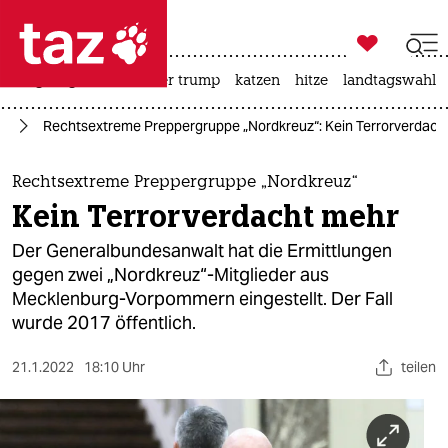

taz zahl ich
bergsteigen
usa unter trump
katzen
hitze
landtagswahl i

taz zahl ich
or
Rechtsextreme Preppergruppe „Nordkreuz“: Kein Terrorverdach
taz zahl ich
themen
Rechtsextreme Preppergruppe „Nordkreuz“
Kein Terrorverdacht mehr
politik
Der Generalbundesanwalt hat die Ermittlungen
öko
gegen zwei „Nordkreuz“-Mitglieder aus
Mecklenburg-Vorpommern eingestellt. Der Fall
gesellschaft
wurde 2017 öffentlich.
kultur
21.1.2022
18:10 Uhr
teilen
sport