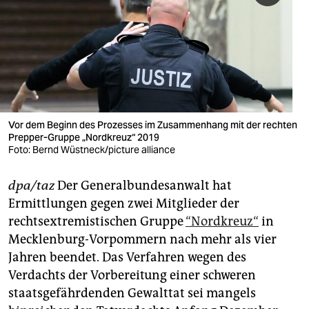
berlin
nord
wahrheit
verlag
verlag
Vor dem Beginn des Prozesses im Zusammenhang mit der rechten
Prepper-Gruppe „Nordkreuz“ 2019
veranstaltungen
Foto: Bernd Wüstneck/picture alliance
shop
dpa/taz
Der Generalbundesanwalt hat
fragen & hilfe
Ermittlungen gegen zwei Mitglieder der
rechtsextremistischen Gruppe
“Nordkreuz“
in
unterstützen
Mecklenburg-Vorpommern nach mehr als vier
Jahren beendet. Das Verfahren wegen des
abo
Verdachts der Vorbereitung einer schweren
genossenschaft
staatsgefährdenden Gewalttat sei mangels