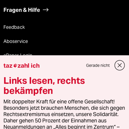
Fragen & Hilfe
Feedback
Aboservice
ePaper Login
taz
zahl ich
Gerade nicht

Downloads für Abonnierende
Links lesen, rechts
bekämpfen
© 2026 taz Verlags und Vertriebs GmbH
Alle Rechte vorbehalten. Bei rechtlichen Fragen oder für Genehmigungen
Mit doppelter Kraft für eine offene Gesellschaft!
wenden Sie sich bitte an
lizenzen@taz.de
Besonders jetzt brauchen Menschen, die sich gegen
Rechtsextremismus einsetzen, unsere Solidarität.
Daher gehen 50 Prozent der Einnahmen aus
Feedback
Redaktionsstatut
Kommune-Richtlinien
KI-
Neuanmeldungen an „Alles beginnt im Zentrum“ –