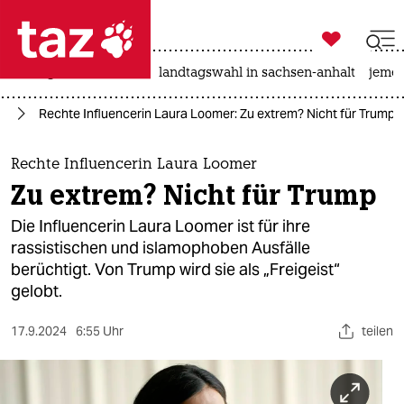

taz zahl ich
niedrigwasser
rente
landtagswahl in sachsen-anhalt
jeme

taz zahl ich
24
Rechte Influencerin Laura Loomer: Zu extrem? Nicht für Trump
taz zahl ich
themen
Rechte Influencerin Laura Loomer
Zu extrem? Nicht für Trump
politik
Die Influencerin Laura Loomer ist für ihre
öko
rassistischen und islamophoben Ausfälle
berüchtigt. Von Trump wird sie als „Freigeist“
gesellschaft
gelobt.
kultur
17.9.2024
6:55 Uhr
teilen
sport