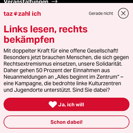
Veranstaltungen
taz
zahl ich
Gerade nicht

Demnächst
Links lesen, rechts
Vor Ort
bekämpfen
Live im Stream
Mit doppelter Kraft für eine offene Gesellschaft!
Besonders jetzt brauchen Menschen, die sich gegen
Vergangene
Rechtsextremismus einsetzen, unsere Solidarität.
Daher gehen 50 Prozent der Einnahmen aus
Neuanmeldungen an „Alles beginnt im Zentrum“ –
taz lab 2027
eine Kampagne, die bedrohte linke Kulturzentren
und Jugendorte unterstützt. Sind Sie dabei?

Mehr taz Lesestoff
Ja, ich will
Schon dabei!
taz Blogs