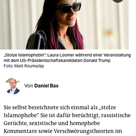
berlin
nord
wahrheit
verlag
verlag
„Stolze Islamophobin“: Laura Loomer während einer Veranstaltung
mit dem US-Präsidentschaftskandidaten Donald Trump
veranstaltungen
Foto: Matt Rourke/ap
shop
Von
Daniel Bax
fragen & hilfe
unterstützen
Sie selbst bezeichnete sich einmal als „stolze
abo
Islamophobe“. Sie ist dafür berüchtigt, rassistische
Gerüchte, sexistische und homophobe
genossenschaft
Kommentare sowie Verschwörungstheorien im