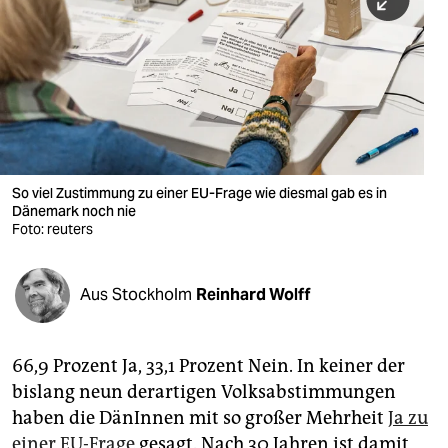
berlin
nord
wahrheit
verlag
verlag
So viel Zustimmung zu einer EU-Frage wie diesmal gab es in
Dänemark noch nie
veranstaltungen
Foto: reuters
shop
fragen & hilfe
Aus Stockholm
Reinhard Wolff
unterstützen
66,9 Prozent Ja, 33,1 Prozent Nein. In keiner der
abo
bislang neun derartigen Volksabstimmungen
genossenschaft
haben die DänInnen mit so großer Mehrheit
Ja zu
einer EU-Frage
gesagt. Nach 30 Jahren ist damit