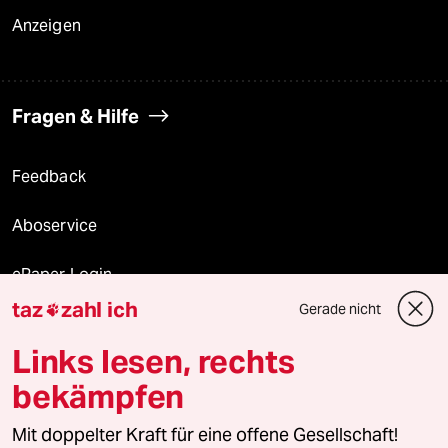
Anzeigen
Fragen & Hilfe
Feedback
Aboservice
ePaper Login
taz
zahl ich
Gerade nicht

Downloads für Abonnierende
Links lesen, rechts
bekämpfen
© 2026 taz Verlags und Vertriebs GmbH
Mit doppelter Kraft für eine offene Gesellschaft!
Alle Rechte vorbehalten. Bei rechtlichen Fragen oder für Genehmigungen
wenden Sie sich bitte an
lizenzen@taz.de