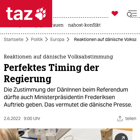

taz zahl ich
hitze
gewalt gegen frauen
nahost-konflikt

taz zahl ich
Startseite
Politik
Europa
Reaktionen auf dänische Volksab
taz zahl ich
themen
Reaktionen auf dänische Volksabstimmung
Perfektes Timing der
politik
Regierung
öko
Die Zustimmung der DänInnen beim Referendum
dürfte auch Ministerpräsidentin Frederiksen
gesellschaft
Auftrieb geben. Das vermutet die dänische Presse.
kultur
2.6.2022
9:00 Uhr
teilen
sport