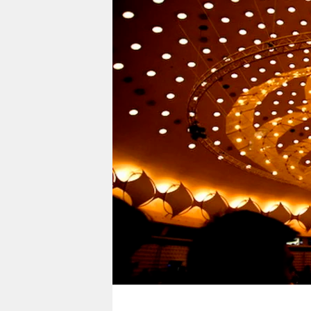
berlin
nord
wahrheit
verlag
verlag
veranstaltungen
shop
fragen & hilfe
unterstützen
abo
genossenschaft