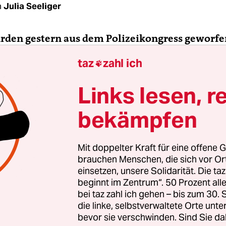
n
Julia Seeliger
wurden gestern aus dem Polizeikongress geworf
taz
zahl ich

 bin beruflich als IT-Sicherheitsexperte tätig, u
igenschaft auf dem Polizeikongress. Allerdings ver
Links lesen, r
ch auch öffentlich Interessen des Chaos Computer 
bekämpfen
un offenbar jemand auf der Veranstaltung als Mi
. Der - privatwirtschaftliche - Veranstalter fühlte
 Meldung auf indymedia
bedroht, die eine Verw
Mit doppelter Kraft für eine offene G
ehauptete, und unterstellte dem CCC, daran betei
brauchen Menschen, die sich vor O
t wurde ich zum Sicherheitsrisiko erklärt und g
einsetzen, unsere Solidarität. Die ta
beginnt im Zentrum“. 50 Prozent a
ranstalters ausgeschlossen.
bei taz zahl ich gehen – bis zum 30
die linke, selbstverwaltete Orte unte
bevor sie verschwinden. Sind Sie da