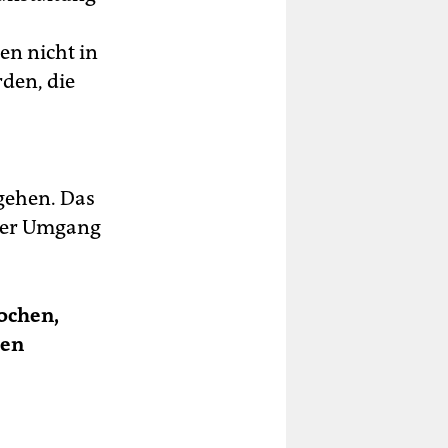
n nicht in
den, die
gehen. Das
 der Umgang
ochen,
nen