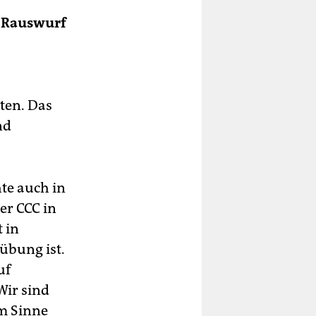
n Rauswurf
ten. Das
nd
te auch in
der CCC in
t in
übung ist.
uf
Wir sind
im Sinne