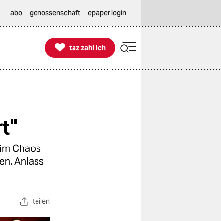
abo
genossenschaft
epaper login

taz zahl ich
taz zahl ich
t"
 im Chaos
en. Anlass
teilen