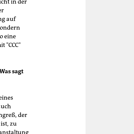
icht in der
er
ng auf
 sondern
o eine
it "CCC"
 Was sagt
eines
auch
ngreß, der
st, zu
anstaltung