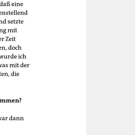
daß eine
enstellend
nd setzte
ung mit
r Zeit
en, doch
wurde ich
was mit der
en, die
kommen?
 war dann