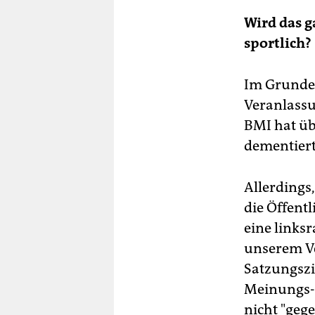
Wird das 
sportlich?
Im Grunde 
Veranlassu
BMI hat üb
dementiert
Allerdings
die Öffentl
eine linksr
unserem Ve
Satzungszi
Meinungs- 
nicht "geg