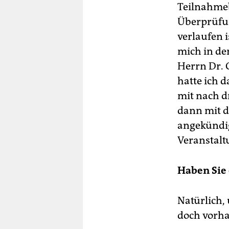
Teilnahmeb
Überprüfun
verlaufen 
mich in de
Herrn Dr. 
hatte ich 
mit nach d
dann mit d
angekündig
Veranstalt
Haben Sie
Natürlich,
doch vorh