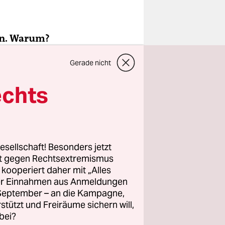
en. Warum?
Gerade nicht
nd war auch
trete ich
echts
Clubs. Es
tglied des
 sich
anzung des
esellschaft! Besonders jetzt
ligt zu
rt gegen Rechtsextremismus
emäß der
z kooperiert daher mit „Alles
ller Einnahmen aus Anmeldungen
. September – an die Kampagne,
rstützt und Freiräume sichern will,
bei?