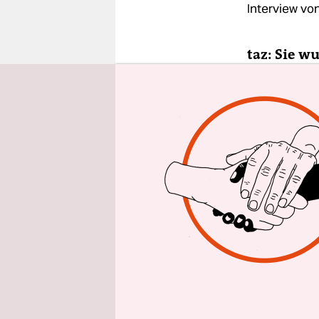
epaper login
Interview vo
taz: Sie 
CCCler:
Ich
in dieser E
gelegentli
hat mich n
CCC erkannt
durch
eine
Gebäudes b
sein. Dami
AGB des Ve