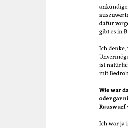
ankündigen 
auszuwert
dafür vorg
gibt es in 
Ich denke, 
Unvermöge
ist natürl
mit Bedroh
Wie war d
oder gar n
Rauswurf v
Ich war ja