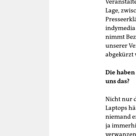
Veranstalte
Lage, zwis
Presseerkl
indymedia 
nimmt Bezu
unserer Ve
abgekürzt
Die haben 
uns das?
Nicht nur 
Laptops hä
niemand er
ja immerhi
verwanzen