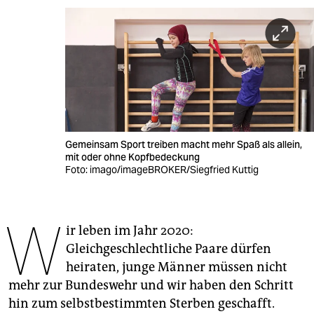
berlin
nord
wahrheit
verlag
verlag
Gemeinsam Sport treiben macht mehr Spaß als allein,
veranstaltungen
mit oder ohne Kopfbedeckung
Foto: imago/imageBROKER/Siegfried Kuttig
shop
fragen & hilfe
W
ir leben im Jahr 2020:
unterstützen
Gleichgeschlechtliche Paare dürfen
abo
heiraten, junge Männer müssen nicht
mehr zur Bundeswehr und wir haben den Schritt
genossenschaft
hin zum selbstbestimmten Sterben geschafft.