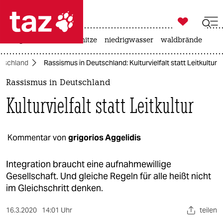

taz zahl ich
krieg in der ukraine
hitze
niedrigwasser
waldbrände

taz zahl ich
tschland
Rassismus in Deutschland: Kulturvielfalt statt Leitkultur
taz zahl ich
Rassismus in Deutschland
themen
Kulturvielfalt statt Leitkultur
politik
öko
Kommentar von
grigorios Aggelidis
gesellschaft
Integration braucht eine aufnahmewillige
Gesellschaft. Und gleiche Regeln für alle heißt nicht
kultur
im Gleichschritt denken.
sport
16.3.2020
14:01 Uhr
teilen