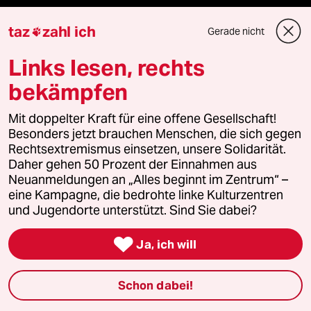
taz
zahl ich
taz Blogs
Gerade nicht

Links lesen, rechts
taz FUTURZWEI
bekämpfen
Le Monde diplomatique
Mit doppelter Kraft für eine offene Gesellschaft!
taz Archiv
Besonders jetzt brauchen Menschen, die sich gegen
Rechtsextremismus einsetzen, unsere Solidarität.
Daher gehen 50 Prozent der Einnahmen aus
Neuanmeldungen an „Alles beginnt im Zentrum“ –
Mehr taz Angebote
eine Kampagne, die bedrohte linke Kulturzentren
und Jugendorte unterstützt. Sind Sie dabei?
Reisen

Ja, ich will
Kantine
Schon dabei!
Shop