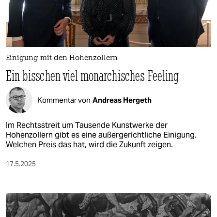
berlin
nord
wahrheit
Einigung mit den Hohenzollern
verlag
Ein bisschen viel monarchisches Feeling
verlag
Kommentar von
Andreas Hergeth
veranstaltungen
shop
Im Rechtsstreit um Tausende Kunstwerke der
Hohenzollern gibt es eine außergerichtliche Einigung.
fragen & hilfe
Welchen Preis das hat, wird die Zukunft zeigen.
unterstützen
17.5.2025
abo
genossenschaft