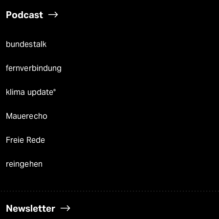
Podcast
bundestalk
fernverbindung
klima update°
Mauerecho
Freie Rede
reingehen
Newsletter