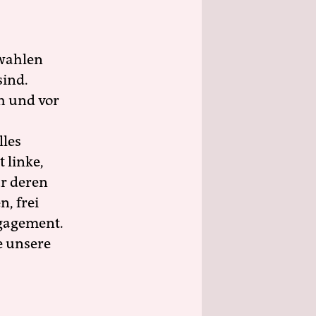
wahlen
sind.
h und vor
lles
 linke,
ür deren
n, frei
ngagement.
e unsere