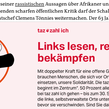
 seiner
rassistischen
Aussagen über Afrikaner un
genden scharfen öffentlichen Kritik darf der Scha
atschef Clemens Tönnies weitermachen. Der 63 Ja
r werde sein Amt für drei Monate ruhen lassen
taz
zahl ich

ne Tätigkeit im Aufsichtsrat wieder aufnehmen, te
ndesligist aus Gelsenkirchen am späten Dienst
Links lesen, r
 mehrstündigen Sitzung des Ehrenrates mit. Zuv
ichen Rücktritt oder auch eine Amtsenthebung s
bekämpfen
Mit doppelter Kraft für eine offene G
m kam jedoch zu dem Ergebnis, „dass der gegen
brauchen Menschen, die sich vor O
atsvorsitzenden des S04, Clemens Tönnies, erhob
einsetzen, unsere Solidarität. Die ta
beginnt im Zentrum“. 50 Prozent a
s Rassismus unbegründet ist“, wie es in der Mitte
bei taz zahl ich gehen – bis zum 30
die linke, selbstverwaltete Orte unte
bevor sie verschwinden. Sind Sie da