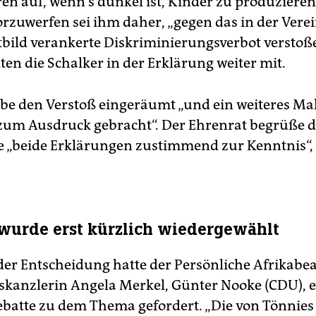
en auf, wenn's dunkel ist, Kinder zu produzieren“
orzuwerfen sei ihm daher, „gegen das in der Vere
tbild verankerte Diskriminierungsverbot verstoß
lten die Schalker in der Erklärung weiter mit.
be den Verstoß eingeräumt „und ein weiteres Mal
um Ausdruck gebracht“. Der Ehrenrat begrüße d
„beide Erklärungen zustimmend zur Kenntnis“, 
wurde erst kürzlich wiedergewählt
der Entscheidung hatte der Persönliche Afrikabe
kanzlerin Angela Merkel, Günter Nooke (CDU), e
ebatte zu dem Thema gefordert. „Die von Tönnies