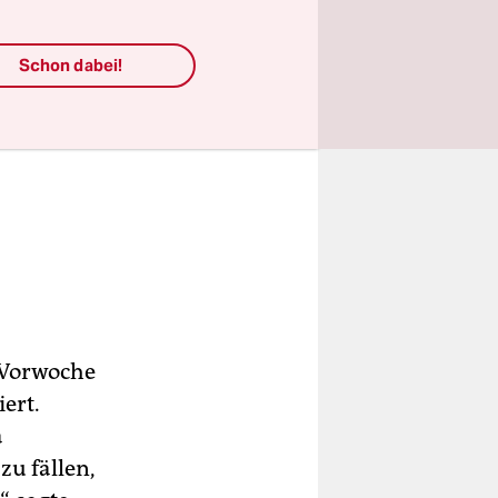
Schon dabei!
 Vorwoche
ert.
a
u fällen,