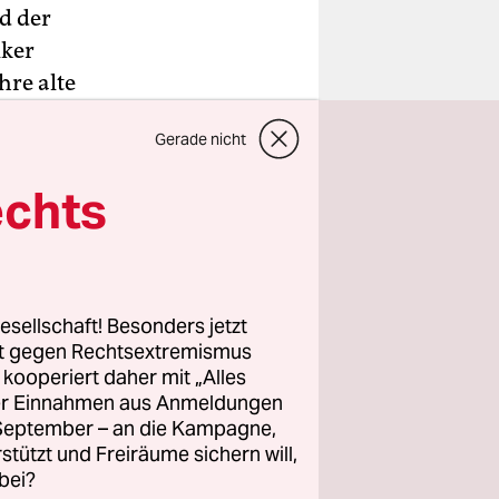
d der
lker
hre alte
 und
Gerade nicht
ilte der
agabend
echts
or war über
pekuliert
esellschaft! Besonders jetzt
 den
rt gegen Rechtsextremismus
ene
z kooperiert daher mit „Alles
ller Einnahmen aus Anmeldungen
ilung hieß.
. September – an die Kampagne,
rstützt und Freiräume sichern will,
bei?