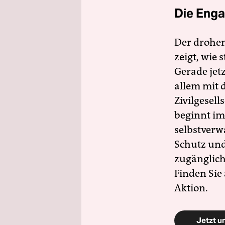
Die Enga
Der drohe
zeigt, wie
Gerade jet
allem mit d
Zivilgesell
beginnt im
selbstverw
Schutz und 
zugänglich
Finden Sie
Aktion.
Jetzt u