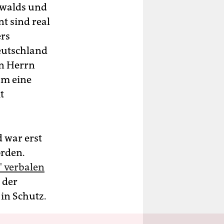
nwalds und
t sind real
ers
eutschland
on Herrn
um eine
t
d war erst
orden.
' verbalen
 der
in Schutz.