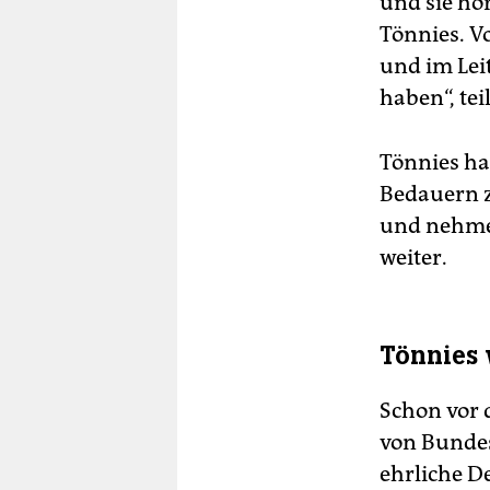
und sie hör
Tönnies. V
und im Lei
haben“, tei
Tönnies ha
Bedauern z
und nehme 
weiter.
Tönnies 
Schon vor 
von Bundes
ehrliche D