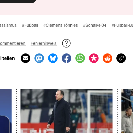
assismus
#Fußball
#Clemens Tönnies
#Schalke 04
#Fußball-B
ommentieren
Fehlerhinweis
 teilen