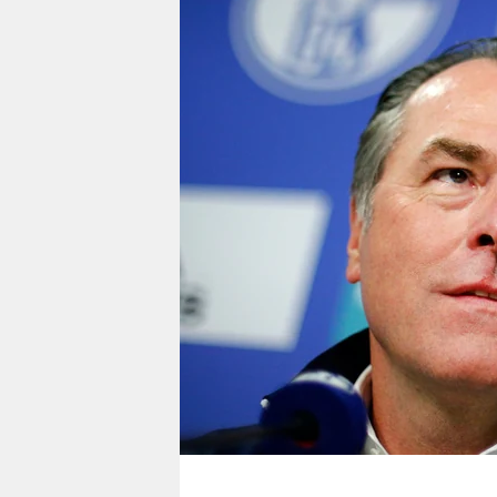
berlin
nord
wahrheit
verlag
verlag
veranstaltungen
shop
fragen & hilfe
unterstützen
abo
genossenschaft