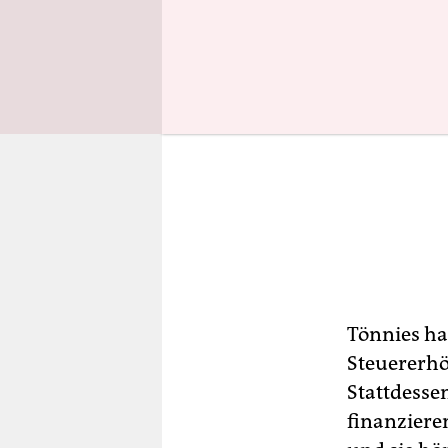
Tönnies ha
Steuererhö
Stattdessen
finanziere