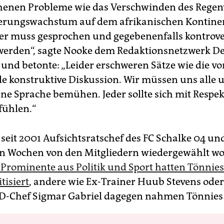
henen Probleme wie das Verschwinden des Rege
erungswachstum auf dem afrikanischen Kontinen
r muss gesprochen und gegebenenfalls kontrov
 werden“, sagte Nooke dem Redaktionsnetzwerk D
 und betonte: „Leider erschweren Sätze wie die v
de konstruktive Diskussion. Wir müssen uns alle 
e Sprache bemühen. Jeder sollte sich mit Respek
fühlen.“
 seit 2001 Aufsichtsratschef des FC Schalke 04 un
n Wochen von den Mitgliedern wiedergewählt w
 Prominente aus Politik und Sport hatten Tönnies
itisiert
, andere wie Ex-Trainer Huub Stevens oder
D-Chef Sigmar Gabriel dagegen nahmen Tönnies 