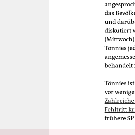
angesproc
das Bevölk
und darübe
diskutiert
(Mittwoch)
Tönnies je
angemessen
behandelt 
Tönnies ist
vor wenige
Zahlreiche
Fehltritt kr
frühere SP