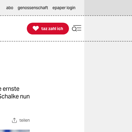
abo
genossenschaft
epaper login

taz zahl ich
taz zahl ich
 ernste
Schalke nun
teilen