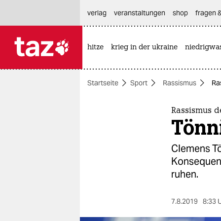
hautnavigation anspringen
hauptinhalt anspringen
footer anspringen
verlag
veranstaltungen
shop
fragen &
hitze
krieg in der ukraine
niedrigwa

taz zahl ich
taz zahl ich
Startseite
Sport
Rassismus
Ra
themen
politik
Rassismus de
Tönni
öko
Clemens Tö
gesellschaft
Konsequenz
ruhen.
kultur
sport
7.8.2019
8:33 