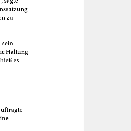
, sagte
inssatzung
en zu
 sein
ie Haltung
hieß es
auftragte
ine