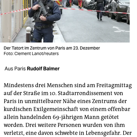
berlin
nord
wahrheit
verlag
Der Tatort im Zentrum von Paris am 23. Dezember
Foto: Clement Lanot/reuters
verlag
veranstaltungen
Aus Paris
Rudolf Balmer
shop
Mindestens drei Menschen sind am Freitagmittag
fragen & hilfe
auf der Straße im 10. Stadtarrondissement von
Paris in unmittelbarer Nähe eines Zentrums der
unterstützen
kurdischen Exilgemeinschaft von einem offenbar
abo
allein handelnden 69-jährigen Mann getötet
worden. Drei weitere Personen wurden von ihm
genossenschaft
verletzt, eine davon schwebte in Lebensgefahr. Der