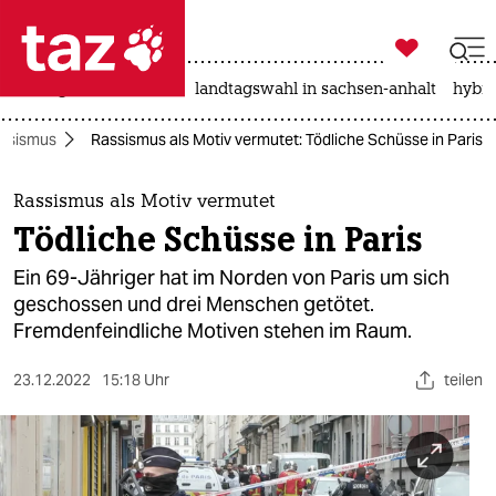

taz zahl ich
niedrigwasser
rente
landtagswahl in sachsen-anhalt
hybri

taz zahl ich
ssismus
Rassismus als Motiv vermutet: Tödliche Schüsse in Paris
taz zahl ich
themen
Rassismus als Motiv vermutet
Tödliche Schüsse in Paris
politik
Ein 69-Jähriger hat im Norden von Paris um sich
öko
geschossen und drei Menschen getötet.
Fremdenfeindliche Motiven stehen im Raum.
gesellschaft
23.12.2022
15:18 Uhr
teilen
kultur
sport