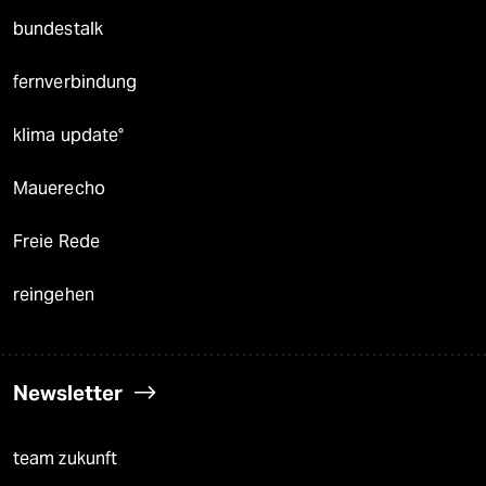
bundestalk
fernverbindung
klima update°
Mauerecho
Freie Rede
reingehen
Newsletter
team zukunft