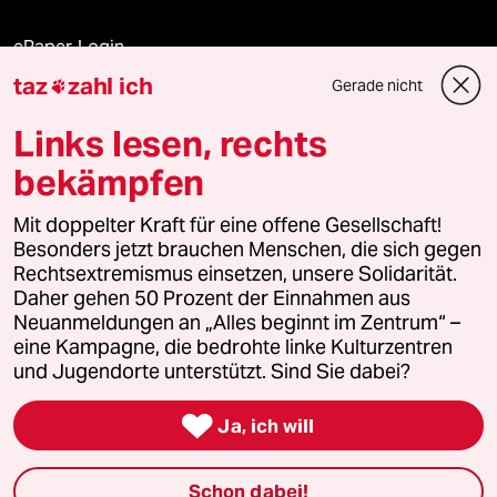
ePaper Login
taz
zahl ich
Gerade nicht

Downloads für Abonnierende
Links lesen, rechts
bekämpfen
© 2026 taz Verlags und Vertriebs GmbH
Alle Rechte vorbehalten. Bei rechtlichen Fragen oder für Genehmigungen
Mit doppelter Kraft für eine offene Gesellschaft!
wenden Sie sich bitte an
lizenzen@taz.de
Besonders jetzt brauchen Menschen, die sich gegen
Rechtsextremismus einsetzen, unsere Solidarität.
Daher gehen 50 Prozent der Einnahmen aus
Feedback
Redaktionsstatut
Kommune-Richtlinien
KI-
Neuanmeldungen an „Alles beginnt im Zentrum“ –
eine Kampagne, die bedrohte linke Kulturzentren
Leitlinie
Informant
Datenschutz
Impressum
AGB
und Jugendorte unterstützt. Sind Sie dabei?
Seitenwende
Einwilligungen widerrufen (Ads)

Ja, ich will
Schon dabei!