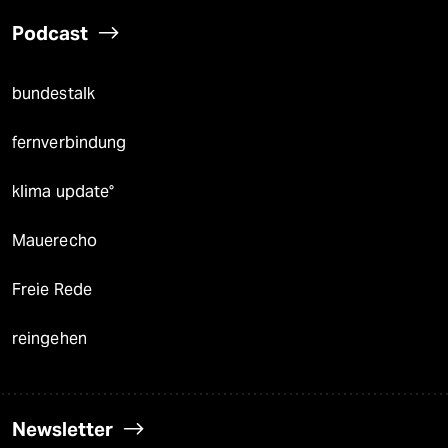
Podcast
bundestalk
fernverbindung
klima update°
Mauerecho
Freie Rede
reingehen
Newsletter