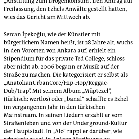
„Anstiftung zum Drogenkonsum“. Den Antrag auf
epaper login
Freilassung, den Ezhels Anwälte gestellt hatten,
wies das Gericht am Mittwoch ab.
Sercan İpekoğlu, wie der Künstler mit
bürgerlichem Namen heißt, ist 28 Jahre alt, wuchs
in den Vororten von Ankara auf, erhielt ein
Stipendium für das private Ted College, schloss
aber nicht ab. 2006 begann er Musik auf der
Straße zu machen. Die kategorisiert er selbst als
„AnatolianUrbanCore/Hip-Hop/Reggae-
Dub/Trap“. Mit seinem Album „Müptezel“,
(türkisch: wertlos) oder „banal“ schaffte es Ezhel
im vergangenen Jahr in den türkischen
Mainstream. In seinen Liedern erzählt er vom
Straßenleben und von der Underground-Kultur
der Hauptstadt. In „Alo“ rappt er darüber, wie