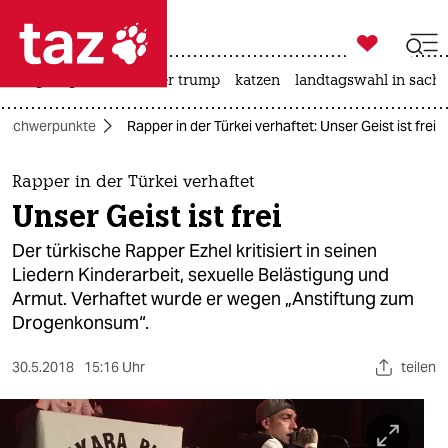

taz zahl ich
bergsteigen
usa unter trump
katzen
landtagswahl in sachs

taz zahl ich
Schwerpunkte
Rapper in der Türkei verhaftet: Unser Geist ist frei
taz zahl ich
themen
Rapper in der Türkei verhaftet
Unser Geist ist frei
politik
Der türkische Rapper Ezhel kritisiert in seinen
öko
Liedern Kinderarbeit, sexuelle Belästigung und
Armut. Verhaftet wurde er wegen „Anstiftung zum
gesellschaft
Drogenkonsum“.
kultur
30.5.2018
15:16 Uhr
teilen
sport