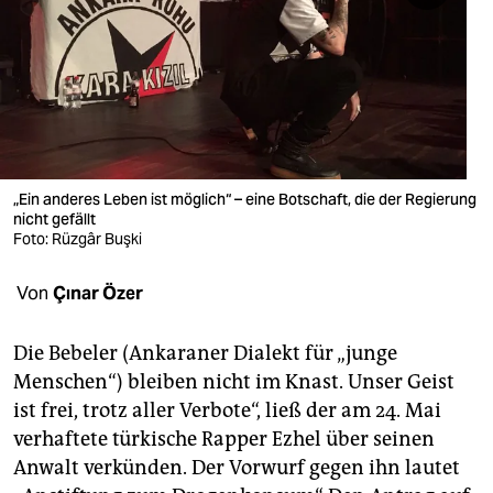
berlin
nord
wahrheit
verlag
verlag
„Ein anderes Leben ist möglich“ – eine Botschaft, die der Regierung
nicht gefällt
veranstaltungen
Foto: Rüzgâr Buşki
shop
Von
Çınar Özer
fragen & hilfe
Die Bebeler (Ankaraner Dialekt für „junge
unterstützen
Menschen“) bleiben nicht im Knast. Unser Geist
ist frei, trotz aller Verbote“, ließ der am 24. Mai
abo
verhaftete türkische Rapper Ezhel über seinen
genossenschaft
Anwalt verkünden. Der Vorwurf gegen ihn lautet