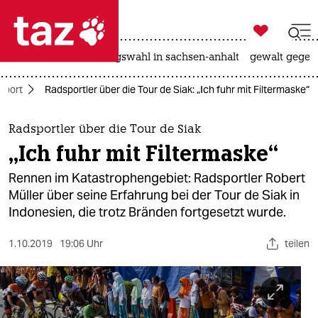

taz zahl ich
hitze
surfen
landtagswahl in sachsen-anhalt
gewalt gegen

taz zahl ich
Sport
Radsportler über die Tour de Siak: „Ich fuhr mit Filtermaske“
taz zahl ich
themen
Radsportler über die Tour de Siak
„Ich fuhr mit Filtermaske“
politik
Rennen im Katastrophengebiet: Radsportler Robert
öko
Müller über seine Erfahrung bei der Tour de Siak in
Indonesien, die trotz Bränden fortgesetzt wurde.
gesellschaft
1.10.2019
19:06 Uhr
teilen
kultur
sport