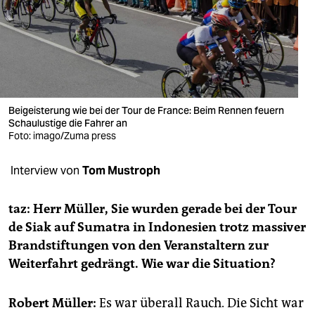
berlin
nord
wahrheit
verlag
Beigeisterung wie bei der Tour de France: Beim Rennen feuern
Schaulustige die Fahrer an
verlag
Foto: imago/Zuma press
veranstaltungen
Interview von
Tom Mustroph
shop
fragen & hilfe
taz: Herr Müller, Sie wurden gerade bei der Tour
de Siak auf Sumatra in Indonesien trotz massiver
unterstützen
Brandstiftungen von den Veranstaltern zur
Weiterfahrt gedrängt. Wie war die Situation?
abo
genossenschaft
Robert Müller:
Es war überall Rauch. Die Sicht war