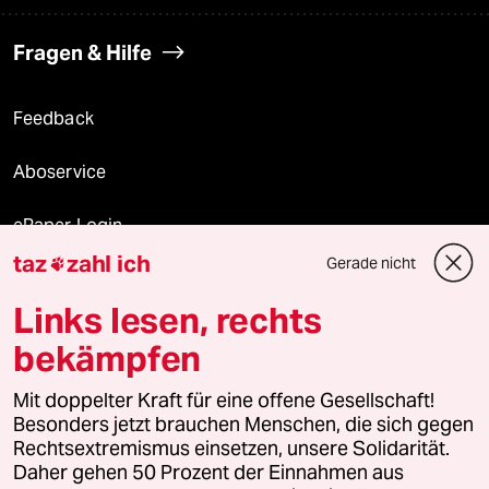
Fragen & Hilfe
Feedback
Aboservice
ePaper Login
taz
zahl ich
Gerade nicht

Downloads für Abonnierende
Links lesen, rechts
bekämpfen
© 2026 taz Verlags und Vertriebs GmbH
Alle Rechte vorbehalten. Bei rechtlichen Fragen oder für Genehmigungen
Mit doppelter Kraft für eine offene Gesellschaft!
wenden Sie sich bitte an
lizenzen@taz.de
Besonders jetzt brauchen Menschen, die sich gegen
Rechtsextremismus einsetzen, unsere Solidarität.
Daher gehen 50 Prozent der Einnahmen aus
Feedback
Redaktionsstatut
Kommune-Richtlinien
KI-