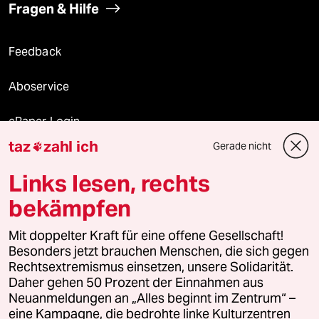
Fragen & Hilfe
Feedback
Aboservice
ePaper Login
taz
zahl ich
Gerade nicht

Downloads für Abonnierende
Links lesen, rechts
bekämpfen
© 2026 taz Verlags und Vertriebs GmbH
Mit doppelter Kraft für eine offene Gesellschaft!
Alle Rechte vorbehalten. Bei rechtlichen Fragen oder für Genehmigungen
wenden Sie sich bitte an
lizenzen@taz.de
Besonders jetzt brauchen Menschen, die sich gegen
Rechtsextremismus einsetzen, unsere Solidarität.
Daher gehen 50 Prozent der Einnahmen aus
Feedback
Redaktionsstatut
Kommune-Richtlinien
KI-
Neuanmeldungen an „Alles beginnt im Zentrum“ –
eine Kampagne, die bedrohte linke Kulturzentren