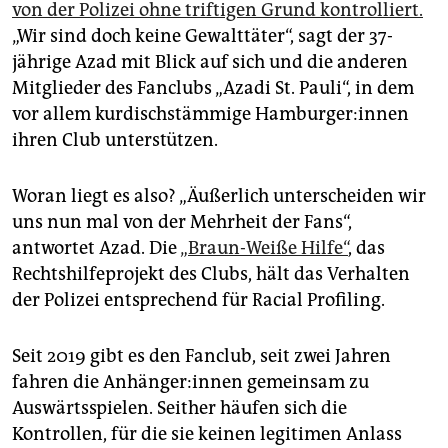
epaper login
von der Polizei ohne triftigen Grund kontrolliert.
„Wir sind doch keine Gewalttäter“, sagt der 37-
jährige Azad mit Blick auf sich und die anderen
Mitglieder des Fanclubs „Azadi St. Pauli“, in dem
vor allem kurdischstämmige Ham­bur­ge­r:in­nen
ihren Club unterstützen.
Woran liegt es also? „Äußerlich unterscheiden wir
uns nun mal von der Mehrheit der Fans“,
antwortet Azad. Die
„Braun-Weiße Hilfe“
, das
Rechtshilfeprojekt des Clubs, hält das Verhalten
der Polizei entsprechend für Racial Profiling.
Seit 2019 gibt es den Fanclub, seit zwei Jahren
fahren die An­hän­ge­r:in­nen gemeinsam zu
Auswärtsspielen. Seither häufen sich die
Kontrollen, für die sie keinen legitimen Anlass