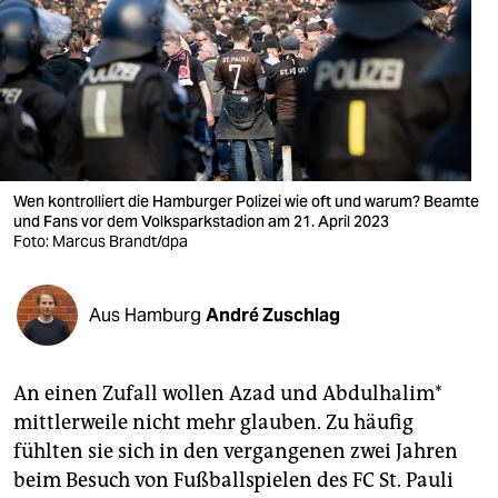
berlin
nord
wahrheit
verlag
verlag
Wen kontrolliert die Hamburger Polizei wie oft und warum? Beamte
und Fans vor dem Volksparkstadion am 21. April 2023
veranstaltungen
Foto: Marcus Brandt/dpa
shop
Aus Hamburg
André Zuschlag
fragen & hilfe
unterstützen
An einen Zufall wollen Azad und Abdulhalim*
abo
mittlerweile nicht mehr glauben. Zu häufig
fühlten sie sich in den vergangenen zwei Jahren
genossenschaft
beim Besuch von Fußballspielen des FC St. Pauli