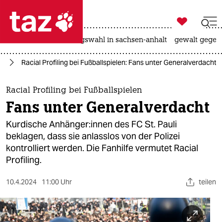

taz zahl ich
hitze
surfen
landtagswahl in sachsen-anhalt
gewalt gegen

taz zahl ich
rg
Racial Profiling bei Fußballspielen: Fans unter Generalverdacht
taz zahl ich
themen
Racial Profiling bei Fußballspielen
Fans unter Generalverdacht
politik
Kurdische An­hän­ge­r:in­nen des FC St. Pauli
öko
beklagen, dass sie anlasslos von der Polizei
kontrolliert werden. Die Fanhilfe vermutet Racial
gesellschaft
Profiling.
kultur
10.4.2024
11:00 Uhr
teilen
sport