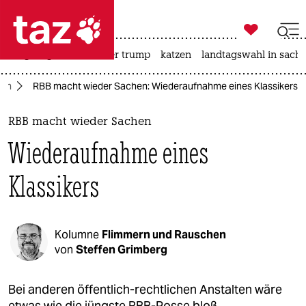

taz zahl ich
bergsteigen
usa unter trump
katzen
landtagswahl in sachs

taz zahl ich
nen
RBB macht wieder Sachen: Wiederaufnahme eines Klassikers
taz zahl ich
themen
RBB macht wieder Sachen
Wiederaufnahme eines
politik
Klassikers
öko
gesellschaft
Kolumne
Flimmern und Rauschen
kultur
von
Steffen Grimberg
sport
Bei anderen öffentlich-rechtlichen Anstalten wäre
etwas wie die jüngste RBB-Posse bloß