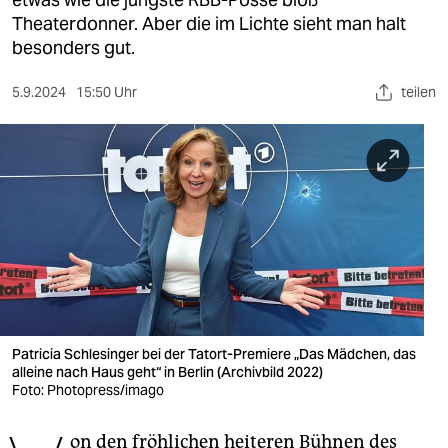
berlin
Theaterdonner. Aber die im Lichte sieht man halt
nord
besonders gut.
wahrheit
5.9.2024
15:50 Uhr
teilen
verlag
verlag
veranstaltungen
shop
fragen & hilfe
unterstützen
Patricia Schlesinger bei der Tatort-Premiere „Das Mädchen, das
alleine nach Haus geht“ in Berlin (Archivbild 2022)
abo
Foto: Photopress/imago
genossenschaft
on den fröhlichen heiteren Bühnen des