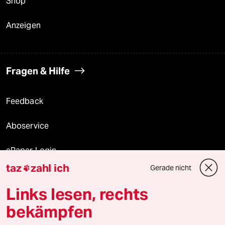
Shop
Anzeigen
Fragen & Hilfe
Feedback
Aboservice
ePaper Login
taz
zahl ich
Gerade nicht

Downloads für Abonnierende
Links lesen, rechts
bekämpfen
© 2026 taz Verlags und Vertriebs GmbH