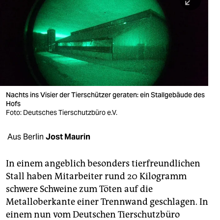
berlin
nord
wahrheit
verlag
verlag
Nachts ins Visier der Tierschützer geraten: ein Stallgebäude des
Hofs
veranstaltungen
Foto: Deutsches Tierschutzbüro e.V.
shop
Aus Berlin
Jost Maurin
fragen & hilfe
unterstützen
In einem angeblich besonders tierfreundlichen
Stall haben Mitarbeiter rund 20 Kilogramm
abo
schwere Schweine zum Töten auf die
Metalloberkante einer Trennwand geschlagen. In
genossenschaft
einem nun vom Deutschen Tierschutzbüro