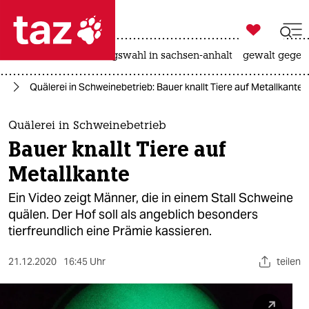

taz zahl ich
hitze
surfen
landtagswahl in sachsen-anhalt
gewalt gegen

taz zahl ich
ie
Quälerei in Schweinebetrieb: Bauer knallt Tiere auf Metallkante
taz zahl ich
themen
Quälerei in Schweinebetrieb
Bauer knallt Tiere auf
politik
Metallkante
öko
Ein Video zeigt Männer, die in einem Stall Schweine
quälen. Der Hof soll als angeblich besonders
gesellschaft
tierfreundlich eine Prämie kassieren.
kultur
21.12.2020
16:45 Uhr
teilen
sport