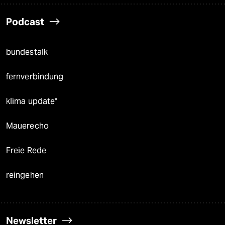
Podcast
bundestalk
fernverbindung
klima update°
Mauerecho
Freie Rede
reingehen
Newsletter