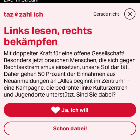
taz
zahl ich
Gerade nicht

Vergangene
Links lesen, rechts
taz lab 2027
bekämpfen
Mit doppelter Kraft für eine offene Gesellschaft!
Mehr taz Lesestoff
Besonders jetzt brauchen Menschen, die sich gegen
Rechtsextremismus einsetzen, unsere Solidarität.
Daher gehen 50 Prozent der Einnahmen aus
taz Blogs
Neuanmeldungen an „Alles beginnt im Zentrum“ –
eine Kampagne, die bedrohte linke Kulturzentren
taz FUTURZWEI
und Jugendorte unterstützt. Sind Sie dabei?

Le Monde diplomatique
Ja, ich will
taz Archiv
Schon dabei!