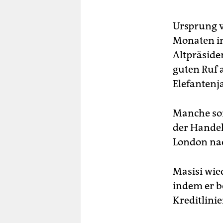
Ursprung v
Monaten in
Altpräside
guten Ruf a
Elefantenj
Manche sor
der Handel
London na
Masisi wie
indem er b
Kreditlinie