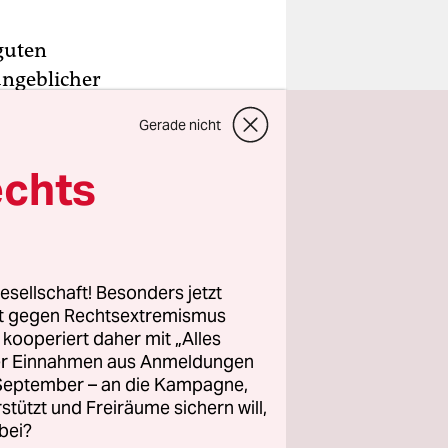
 guten
angeblicher
und
Gerade nicht
en sollen
er­eitelt
echts
otswanas
nson-
esellschaft! Besonders jetzt
tsepe
rt gegen Rechtsextremismus
z kooperiert daher mit „Alles
ller Einnahmen aus Anmeldungen
. September – an die Kampagne,
rstützt und Freiräume sichern will,
bei?