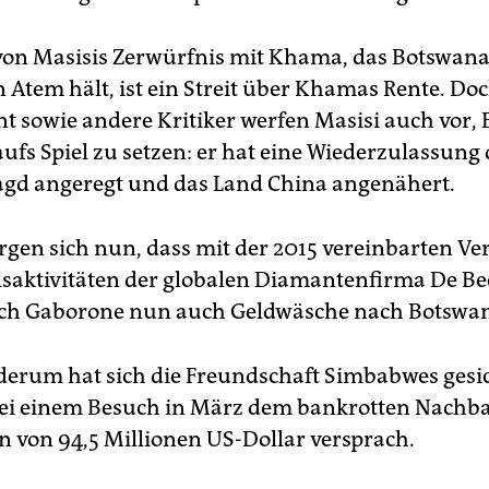
on Masisis Zerwürfnis mit Khama, das Bots­wana 
 Atem hält, ist ein Streit über Khamas Rente. Do
nt sowie andere Kritiker werfen Masisi auch vor,
ufs Spiel zu setzen: er hat eine Wiederzulassung 
agd angeregt und das Land China angenähert.
gen sich nun, dass mit der 2015 vereinbarten Ve
saktivitäten der globalen Diamantenfirma De Be
ch Gaborone nun auch Geldwäsche nach Botswana
derum hat sich die Freundschaft Simbabwes gesic
ei einem Besuch in März dem bankrotten Nachb
n von 94,5 Mil­lio­nen US-Dollar versprach.