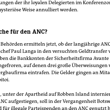
ngen der ihr loyalen Delegierten im Konferenzo
mysteriöse Weise annulliert worden.
che für den ANC?
Behörden ermitteln jetzt, ob der langjährige AN
schef Paul Langa in den versuchten Geldtransfer 
aben die Bankkonten der Sicherheitsfirma Avante 
ingefroren, auf denen drei große Überweisungen 
rgbaufirma eintrafen. Die Gelder gingen an Mita
toi.
, unter der Apartheid auf Robben Island internie
ANC aufgestiegen, soll in der Vergangenheit Bots
d für illegale Parteispenden an den ANC genutzt 