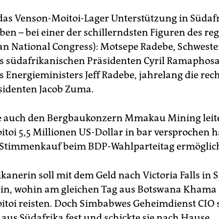
 das Venson-Moitoi-Lager Unterstützung in Südaf
ben – bei einer der schillerndsten Figuren des re
an Natio­nal Congress): Motsepe Radebe, Schweste
s südafrikanischen Präsidenten Cyril Ramaphosa
s Energieministers Jeff Radebe, jahrelang die re
sidenten Jacob Zuma.
e auch den Bergbaukonzern Mmakau Mining leitet
toi 5,5 Millionen US-Dollar in bar versprochen 
e Stimmenkauf beim BDP-Wahlparteitag ermöglic
ikanerin soll mit dem Geld nach Victoria Falls i
ein, wohin am gleichen Tag aus Botswana Khama
toi reisten. Doch Simbabwes Geheimdienst CIO s
 aus Südafrika fest und schickte sie nach Hause.