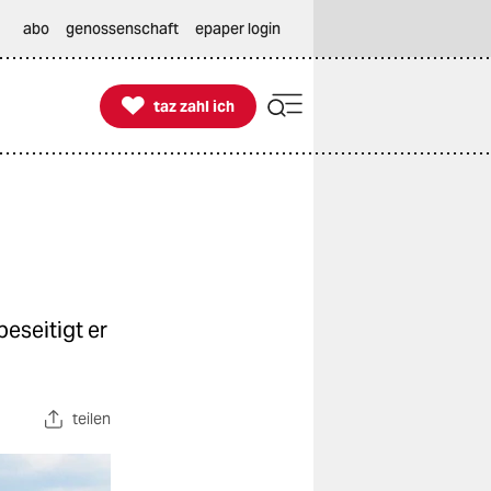
abo
genossenschaft
epaper login

taz zahl ich
taz zahl ich
eseitigt er
teilen