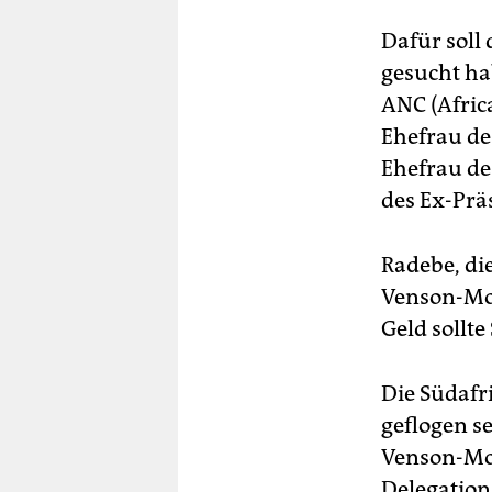
Dafür soll
gesucht ha
ANC (Afric
Ehefrau de
Ehefrau de
des Ex-Prä
Radebe, di
Venson-Moi
Geld sollt
Die Südafr
geflogen s
Venson-Moi
Delegation