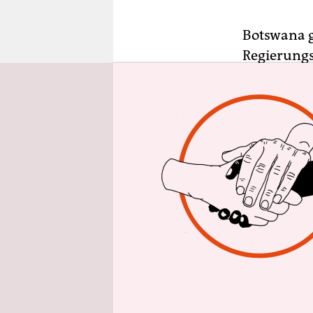
epaper login
Botswana gi
Regierungs
Putschvers
Elefanten 
einen Puts
haben, der
Verwickelt
Ex-Präsid
Moitoi und
Radebe.