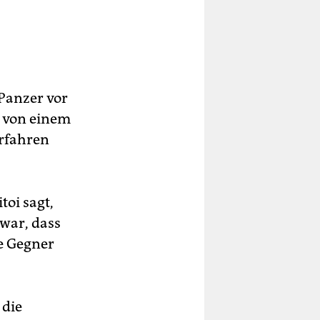
 Panzer vor
n von einem
erfahren
toi sagt,
 war, dass
e Gegner
 die