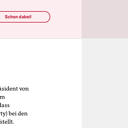
Schon dabei!
äsident von
um
dass
y) bei den
tellt.