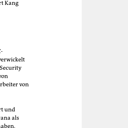
rt Kang
C-
verwickelt
Security
von
rbeiter von
rt und
wana als
haben.