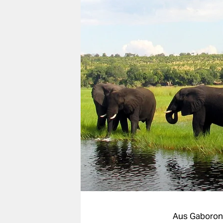
berlin
nord
wahrheit
verlag
verlag
veranstaltungen
shop
fragen & hilfe
unterstützen
abo
genossenschaft
Aus Gaboron