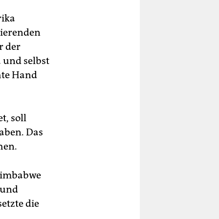
rika
gierenden
r der
 und selbst
chte Hand
, soll
haben. Das
hen.
n Simbabwe
 und
etzte die