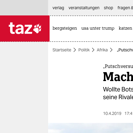
hautnavigation anspringen
hauptinhalt anspringen
footer anspringen
verlag
veranstaltungen
shop
fragen &
bergsteigen
usa unter trump
katzen

taz zahl ich
taz zahl ich
Startseite
Politik
Afrika
„Putsch
themen
politik
„Putschvers
Mach
öko
Wollte Bots
gesellschaft
seine Rival
kultur
10.4.2019
17:4
sport