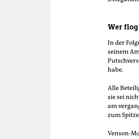
Wer flog
In der Folg
seinem Amt
Putschvers
habe.
Alle Beteil
sie sei nic
am vergang
zum Spitze
Venson-Moi