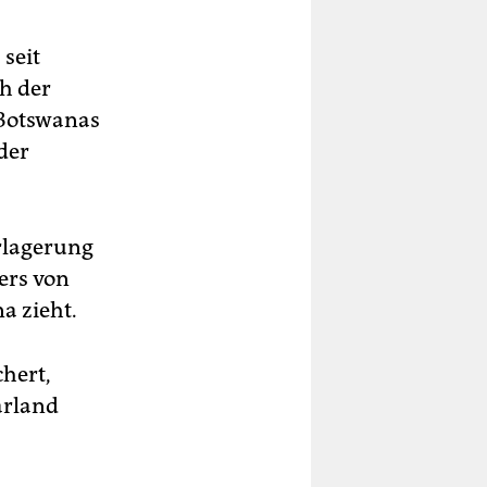
seit
ch der
 Botswanas
der
rlagerung
ers von
 zieht.
hert,
arland