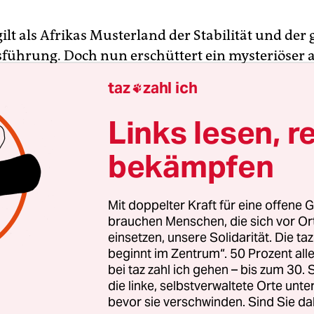
lt als Afrikas Musterland der Stabilität und der
führung. Doch nun erschüttert ein mysteriöser 
uch den Ruf des vor allem für seine Diamanten 
taz
zahl ich

bekannten Landes: Simbabwes Sicherheitsbehörd
ch gegen Botswanas Präsident Mokgweetsi Masisi v
Links lesen, r
 aus Südafrika unterstützt worden sei.
bekämpfen
, so Medien in Bots­wana und Simbabwe, seien B
ent Ian Khama, Ex-Außenministerin Pelonomi Ve
Mit doppelter Kraft für eine offene G
 die südafrikanische Geschäftsfrau Bridgette Mo
brauchen Menschen, die sich vor O
einsetzen, unsere Solidarität. Die ta
beginnt im Zentrum“. 50 Prozent a
bei taz zahl ich gehen – bis zum 30
die linke, selbstverwaltete Orte unte
bevor sie verschwinden. Sind Sie da