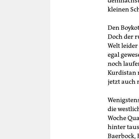
demnächst 
kleinen Sc
Den Boykott
Doch der r
Welt leider
egal gewes
noch laufe
Kurdistan 
jetzt auch 
Wenigstens
die westli
Woche Quar
hinter tau
Baerbock, 