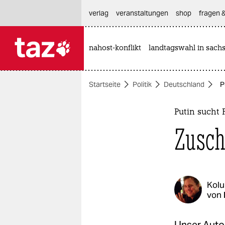
hautnavigation anspringen
hauptinhalt anspringen
footer anspringen
verlag
veranstaltungen
shop
fragen &
nahost-konflikt
landtagswahl in sach

taz zahl ich
taz zahl ich
Startseite
Politik
Deutschland
P
themen
politik
Putin sucht
Zusch
öko
gesellschaft
kultur
Kol
von
sport