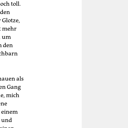
ch toll.
lden
 Glotze,
t mehr
h, um
m den
achbarn
ehauen als
hen Gang
he, mich
ene
 einem
- und