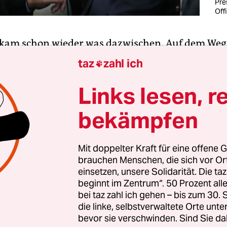
Pre
Off
 kam schon wieder was dazwischen. Auf dem Weg
n Taten, die ich mir seit Silvester vorgenommen 
taz
zahl ich

denen ich in dieser Woche endlich prahlen wollte
 aufgehalten. Zack, positiv, nach zweieinhalb Ja
Links lesen, r
mehr ausweichen und musste zu Hause bleiben, 
bekämpfen
ger, aber wichtiger Beitrag zur deutschen
gsbereitschaft entfiel: die Hütung des taz-Tores.
Mit doppelter Kraft für eine offene G
brauchen Menschen, die sich vor O
willen kann niemand verlangen, als die Fuß­bal­le
einsetzen, unsere Solidarität. Die ta
ung in jedem Spiel vorleben. Schnitte sich davon j
beginnt im Zentrum“. 50 Prozent a
, müsste uns weder vor dem nächsten Hitzeschoc
bei taz zahl ich gehen – bis zum 30
pp bange sein. Die taz-Panter überstanden das 
die linke, selbstverwaltete Orte unte
bevor sie verschwinden. Sind Sie da
y gegen Radio Eins auch ohne mich gewohnt siegl