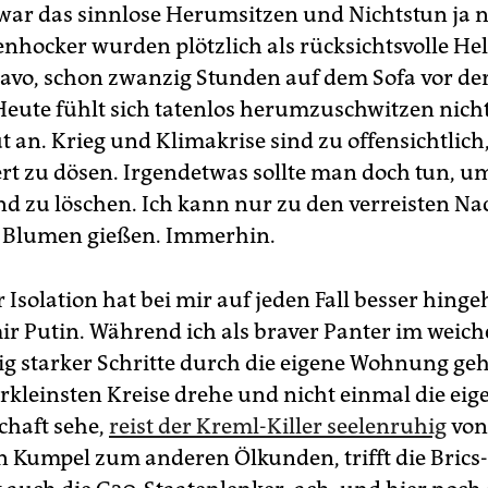
ar das sinnlose Herumsitzen und Nichtstun ja no
enhocker wurden plötzlich als rücksichtsvolle He
Bravo, schon zwanzig Stunden auf dem Sofa vor der
eute fühlt sich tatenlos herumzuschwitzen nich
t an. Krieg und Klimakrise sind zu offensichtlic
t zu dösen. Irgendetwas sollte man doch tun, u
d zu löschen. Ich kann nur zu den verreisten N
 Blumen gießen. Immerhin.
 Isolation hat bei mir auf jeden Fall besser hing
ir Putin. Während ich als braver Panter im weic
g starker Schritte durch die eigene Wohnung ge
erkleinsten Kreise drehe und nicht einmal die eig
haft sehe,
reist der Kreml-Killer seelenruhig
von
n Kumpel zum anderen Ölkunden, trifft die Brics