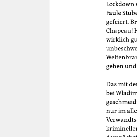
Lockdown w
Faule Stub
gefeiert. 
Chapeau! H
wirklich gu
unbeschwer
Weltenbran
gehen und
Das mit der
bei Wladim
geschmeidi
nur im all
Verwandtsc
kriminelle