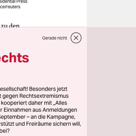
sidential Press
ice/reuters
 zu den
hatte und
Gerade nicht
, wurde ich
hren konnte
echts
wodurch
esellschaft! Besonders jetzt
rt gegen Rechtsextremismus
­r*in­nen
z kooperiert daher mit „Alles
eder eine
ller Einnahmen aus Anmeldungen
k noch vor
. September – an die Kampagne,
heiße
rstützt und Freiräume sichern will,
bei?
os.