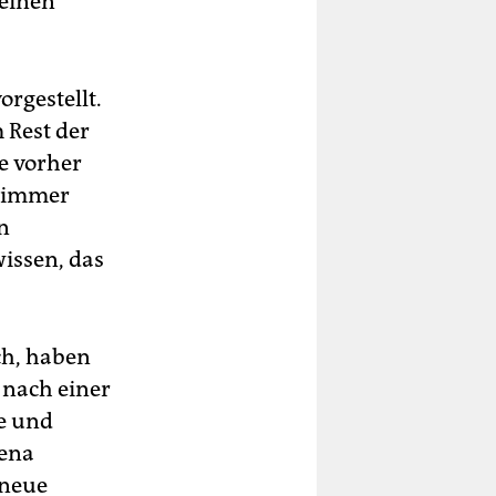
 einen
orgestellt.
 Rest der
ge vorher
l immer
n
wissen, das
ch, haben
 nach einer
be und
lena
 neue