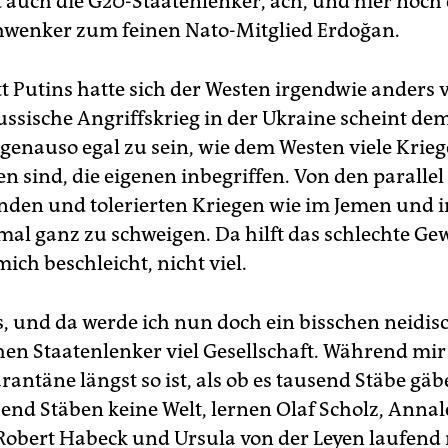
auch die G20-Staatenlenker, ach, und hier noch
hwenker zum feinen Nato-Mitglied Erdoğan.
 Putins hatte sich der Westen irgendwie anders v
ussische Angriffskrieg in der Ukraine scheint dem
 genauso egal zu sein, wie dem Westen viele Krie
en sind, die eigenen inbegriffen. Von den paralle
nden und tolerierten Kriegen wie im Jemen und i
mal ganz zu schweigen. Da hilft das schlechte Ge
mich beschleicht, nicht viel.
, und da werde ich nun doch ein bisschen neidis
chen Staatenlenker viel Gesellschaft. Während mir
antäne längst so ist, als ob es tausend Stäbe gä
send Stäben keine Welt, lernen Olaf Scholz, Anna
Robert Habeck und Ursula von der Leyen laufend