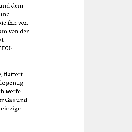
 und dem
 und
ie ihn von
 um von der
zt
 CDU-
 flattert
ade genug
ch werfe
or Gas und
e einzige