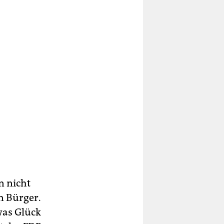
n nicht
n Bürger.
was Glück