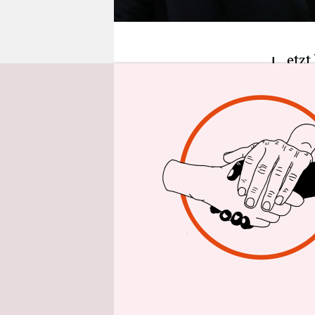
epaper login
J
etzt
gute
mit 
von Corona
ich nicht 
mein einzi
Verteidigun
Mehr Opfer
dieser Zeit
Scheibe ab
dem Gassto
Kellerderb