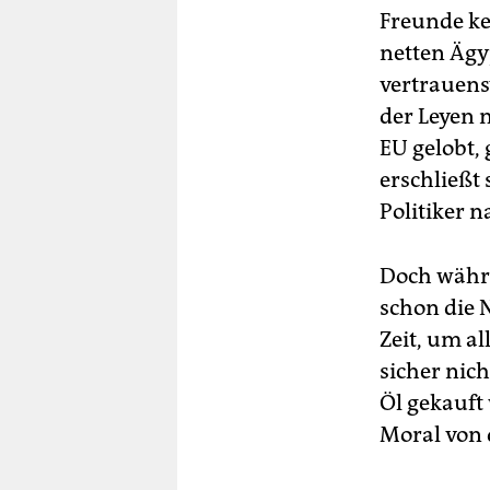
Freunde k
netten Ägy
vertrauens
der Leyen 
EU gelobt,
erschließt
Politiker 
Doch währe
schon die 
Zeit, um al
sicher nic
Öl gekauft
Moral von 