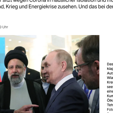
 sitzt wegen Corona in häuslicher Isolation und m
d, Krieg und Energiekrise zusehen. Und das bei de
9 Uhr
Das
kla
Aut
Wla
Krem
see
ein
Kum
Ölk
Teh
Fot