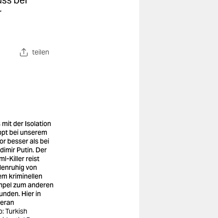
uss bei
r
teilen
 mit der Isolation
ppt bei unserem
or besser als bei
dimir Putin. Der
l-Killer reist
lenruhig von
em kriminellen
pel zum anderen
unden. Hier in
eran
o: Turkish