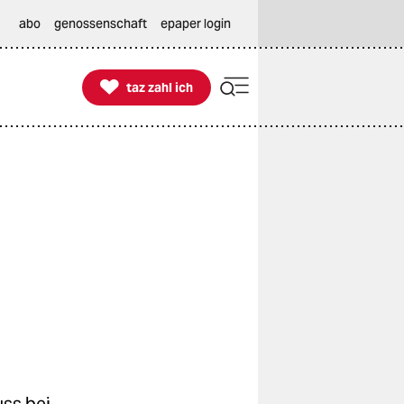
abo
genossenschaft
epaper login

taz zahl ich
taz zahl ich