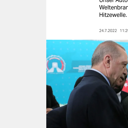
Unser Autor
berlin
Weltenbran
nord
Hitzewelle.
wahrheit
24.7.2022
11:2
verlag
verlag
veranstaltungen
shop
fragen & hilfe
unterstützen
abo
genossenschaft