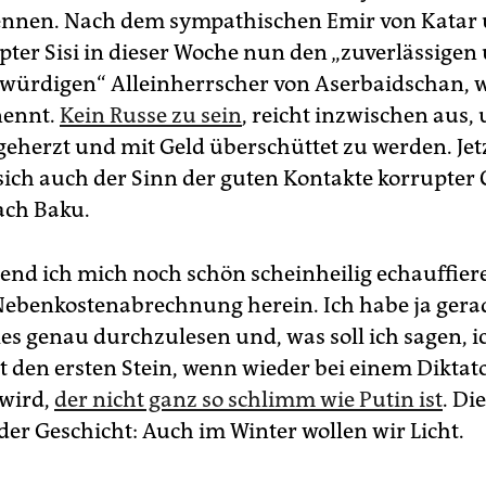
ennen. Nach dem sympathischen Emir von Katar
pter Sisi in dieser Woche nun den „zuverlässigen
würdigen“ Alleinherrscher von Aserbaidschan, w
nennt.
Kein Russe zu sein
, reicht inzwischen aus,
 geherzt und mit Geld überschüttet zu werden. Jet
 sich auch der Sinn der guten Kontakte korrupter
nach Baku.
nd ich mich noch schön scheinheilig echauffiere,
Nebenkostenabrechnung herein. Ich habe ja ger
les genau durchzulesen und, was soll ich sagen, i
ht den ersten Stein, wenn wieder bei einem Diktat
 wird,
der nicht ganz so schlimm wie Putin ist
. Di
der Geschicht: Auch im Winter wollen wir Licht.